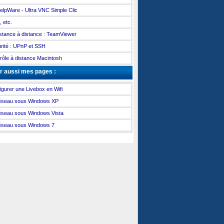
lpWare - Ultra VNC Simple Clic
 etc.
stance à distance : TeamViewer
rité : UPnP et SSH
rôle à distance Macintosh
r aussi mes pages :
igurer une Livebox en Wifi
éseau sous Windows XP
éseau sous Windows Vista
éseau sous Windows 7