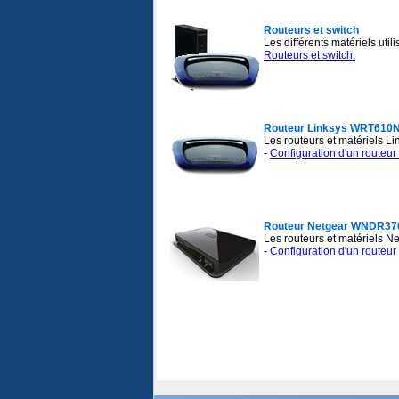
Routeurs et switch
Les différents matériels util
Routeurs et switch.
Routeur Linksys WRT610
Les routeurs et matériels Li
-
Configuration d'un routeur
Routeur Netgear WNDR37
Les routeurs et matériels N
-
Configuration d'un routeur