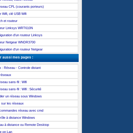
éseau CPL (courants porteurs)
e Wifi, clé USB Wifi
ch et routeur
teur Linksys WRT610N
iguration d'un routeur Linksys
teur Netgear WNDR3700
iguration d'un routeur Netgear
r aussi mes pages :
x : Réseau - Controle distant
réseaux
seau sans-fil : Wifi
seau sans-fil : Wifi : Sécurité
aller un réseau sous Windows
s sur les réseaux
 commandes réseau avec cmd
rôle à distance Windows
au à distance ou Remote Desktop
e on Lan