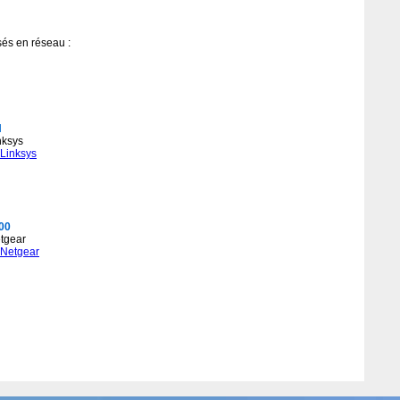
isés en réseau :
N
nksys
 Linksys
00
etgear
 Netgear