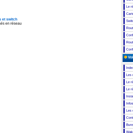
Le r
Cart
s et switch
Swit
isés en réseau
Rou
Conf
Rou
Conf
Voi
Inde
Les 
Le ré
Le ré
Inst
Info
Les
Cont
Bure
Wak