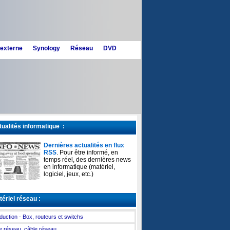
 externe
Synology
Réseau
DVD
ualités informatique :
Dernières actualités en flux
RSS
. Pour être informé, en
temps réel, des dernières news
en informatique (matériel,
logiciel, jeux, etc.)
ériel réseau :
oduction - Box, routeurs et switchs
e réseau, câble réseau