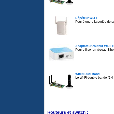
Répéteur Wi-Fi
Pour étendre la portée de s
Adaptateur-routeur Wi-Fi e
Pour utiliser un réseau Ethe
Wifi N Dual Band
Le Wi-Fi double bande (2.4 
Routeurs et switch :