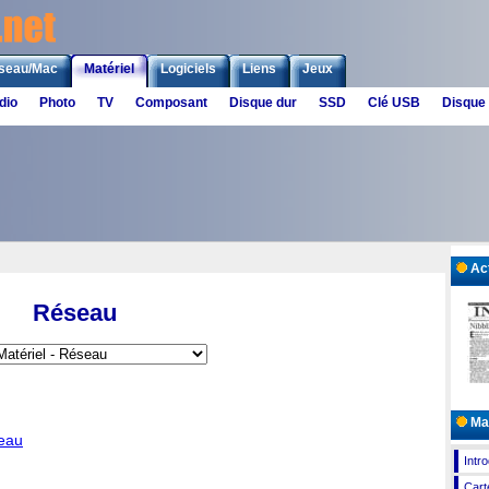
seau/Mac
Matériel
Logiciels
Liens
Jeux
dio
Photo
TV
Composant
Disque dur
SSD
Clé USB
Disque
Act
Réseau
Mat
eau
Intr
Cart