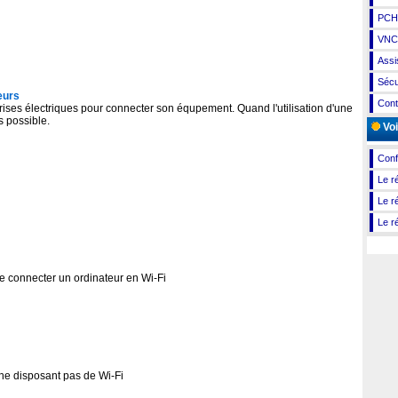
PCHe
VNC,
Assi
Sécu
eurs
Cont
prises électriques pour connecter son équpement. Quand l'utilisation d'une
s possible.
Voi
Conf
Le r
Le r
Le r
e connecter un ordinateur en Wi-Fi
ne disposant pas de Wi-Fi