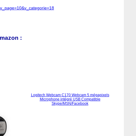
p?v_page=10&v_categorie=18
mazon :
Logitech Webcam C170 Webcam 5 mégapixels
Microphone intégré USB Compatible
Skype/MSN/Facebook