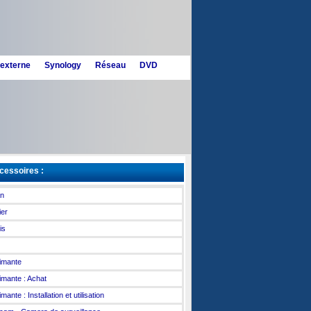
 externe
Synology
Réseau
DVD
essoires :
an
ier
is
imante
imante : Achat
mante : Installation et utilisation