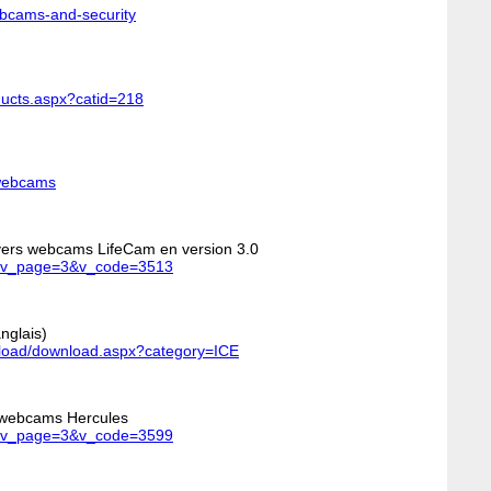
webcams-and-security
ducts.aspx?catid=218
/webcams
rivers webcams LifeCam en version 3.0
hp?v_page=3&v_code=3513
nglais)
nload/download.aspx?category=ICE
 webcams Hercules
hp?v_page=3&v_code=3599