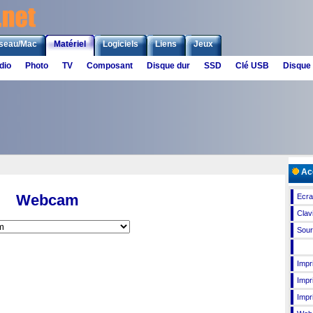
seau/Mac
Matériel
Logiciels
Liens
Jeux
dio
Photo
TV
Composant
Disque dur
SSD
Clé USB
Disque
Acc
Webcam
Ecr
Clav
Sour
Impr
Impr
Impri