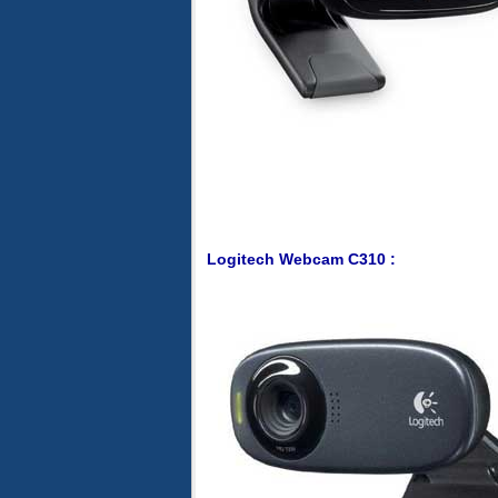
Logitech Webcam C310 :