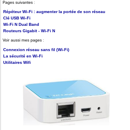
Pages suivantes :
Répéteur Wi-Fi : augmenter la portée de son réseau
Clé USB Wi-Fi
Wi-Fi N Dual Band
Routeurs Gigabit - Wi-Fi N
Voir aussi mes pages :
Connexion réseau sans fil (Wi-Fi)
La sécurité en Wi-Fi
Utilitaires Wifi