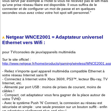
vous servir par exemple à l'hôtel si vous ne recevez pas le wifi mais
qu'une prise réseau filaire est disponible. Il vous suffira de le
connecter et de configurer un mot de passe et en quelques
secondes vous avez créez votre hot spot wifi personnel."
Netgear WNCE2001 = Adaptateur universel
Ethernet vers Wifi
:
pour TV/consoles de jeux/appareils multimédia
Sur le site officiel :
http://www.netgear.fr/home/products/gaming/wireless/WNCE2001.as
- Reliez n'importe quel appareil multimédia compatible Ethernet à
votre réseau Internet sans fil
- Connectez à Internet votre Xbox 360®, PS3™, lecteur Blu-ray, TV
Internet, etc.
- Alimenté par port USB : moins de prises de courant, moins de
câbles !
- Compact, cet adaptateur vous fera gagner de la place autour de
votre TVHD
- Avec le système Push 'N' Connect, la connexion au réseau est
sécurisée et simple : une seule pression sur un bouton suffit - enfin
un adaptateur réellement plug-and-play !