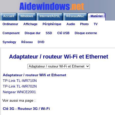
Accueil
Windows
Internet/ADSL
Réseau/Mac
Matériel
Ordinateur
Affichage
Périphérique
Audio
Photo
TV
Logiciels
Liens
Jeux
Composant
Disque dur
SSD
Clé USB
Disque externe
Synology
Réseau
DVD
Matériel
>
Réseau
> Adaptateur / routeur Wifi et Ethernet
Adaptateur / routeur Wi-Fi et Ethernet
Adaptateur / routeur Wifi et Ethernet
TP-Link TL-WR710N
TP-Link TL-WR702N
Netgear WNCE2001
Voir aussi ma page :
Clé 3G - Routeur 3G / Wi-Fi