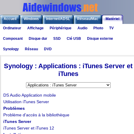
Accueil
Windows
Internet/ADSL
Réseau/Mac
Matériel
Ordinateur
Affichage
Périphérique
Audio
Photo
TV
Logiciels
Liens
Jeux
Composant
Disque dur
SSD
Clé USB
Disque externe
Synology
Réseau
DVD
Matériel
>
Synology
> Applications : iTunes Server et iTunes
Synology : Applications : iTunes Server et
iTunes
DS Audio Application mobile
Utilisation iTunes Server
Problèmes
Problème d'accès à la bibliothèque
iTunes Server
iTunes Server et iTunes 12