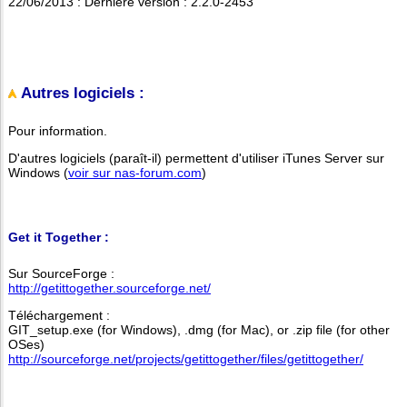
22/06/2013 : Dernière version : 2.2.0-2453
Autres logiciels :
Pour information.
D'autres logiciels (paraît-il) permettent d'utiliser iTunes Server sur
Windows (
voir sur nas-forum.com
)
Get it Together :
Sur SourceForge :
http://getittogether.sourceforge.net/
Téléchargement :
GIT_setup.exe (for Windows), .dmg (for Mac), or .zip file (for other
OSes)
http://sourceforge.net/projects/getittogether/files/getittogether/