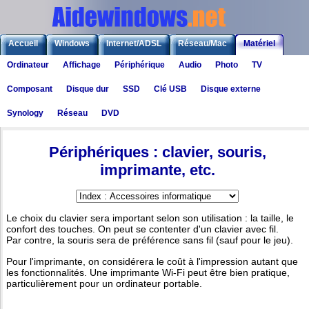
Accueil
Windows
Internet/ADSL
Réseau/Mac
Matériel
Ordinateur
Affichage
Périphérique
Audio
Photo
TV
Logiciels
Liens
Jeux
Composant
Disque dur
SSD
Clé USB
Disque externe
Synology
Réseau
DVD
Matériel
>
Accessoires informatique
Périphériques : clavier, souris,
imprimante, etc.
Le choix du clavier sera important selon son utilisation : la taille, le
confort des touches. On peut se contenter d'un clavier avec fil.
Par contre, la souris sera de préférence sans fil (sauf pour le jeu).
Pour l'imprimante, on considérera le coût à l'impression autant que
les fonctionnalités. Une imprimante Wi-Fi peut être bien pratique,
particulièrement pour un ordinateur portable.