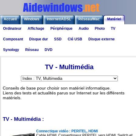
Accueil
Windows
Internet/ADSL
Réseau/Mac
Matériel
Ordinateur
Affichage
Périphérique
Audio
Photo
TV
Logiciels
Liens
Jeux
Composant
Disque dur
SSD
Clé USB
Disque externe
Synology
Réseau
DVD
Matériel
>
TV - Multimédia
TV - Multimédia
Conseils de base pour choisir son matériel informatique.
Liens des tests et actualités parus sur Internet sur les différents
matériels.
TV - Multimédia :
Connectique vidéo : PERITEL, HDMI
Cable HDMI, Convertisseur PERITEL vers HDMI, Switch et