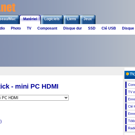
seau/Mac
Matériel
Logiciels
Liens
Jeux
dio
Photo
TV
Composant
Disque dur
SSD
Clé USB
Disque
TV,
ick - mini PC HDMI
Conn
TV e
Enre
Clé 
Enre
)
Télé
Radi