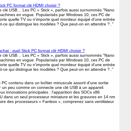
tick PC format clé HDMI choisir ?
ne clé USB… Les PC « Stick », parfois aussi surnommés "Nano
machines en vogue. Popularisés par Windows 10, ces PC de
rte quelle TV ou n'importe quel moniteur équipé d'une entrée
t-ce qui distingue les modèles ? Que peut-on en attendre ?.."
chat : quel Stick PC format clé HDMI choisir ?
ne clé USB… Les PC « Stick », parfois aussi surnommés "Nano
machines en vogue. Popularisés par Windows 10, ces PC de
rte quelle TV ou n'importe quel moniteur équipé d'une entrée
t-ce qui distingue les modèles ? Que peut-on en attendre ?.."
e PC contenu dans un boîtier minuscule assorti d'une sortie
ur un peu comme on connecte une clé USB à un appareil.
ux innovations principales : l'apparition des SOCs x86
 dans un seul processeur miniature et les gravures en 14 nm
uire des processeurs « Fanless », comprenez sans ventilateur