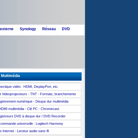
 externe
Synology
Réseau
DVD
 Multimédia
ectique vidéo : HDMI, DisplayPort, etc.
t Videoprojecteurs - TNT - Formats, branchements
gistrement numérique - Disque dur multimédia
HDMI multimédia - Clé PC - Chromecast
gistreurs DVD à disque dur / DVD Recorder
commande universelle : Logitech Harmony
o Internet - Lecteur audio sans fil