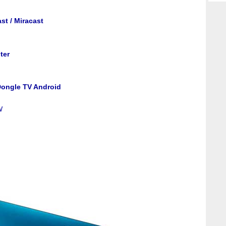
st / Miracast
ter
 Dongle TV Android
W