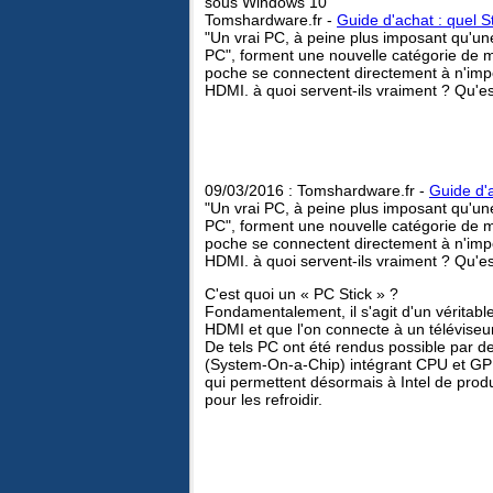
sous Windows 10
Tomshardware.fr -
Guide d'achat : quel S
"Un vrai PC, à peine plus imposant qu'u
PC", forment une nouvelle catégorie de 
poche se connectent directement à n'impo
HDMI. à quoi servent-ils vraiment ? Qu'es
09/03/2016 : Tomshardware.fr -
Guide d'a
"Un vrai PC, à peine plus imposant qu'u
PC", forment une nouvelle catégorie de 
poche se connectent directement à n'impo
HDMI. à quoi servent-ils vraiment ? Qu'es
C'est quoi un « PC Stick » ?
Fondamentalement, il s'agit d'un véritabl
HDMI et que l'on connecte à un télévise
De tels PC ont été rendus possible par de
(System-On-a-Chip) intégrant CPU et GPU
qui permettent désormais à Intel de prod
pour les refroidir.