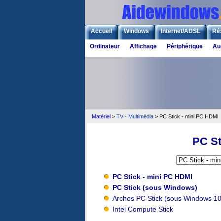
Accueil
Windows
Internet/ADSL
Ré
Ordinateur
Affichage
Périphérique
Au
Matériel
>
TV - Multimédia
> PC Stick - mini PC HDMI
PC St
PC Stick - mini PC HDMI
PC Stick (sous Windows)
Archos PC Stick (sous Windows 10
Intel Compute Stick