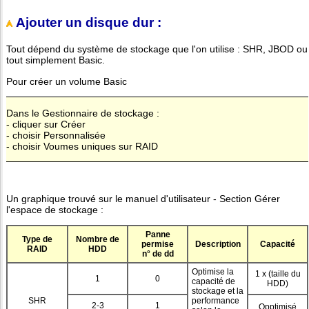
Ajouter un disque dur :
Tout dépend du système de stockage que l'on utilise : SHR, JBOD ou
tout simplement Basic.
Pour créer un volume Basic
Dans le Gestionnaire de stockage :
- cliquer sur Créer
- choisir Personnalisée
- choisir Voumes uniques sur RAID
Un graphique trouvé sur le manuel d'utilisateur - Section Gérer
l'espace de stockage :
Panne
Type de
Nombre de
permise
Description
Capacité
RAID
HDD
n° de dd
Optimise la
1 x (taille du
1
0
capacité de
HDD)
stockage et la
SHR
performance
2-3
1
Opptimisé