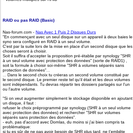
RAID ou pas RAID (Basic)
Nas-forum.com -
Nas Avec 1 Puis 2 Disques Durs
"En commençant avec un seul disque sur un appareil à deux baies le
syno sera configuré en RAID à un seul volume.
C'est par la suite lors de la mise en place d'un second disque que les
choses seront à choisir.
Soit il suffira d'accepter la proposition pré-établie par synology "SHR
à un seul volume avec protection des données" (sorte de RAID1) ,
soit la formule à choisir soi-même "SHR à volumes séparés sans
protection de données"...
... Dans le second choix tu créeras un second volume constitué par
le second disque. Le premier reste tel qu'il était et les deux volumes
sont indépendants. Tu devras répartir tes dossiers partagés sur l'un
ou l'autre volume.
"Si on veut augmenter simplement le stockage disponible en ajoutant
un disque, il faut :
refuser le choix préprogrammé par synology (SHR à un seul volume
avec protection des données) et rechercher "SHR sur volumes
séparés sans protection des données".
- euh, pas d'accord avec Domlas, du moins si j'ai bien compris ta
problématique:
si tu es sûr de ne pas avoir besoin de SHR plus tard, ne t'embête