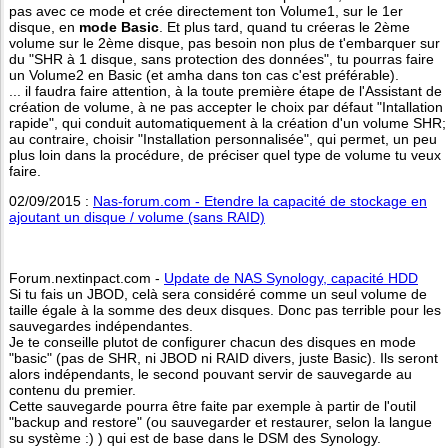
pas avec ce mode et crée directement ton Volume1, sur le 1er
disque, en
mode Basic
. Et plus tard, quand tu créeras le 2ème
volume sur le 2ème disque, pas besoin non plus de t'embarquer sur
du "SHR à 1 disque, sans protection des données", tu pourras faire
un Volume2 en Basic (et amha dans ton cas c'est préférable).
... il faudra faire attention, à la toute première étape de l'Assistant de
création de volume, à ne pas accepter le choix par défaut "Intallation
rapide", qui conduit automatiquement à la création d'un volume SHR;
au contraire, choisir "Installation personnalisée", qui permet, un peu
plus loin dans la procédure, de préciser quel type de volume tu veux
faire.
02/09/2015 :
Nas-forum.com - Etendre la capacité de stockage en
ajoutant un disque / volume (sans RAID)
Forum.nextinpact.com -
Update de NAS Synology, capacité HDD
Si tu fais un JBOD, celà sera considéré comme un seul volume de
taille égale à la somme des deux disques. Donc pas terrible pour les
sauvegardes indépendantes.
Je te conseille plutot de configurer chacun des disques en mode
"basic" (pas de SHR, ni JBOD ni RAID divers, juste Basic). Ils seront
alors indépendants, le second pouvant servir de sauvegarde au
contenu du premier.
Cette sauvegarde pourra être faite par exemple à partir de l'outil
"backup and restore" (ou sauvegarder et restaurer, selon la langue
su système :) ) qui est de base dans le DSM des Synology.