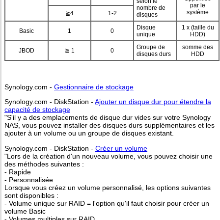
selon le
par le
nombre de
système
≧4
1-2
disques
Disque
1 x (taille du
Basic
1
0
unique
HDD)
Groupe de
somme des
JBOD
≧ 1
0
disques durs
HDD
Synology.com -
Gestionnaire de stockage
Synology.com - DiskStation -
Ajouter un disque dur pour étendre la
capacité de stockage
"S'il y a des emplacements de disque dur vides sur votre Synology
NAS, vous pouvez installer des disques durs supplémentaires et les
ajouter à un volume ou un groupe de disques existant.
Synology.com - DiskStation -
Créer un volume
"Lors de la création d'un nouveau volume, vous pouvez choisir une
des méthodes suivantes :
- Rapide
- Personnalisée
Lorsque vous créez un volume personnalisé, les options suivantes
sont disponibles :
- Volume unique sur RAID = l'option qu'il faut choisir pour créer un
volume Basic
- Volumes multiples sur RAID