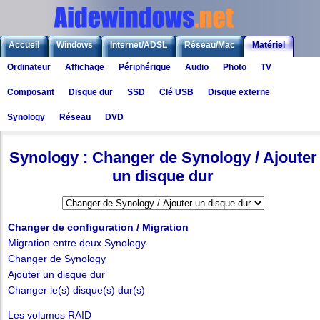
Accueil
Windows
Internet/ADSL
Réseau/Mac
Matériel
Ordinateur
Affichage
Périphérique
Audio
Photo
TV
Logiciels
Liens
Jeux
Composant
Disque dur
SSD
Clé USB
Disque externe
Synology
Réseau
DVD
Matériel
>
Synology
> Changer de Synology / Ajouter un disque dur
Synology : Changer de Synology / Ajouter
un disque dur
Changer de configuration / Migration
Migration entre deux Synology
Changer de Synology
Ajouter un disque dur
Changer le(s) disque(s) dur(s)
Les volumes RAID