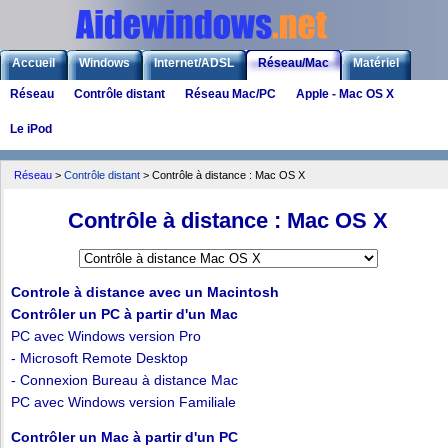
Accueil
Windows
Internet/ADSL
Réseau/Mac
Matériel
Réseau
Contrôle distant
Réseau Mac/PC
Apple - Mac OS X
Logiciels
Liens
Jeux
Le iPod
Réseau
>
Contrôle distant
> Contrôle à distance : Mac OS X
Contrôle à distance : Mac OS X
Controle à distance avec un Macintosh
Contrôler un PC à partir d'un Mac
PC avec Windows version Pro
- Microsoft Remote Desktop
- Connexion Bureau à distance Mac
PC avec Windows version Familiale
Contrôler un Mac à partir d'un PC