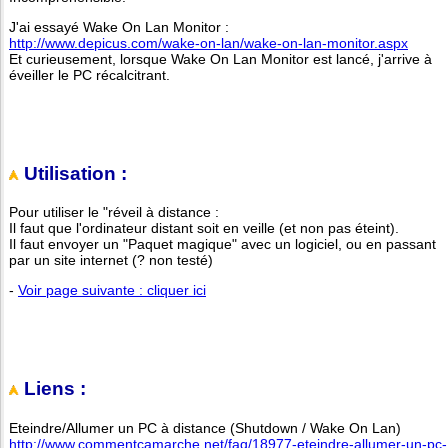
J'ai essayé Wake On Lan Monitor :
http://www.depicus.com/wake-on-lan/wake-on-lan-monitor.aspx
Et curieusement, lorsque Wake On Lan Monitor est lancé, j'arrive à
éveiller le PC récalcitrant.
Utilisation :
Pour utiliser le "réveil à distance :
Il faut que l'ordinateur distant soit en veille (et non pas éteint).
Il faut envoyer un "Paquet magique" avec un logiciel, ou en passant
par un site internet (? non testé)
-
Voir page suivante : cliquer ici
Liens :
Eteindre/Allumer un PC à distance (Shutdown / Wake On Lan)
http://www.commentcamarche.net/faq/18977-eteindre-allumer-un-pc-