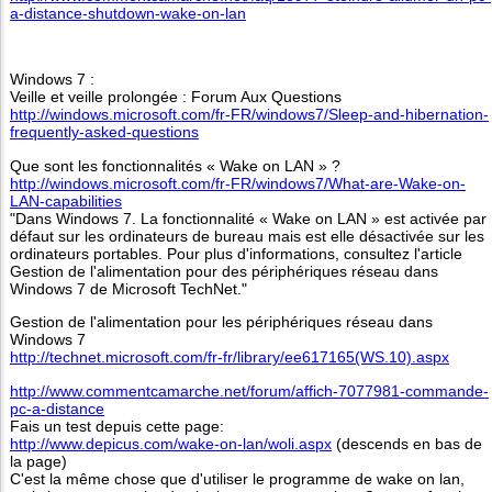
a-distance-shutdown-wake-on-lan
Windows 7 :
Veille et veille prolongée : Forum Aux Questions
http://windows.microsoft.com/fr-FR/windows7/Sleep-and-hibernation-
frequently-asked-questions
Que sont les fonctionnalités « Wake on LAN » ?
http://windows.microsoft.com/fr-FR/windows7/What-are-Wake-on-
LAN-capabilities
"Dans Windows 7. La fonctionnalité « Wake on LAN » est activée par
défaut sur les ordinateurs de bureau mais est elle désactivée sur les
ordinateurs portables. Pour plus d'informations, consultez l'article
Gestion de l'alimentation pour des périphériques réseau dans
Windows 7 de Microsoft TechNet."
Gestion de l'alimentation pour les périphériques réseau dans
Windows 7
http://technet.microsoft.com/fr-fr/library/ee617165(WS.10).aspx
http://www.commentcamarche.net/forum/affich-7077981-commande-
pc-a-distance
Fais un test depuis cette page:
http://www.depicus.com/wake-on-lan/woli.aspx
(descends en bas de
la page)
C'est la même chose que d'utiliser le programme de wake on lan,