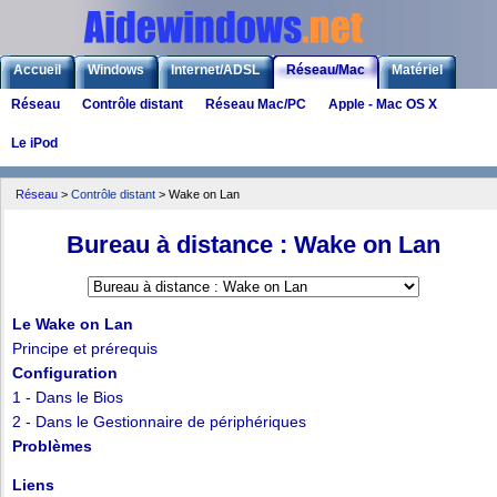
Accueil
Windows
Internet/ADSL
Réseau/Mac
Matériel
Réseau
Contrôle distant
Réseau Mac/PC
Apple - Mac OS X
Logiciels
Liens
Jeux
Le iPod
Réseau
>
Contrôle distant
> Wake on Lan
Bureau à distance : Wake on Lan
Le Wake on Lan
Principe et prérequis
Configuration
1 - Dans le Bios
2 - Dans le Gestionnaire de périphériques
Problèmes
Liens