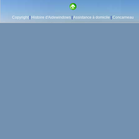
Copyright
|
Histoire d'Aidewindows
|
Assistance à domicile
|
Concarneau