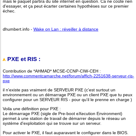
mais le paquet partira du site internet en question. Ca ne coûte rien
d'essayer, et ça peut écarter certaines hypothèses sur ce premier
échec.
dhumbert.info -
Wake on Lan : réveiller à distance
PXE et RIS :
Contribution de *AHMAD* MCSE-CCNP-CIW-CEH :
http://www.commentcamarche.net/forum/affich-2251638-serveur-ris-
pxe
il n'existe pas vraiment de SERVEUR PXE (c'est surtout un
environnement ou un démarrage PXE ou un client PXE que tu peux
configurer pour un SERVEUR RIS - pour qu'il le prenne en charge )
Voila une définition pour PXE :
Le démarrage PXE (sigle de Pre-boot eXecution Environment)
permet à une station de travail de démarrer depuis le réseau un
système d'exploitation qui se trouve sur un serveur.
Pour activer le PXE, il faut auparavant le configurer dans le BIOS.