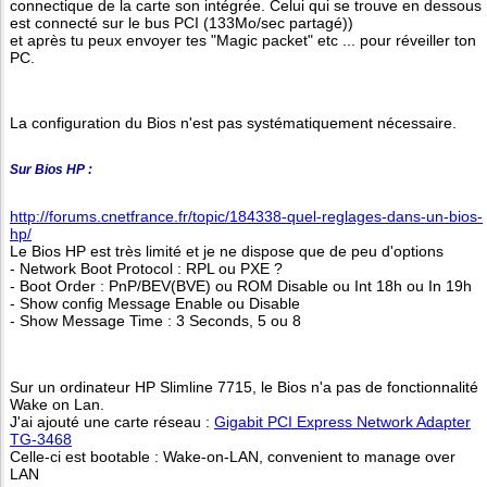
connectique de la carte son intégrée. Celui qui se trouve en dessous
est connecté sur le bus PCI (133Mo/sec partagé))
et après tu peux envoyer tes "Magic packet" etc ... pour réveiller ton
PC.
La configuration du Bios n'est pas systématiquement nécessaire.
Sur Bios HP :
http://forums.cnetfrance.fr/topic/184338-quel-reglages-dans-un-bios-
hp/
Le Bios HP est très limité et je ne dispose que de peu d'options
- Network Boot Protocol : RPL ou PXE ?
- Boot Order : PnP/BEV(BVE) ou ROM Disable ou Int 18h ou In 19h
- Show config Message Enable ou Disable
- Show Message Time : 3 Seconds, 5 ou 8
Sur un ordinateur HP Slimline 7715, le Bios n'a pas de fonctionnalité
Wake on Lan.
J'ai ajouté une carte réseau :
Gigabit PCI Express Network Adapter
TG-3468
Celle-ci est bootable : Wake-on-LAN, convenient to manage over
LAN