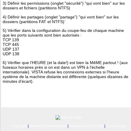
3) Définir les permissions (onglet "sécurité") "qui vont bien" sur les
dossiers et fichiers (partitions NTFS)
4) Définir les partages (onglet "partage") "qui vont bien" sur les
dossiers (partitions FAT et NTFS)`
5) Vérifier dans la configuration du coupe-feu de chaque machine
que les ports suivants sont bien autorisés :
TCP 139
TCP 445
UDP 137
UDP 138
6) Vérifier que l'HEURE (et la date!) est bien la MêME partout ! (aux
fuseaux horaires près si on est dans un VPN à l'échelle
internationale). VISTA refuse les connexions externes si l'heure
système de la machine distante est différente (quelques dizaines de
minutes d'écart).
Copyright
|
Histoire d'Aidewindows
|
Assistance à domicile
|
Concarneau