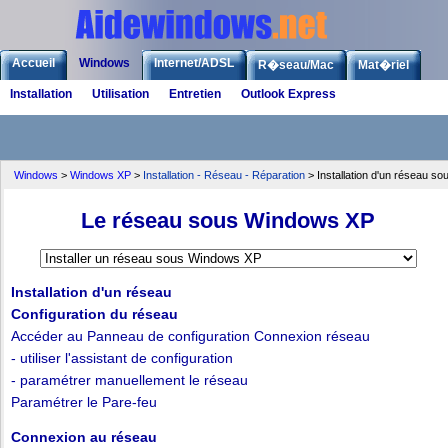
Accueil
Windows
Internet/ADSL
R�seau/Mac
Mat�riel
Installation
Utilisation
Entretien
Outlook Express
Logiciels
Liens
Jeux
Windows
>
Windows XP
>
Installation - Réseau - Réparation
> Installation d'un réseau s
Le réseau sous Windows XP
Installation d'un réseau
Configuration du réseau
Accéder au Panneau de configuration Connexion réseau
- utiliser l'assistant de configuration
- paramétrer manuellement le réseau
Paramétrer le Pare-feu
Connexion au réseau