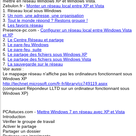
mettre en réseau Windows XP et Windows Vista.
Zebulon.fr -
Monter un réseau local entre XP et Vista
1. Réseau local sous Windows
2.
Un nom, une adresse, une organisation
3.
Tout le monde répond ? Restons groupir !
4.
Les favoris réseau
Presence-pc.com -
Configurer un réseau local entre Windows Vista
et XP
2.
Le Centre Réseau et partage
3.
Le pare-feu Windows
4.
Le pare-feu, suite
5.
Le partage des fichiers sous Windows XP
6.
Le partage des fichiers sous Windows Vista
7.
La sauvegarde sur le réseau
Voir aussi :
Le mappage réseau n'affiche pas les ordinateurs fonctionnant sous
Windows XP
http://technet.microsoft.com/fr-fr/library/cc749119.aspx
(composant Répondeur LLTD sur un ordinateur fonctionnant sous
Windows XP)
PCAstuces.com -
Mettre Windows 7 en réseau avec XP et Vista
Introduction
Vérifier le groupe de travail
Activer le partage
Partager un dossier
Partager une imprimante