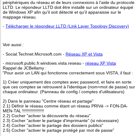
périphériques du réseau et de leurs connexions à l'aide du protocole
LLTD. Le répondeur LLTD doit être installé sur un ordinateur équipé
de Windows XP afin qu'il soit détecté et qu'il apparaisse sur le
mappage réseau.
-
Télécharger le répondeur LLTD (Link Layer Topology Discovery)
Voir aussi :
- Social.Technet.Microsoft.com -
Réseau XP et Vista
- microsoft.public.fr.windows.vista.reseau -
réseau XP Vista
Rappel de JCBellamy :
"Pour avoir un LAN qui fonctionne correctement sous VISTA, il faut :
1) Créer uniquement des comptes avec password, et faire en sorte
que ces comptes se retrouvent à l'identique (nom+mot de passe) sur
chaque ordinateur. (Panneau de config / comptes d'utilisateurs)
2) Dans le panneau "Centre réseau et partage"
2.1) Définir le réseau comme étant un réseau PRIVé -> FON-DA-
MEN-TAL !!!!!!!!!!!!!!!!!!
2.2) Cocher "activer la découverte du réseau"
2.3) Cocher "activer le partage d'imprimante" (si nécessaire)
2.4) Cocher "activer le partage des dossiers publics"
2.5) Cocher "activer le partage protégé par mot de passe"