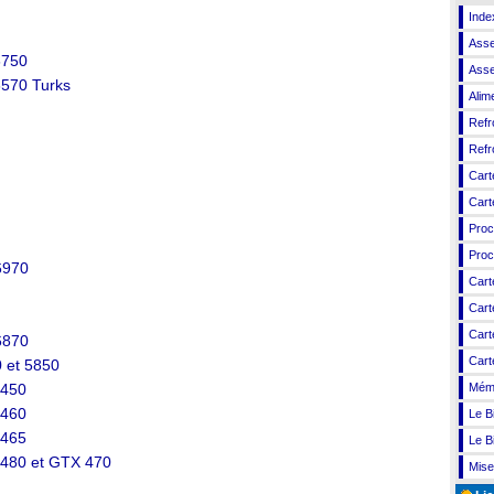
Inde
Asse
6750
Asse
6570 Turks
Alim
Refr
Refr
Cart
Cart
Proc
Proc
6970
Cart
Cart
Cart
6870
Cart
0 et 5850
Mém
 450
 460
Le B
 465
Le B
 480 et GTX 470
Mise