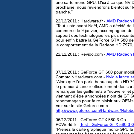
une carte mono GPU. D'ici à ce que NVID
prochaine, nous reviendrons bientôt sur 
tranché."
22/12/2011 : Hardware.fr -
AMD Radeon H
"Tout juste avant Noël, AMD a décidé de 
commerce le 9 janvier, accompagnée de l
support des technologies les plus récen
pour enfin battre la GeForce GTX 580 de N
le comportement de la Radeon HD 7970, 
22/12/2011 : Revioo.com -
AMD Radeon HD
07/12/2011 : GeForce GT 600 pour mobi
Comptoir-Hardware.com -
Nvidia lance 
"Alors que l'on parle beaucoup des HD 70
le premier à lancer officiellement des c
remarquer les guillemets à "nouvelle" e
viennent d'être annoncées n'ont de GT 600
renommages pour faire plaisir aux OEMs.
Voir sur le site Geforce.com :
http://www.geforce.com/Hardware/Note
06/12/2011 : GeForce GTX 580 3 Go
PCWorld.fr -
Test : GeForce GTX 580 3 Go
"Prenez la carte graphique mono-GPU la
augmentez les fréquences de la mémoire