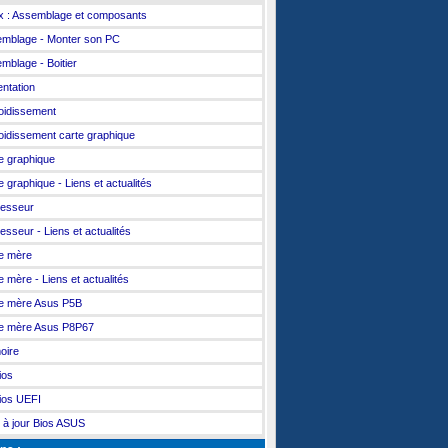
x : Assemblage et composants
mblage - Monter son PC
mblage - Boitier
entation
oidissement
oidissement carte graphique
e graphique
e graphique - Liens et actualités
esseur
esseur - Liens et actualités
e mère
e mère - Liens et actualités
e mère Asus P5B
e mère Asus P8P67
oire
ios
ios UEFI
 à jour Bios ASUS