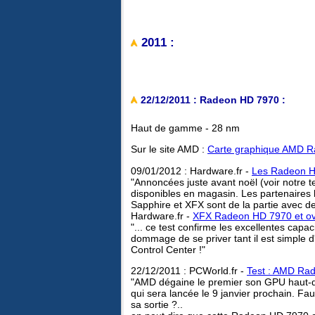
2011 :
22/12/2011 : Radeon HD 7970 :
Haut de gamme - 28 nm
Sur le site AMD :
Carte graphique AMD 
09/01/2012 : Hardware.fr -
Les Radeon H
"Annoncées juste avant noël (voir notre 
disponibles en magasin. Les partenaires 
Sapphire et XFX sont de la partie avec de
Hardware.fr -
XFX Radeon HD 7970 et ov
"... ce test confirme les excellentes capa
dommage de se priver tant il est simple d'
Control Center !"
22/12/2011 : PCWorld.fr -
Test : AMD Ra
"AMD dégaine le premier son GPU haut-
qui sera lancée le 9 janvier prochain. F
sa sortie ?..