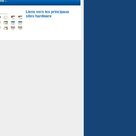
ns :
Liens vers les principaux
sites hardware