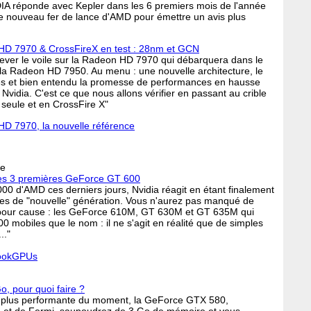
IA réponde avec Kepler dans les 6 premiers mois de l'année
le nouveau fer de lance d'AMD pour émettre un avis plus
D 7970 & CrossFireX en test : 28nm et GCN
lever le voile sur la Radeon HD 7970 qui débarquera dans le
a Radeon HD 7950. Au menu : une nouvelle architecture, le
tes et bien entendu la promesse de performances en hausse
vidia. C'est ce que nous allons vérifier en passant au crible
seule et en CrossFire X"
 7970, la nouvelle référence
le
ses 3 premières GeForce GT 600
00 d'AMD ces derniers jours, Nvidia réagit en étant finalement
artes de "nouvelle" génération. Vous n'aurez pas manqué de
t pour cause : les GeForce 610M, GT 630M et GT 635M qui
 mobiles que le nom : il ne s'agit en réalité que de simples
.."
bookGPUs
, pour quoi faire ?
 plus performante du moment, la GeForce GTX 580,
 et de Fermi, saupoudrez de 3 Go de mémoire et vous