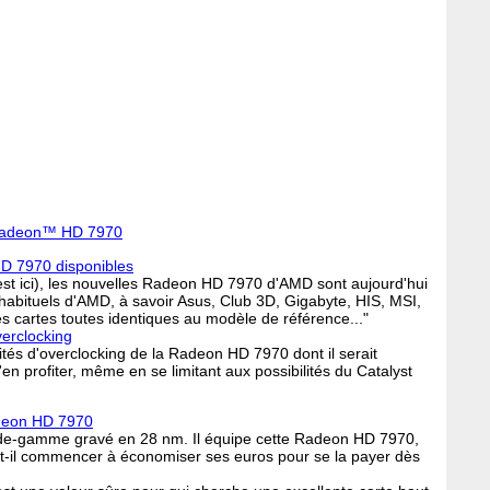
Radeon™ HD 7970
D 7970 disponibles
test ici), les nouvelles Radeon HD 7970 d'AMD sont aujourd'hui
habituels d'AMD, à savoir Asus, Club 3D, Gigabyte, HIS, MSI,
s cartes toutes identiques au modèle de référence..."
erclocking
cités d'overclocking de la Radeon HD 7970 dont il serait
en profiter, même en se limitant aux possibilités du Catalyst
deon HD 7970
de-gamme gravé en 28 nm. Il équipe cette Radeon HD 7970,
aut-il commencer à économiser ses euros pour se la payer dès