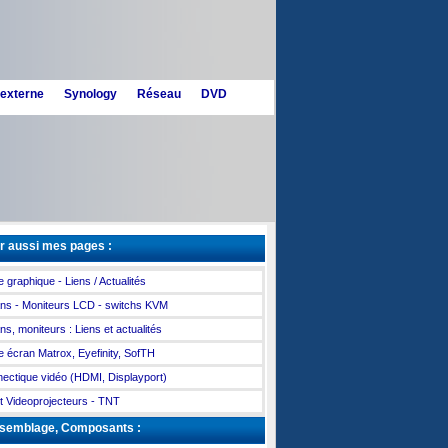
 externe
Synology
Réseau
DVD
r aussi mes pages :
e graphique - Liens / Actualités
ns - Moniteurs LCD - switchs KVM
ns, moniteurs : Liens et actualités
le écran Matrox, Eyefinity, SofTH
ectique vidéo (HDMI, Displayport)
t Videoprojecteurs - TNT
semblage, Composants :