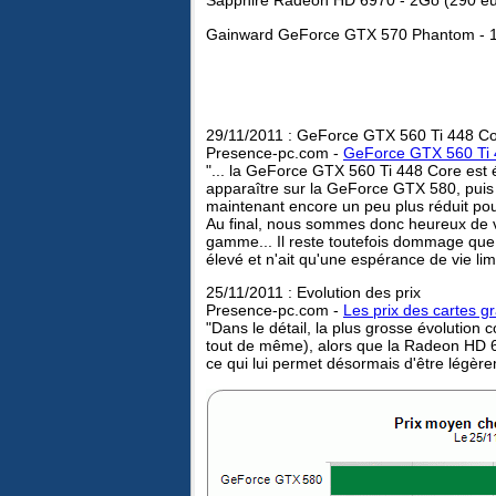
Sapphire Radeon HD 6970 - 2Go (290 e
Gainward GeForce GTX 570 Phantom - 
29/11/2011 : GeForce GTX 560 Ti 448 C
Presence-pc.com -
GeForce GTX 560 Ti 4
"... la GeForce GTX 560 Ti 448 Core est 
apparaître sur la GeForce GTX 580, puis
maintenant encore un peu plus réduit pou
Au final, nous sommes donc heureux de vo
gamme... Il reste toutefois dommage que 
élevé et n'ait qu'une espérance de vie lim
25/11/2011 : Evolution des prix
Presence-pc.com -
Les prix des cartes g
"Dans le détail, la plus grosse évolutio
tout de même), alors que la Radeon HD 6
ce qui lui permet désormais d'être légèr