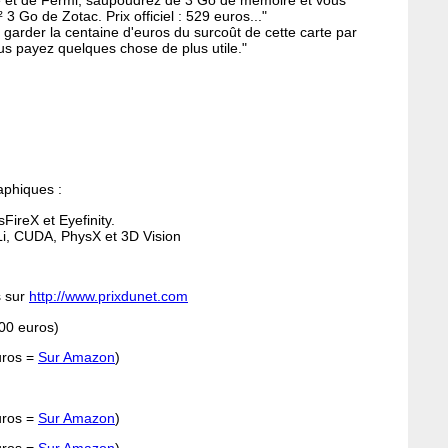
Go de Zotac. Prix officiel : 529 euros..."
 garder la centaine d'euros du surcoût de cette carte par
s payez quelques chose de plus utile."
aphiques :
ireX et Eyefinity.
Li, CUDA, PhysX et 3D Vision
s sur
http://www.prixdunet.com
00 euros)
uros =
Sur Amazon
)
uros =
Sur Amazon
)