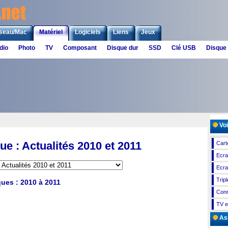
seau/Mac
Matériel
Logiciels
Liens
Jeux
dio
Photo
TV
Composant
Disque dur
SSD
Clé USB
Disque
Voi
ue : Actualités 2010 et 2011
Cart
Ecra
Ecra
Trip
ques : 2010 à 2011
Conn
TV e
As