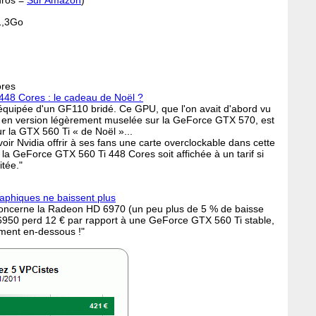
uros =
Sur Amazon
)
1,3Go
ores
48 Cores : le cadeau de Noël ?
équipée d'un GF110 bridé. Ce GPU, que l'on avait d'abord vu
 en version légèrement muselée sur la GeForce GTX 570, est
r la GTX 560 Ti « de Noël »...
ir Nvidia offrir à ses fans une carte overclockable dans cette
la GeForce GTX 560 Ti 448 Cores soit affichée à un tarif si
itée."
raphiques ne baissent plus
n concerne la Radeon HD 6970 (un peu plus de 5 % de baisse
950 perd 12 € par rapport à une GeForce GTX 560 Ti stable,
ement en-dessous !"