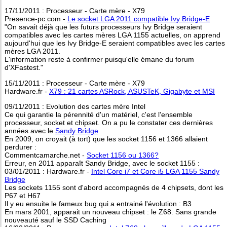
17/11/2011 : Processeur - Carte mère - X79
Presence-pc.com -
Le socket LGA 2011 compatible Ivy Bridge-E
"On savait déjà que les futurs processeurs Ivy Bridge seraient
compatibles avec les cartes mères LGA 1155 actuelles, on apprend
aujourd'hui que les Ivy Bridge-E seraient compatibles avec les cartes
mères LGA 2011.
L'information reste à confirmer puisqu'elle émane du forum
d'XFastest."
15/11/2011 : Processeur - Carte mère - X79
Hardware.fr -
X79 : 21 cartes ASRock, ASUSTeK, Gigabyte et MSI
09/11/2011 : Evolution des cartes mère Intel
Ce qui garantie la pérennité d'un matériel, c'est l'ensemble
processeur, socket et chipset. On a pu le constater ces dernières
années avec le
Sandy Bridge
En 2009, on croyait (à tort) que les socket 1156 et 1366 allaient
perdurer :
Commentcamarche.net -
Socket 1156 ou 1366?
Erreur, en 2011 apparaît Sandy Bridge, avec le socket 1155 :
03/01/2011 : Hardware.fr -
Intel Core i7 et Core i5 LGA 1155 Sandy
Bridge
Les sockets 1155 sont d'abord accompagnés de 4 chipsets, dont les
P67 et H67
Il y eu ensuite le fameux bug qui a entrainé l'évolution : B3
En mars 2001, apparait un nouveau chipset : le Z68. Sans grande
nouveauté sauf le SSD Caching