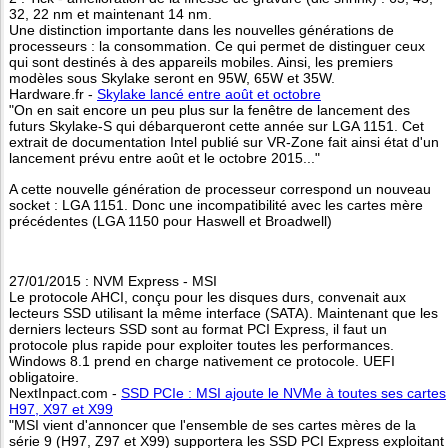
32, 22 nm et maintenant 14 nm.
Une distinction importante dans les nouvelles générations de
processeurs : la consommation. Ce qui permet de distinguer ceux
qui sont destinés à des appareils mobiles. Ainsi, les premiers
modèles sous Skylake seront en 95W, 65W et 35W.
Hardware.fr -
Skylake lancé entre août et octobre
"On en sait encore un peu plus sur la fenêtre de lancement des
futurs Skylake-S qui débarqueront cette année sur LGA 1151. Cet
extrait de documentation Intel publié sur VR-Zone fait ainsi état d'un
lancement prévu entre août et le octobre 2015..."
A cette nouvelle génération de processeur correspond un nouveau
socket : LGA 1151. Donc une incompatibilité avec les cartes mère
précédentes (LGA 1150 pour Haswell et Broadwell)
27/01/2015 : NVM Express - MSI
Le protocole AHCI, conçu pour les disques durs, convenait aux
lecteurs SSD utilisant la même interface (SATA). Maintenant que les
derniers lecteurs SSD sont au format PCI Express, il faut un
protocole plus rapide pour exploiter toutes les performances.
Windows 8.1 prend en charge nativement ce protocole. UEFI
obligatoire.
NextInpact.com -
SSD PCIe : MSI ajoute le NVMe à toutes ses cartes
H97, X97 et X99
"MSI vient d'annoncer que l'ensemble de ses cartes mères de la
série 9 (H97, Z97 et X99) supportera les SSD PCI Express exploitant