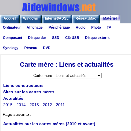
Accueil
Windows
Internet/ADSL
Réseau/Mac
Matériel
Ordinateur
Affichage
Périphérique
Audio
Photo
TV
Logiciels
Liens
Jeux
Composant
Disque dur
SSD
Clé USB
Disque externe
Synology
Réseau
DVD
Matériel
>
Assemblage et composants
> Carte mère : liens et actualités
Carte mère : Liens et actualités
Liens constructeurs
Sites sur les cartes mères
Actualités
2015
-
2014
-
2013
-
2012
-
2011
Page suivante :
Actualités sur les cartes mères (2010 et avant)