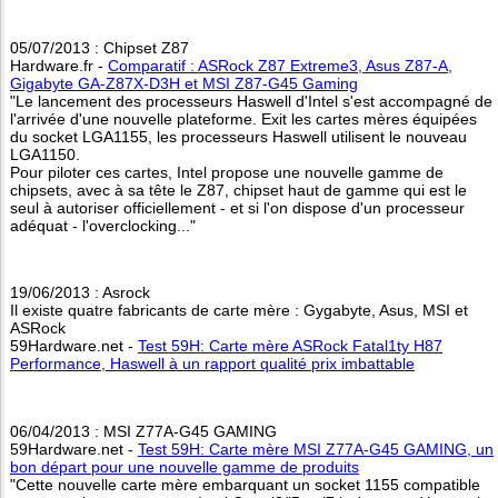
05/07/2013 : Chipset Z87
Hardware.fr -
Comparatif : ASRock Z87 Extreme3, Asus Z87-A,
Gigabyte GA-Z87X-D3H et MSI Z87-G45 Gaming
"Le lancement des processeurs Haswell d'Intel s'est accompagné de
l'arrivée d'une nouvelle plateforme. Exit les cartes mères équipées
du socket LGA1155, les processeurs Haswell utilisent le nouveau
LGA1150.
Pour piloter ces cartes, Intel propose une nouvelle gamme de
chipsets, avec à sa tête le Z87, chipset haut de gamme qui est le
seul à autoriser officiellement - et si l'on dispose d'un processeur
adéquat - l'overclocking..."
19/06/2013 : Asrock
Il existe quatre fabricants de carte mère : Gygabyte, Asus, MSI et
ASRock
59Hardware.net -
Test 59H: Carte mère ASRock Fatal1ty H87
Performance, Haswell à un rapport qualité prix imbattable
06/04/2013 : MSI Z77A-G45 GAMING
59Hardware.net -
Test 59H: Carte mère MSI Z77A-G45 GAMING, un
bon départ pour une nouvelle gamme de produits
"Cette nouvelle carte mère embarquant un socket 1155 compatible