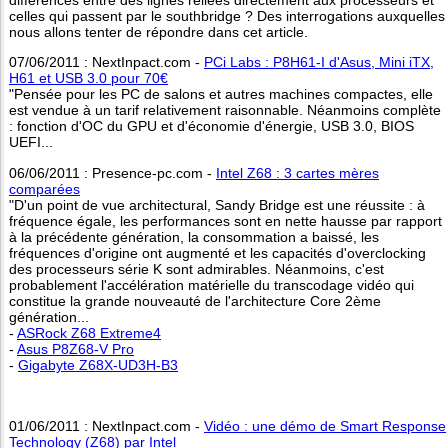
différences entre des lignes reliées directement aux processeurs et
celles qui passent par le southbridge ? Des interrogations auxquelles
nous allons tenter de répondre dans cet article.
07/06/2011 : NextInpact.com -
PCi Labs : P8H61-I d'Asus, Mini iTX,
H61 et USB 3.0 pour 70€
"Pensée pour les PC de salons et autres machines compactes, elle
est vendue à un tarif relativement raisonnable. Néanmoins complète
: fonction d'OC du GPU et d'économie d'énergie, USB 3.0, BIOS
UEFI...
06/06/2011 : Presence-pc.com -
Intel Z68 : 3 cartes mères
comparées
"D'un point de vue architectural, Sandy Bridge est une réussite : à
fréquence égale, les performances sont en nette hausse par rapport
à la précédente génération, la consommation a baissé, les
fréquences d'origine ont augmenté et les capacités d'overclocking
des processeurs série K sont admirables. Néanmoins, c'est
probablement l'accélération matérielle du transcodage vidéo qui
constitue la grande nouveauté de l'architecture Core 2ème
génération...
-
ASRock Z68 Extreme4
-
Asus P8Z68-V Pro
-
Gigabyte Z68X-UD3H-B3
01/06/2011 : NextInpact.com -
Vidéo : une démo de Smart Response
Technology (Z68) par Intel