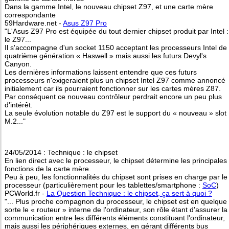
Dans la gamme Intel, le nouveau chipset Z97, et une carte mère
correspondante
59Hardware.net -
Asus Z97 Pro
"L'Asus Z97 Pro est équipée du tout dernier chipset produit par Intel :
le Z97...
Il s'accompagne d'un socket 1150 acceptant les processeurs Intel de
quatrième génération « Haswell » mais aussi les futurs Devyl's
Canyon.
Les dernières informations laissent entendre que ces futurs
processeurs n'exigeraient plus un chipset Intel Z97 comme annoncé
initialement car ils pourraient fonctionner sur les cartes mères Z87.
Par conséquent ce nouveau contrôleur perdrait encore un peu plus
d'intérêt.
La seule évolution notable du Z97 est le support du « nouveau » slot
M.2..."
24/05/2014 : Technique : le chipset
En lien direct avec le processeur, le chipset détermine les principales
fonctions de la carte mère.
Peu à peu, les fonctionnalités du chipset sont prises en charge par le
processeur (particulièrement pour les tablettes/smartphone :
SoC
)
PCWorld.fr -
La Question Technique : le chipset, ça sert à quoi ?
"... Plus proche compagnon du processeur, le chipset est en quelque
sorte le « routeur » interne de l'ordinateur, son rôle étant d'assurer la
communication entre les différents éléments constituant l'ordinateur,
mais aussi les périphériques externes, en gérant différents bus