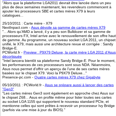
"Alors que la plateforme LGA2011 devrait être lancée dans un peu
plus de deux semaines maintenant, les revendeurs commencent à
ajouter les processeurs SBE et cartes mères X79 à leurs
catalogues...
25/10/2011 : Carte mère - X79
NextInpact.com -
Asus dévoile sa gamme de cartes mères X79
"... Alors qu'AMD a lancé, il y a peu son Bulldozer et sa gamme de
processeurs FX, Intel arrive avec le renouvellement de son offre haut
de gamme. Au programme, un nouveau socket LGA 2011, un chipset
unifié, le X79, mais aussi une architecture revue et corrigée : Sandy
Bridge-E.
PCWorld.fr -
Preview : P9X79 Deluxe, la carte mère LGA 2011 d'Asus
décortiquée
"Intel lancera bientôt sa plateforme Sandy Bridge-E. Pour le moment,
les performances de ces processeurs sont sous NDA. Néanmoins,
Asus nous permet d'offrir un aperçu de l'une de ses cartes mères
basées sur le chipset X79. Voici la P9X79 Deluxe..."
Presence-pc.com -
Quatre cartes mères X79 chez Gigabyte
05/10/2011 : PCWorld.fr -
Asus se prépare aussi à lancer des cartes
"Gen3"
"Les cartes mères Gen3 sont également en approche chez Asus sur
le chipset Z68... Asus en profite même pour lister toutes ses cartes
au socket LGA 1155 qui supportent le nouveau standard PCIe, et
mentionne celles qui sont prêtes à recevoir un processeur Ivy Bridge
(parfois via une mise à jour du BIOS)."