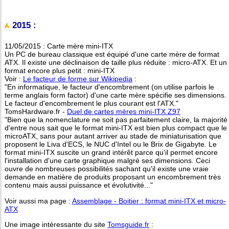
2015 :
11/05/2015 : Carte mère mini-ITX
Un PC de bureau classique est équipé d'une carte mère de format
ATX. Il existe une déclinaison de taille plus réduite : micro-ATX. Et un
format encore plus petit : mini-ITX
Voir :
Le facteur de forme sur Wikipedia
:
"En informatique, le facteur d'encombrement (on utilise parfois le
terme anglais form factor) d'une carte mère spécifie ses dimensions.
Le facteur d'encombrement le plus courant est l'ATX."
TomsHardware.fr -
Duel de cartes mères mini-ITX Z97
"Bien que la nomenclature ne soit pas parfaitement claire, la majorité
d'entre nous sait que le format mini-ITX est bien plus compact que le
microATX, sans pour autant arriver au stade de miniaturisation que
proposent le Liva d'ECS, le NUC d'Intel ou le Brix de Gigabyte. Le
format mini-ITX suscite un grand intérêt parce qu'il permet encore
l'installation d'une carte graphique malgré ses dimensions. Ceci
ouvre de nombreuses possibilités sachant qu'il existe une vraie
demande en matière de produits proposant un encombrement très
contenu mais aussi puissance et évolutivité..."
Voir aussi ma page :
Assemblage - Boitier : format mini-ITX et micro-
ATX
Une image intéressante du site
Tomsguide.fr
: