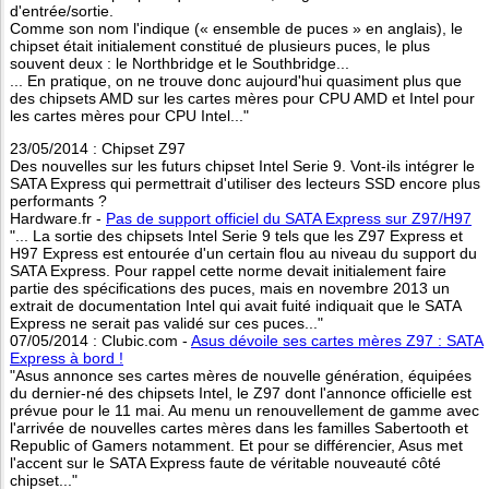
d'entrée/sortie.
Comme son nom l'indique (« ensemble de puces » en anglais), le
chipset était initialement constitué de plusieurs puces, le plus
souvent deux : le Northbridge et le Southbridge...
... En pratique, on ne trouve donc aujourd'hui quasiment plus que
des chipsets AMD sur les cartes mères pour CPU AMD et Intel pour
les cartes mères pour CPU Intel..."
23/05/2014 : Chipset Z97
Des nouvelles sur les futurs chipset Intel Serie 9. Vont-ils intégrer le
SATA Express qui permettrait d'utiliser des lecteurs SSD encore plus
performants ?
Hardware.fr -
Pas de support officiel du SATA Express sur Z97/H97
"... La sortie des chipsets Intel Serie 9 tels que les Z97 Express et
H97 Express est entourée d'un certain flou au niveau du support du
SATA Express. Pour rappel cette norme devait initialement faire
partie des spécifications des puces, mais en novembre 2013 un
extrait de documentation Intel qui avait fuité indiquait que le SATA
Express ne serait pas validé sur ces puces..."
07/05/2014 : Clubic.com -
Asus dévoile ses cartes mères Z97 : SATA
Express à bord !
"Asus annonce ses cartes mères de nouvelle génération, équipées
du dernier-né des chipsets Intel, le Z97 dont l'annonce officielle est
prévue pour le 11 mai. Au menu un renouvellement de gamme avec
l'arrivée de nouvelles cartes mères dans les familles Sabertooth et
Republic of Gamers notamment. Et pour se différencier, Asus met
l'accent sur le SATA Express faute de véritable nouveauté côté
chipset..."