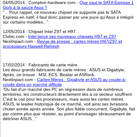
04/05/2014 : Comptoir-hardware.com -
Que vaut le SATA Express 1
Go/s à la sauce Asus ?
"... Pour rappel, ce nouveau chipset ne supporte pas le SATA
Express en natif, il faut donc passer par une puce qu'Asus a intégré
sur certains modèles..."
12/05/2014 : Chipset Intel Z97 et H97
Clubic.com -
Intel lance ses nouveaux chipsets H97 et Z97
NextInpact.com -
Revue de presse : cartes mères H97/Z97 et
processeurs Haswell Refresh
17/02/2014 : Fabricants de carte mère
Les deux grands fabricants de carte mères : ASUS et Gigabyte.
Après, on trouve : MSI, ECS, Biostar et ASRock.
NextInpact.com -
Cartes Mères : Gigabyte et ASUS au coude-à-
coude dans un marché difficile
"Du fait d'un marché des PC en régression dans de nombreux
territoires, les constructeurs directement liés à ce secteur souffrent.
C'est le cas pour les processeurs, mais aussi les cartes mères.
ASUS, le leader historique de ce marché, voit ainsi ses livraisons
chuter année après année. Son plus fidèle concurrent, Gigabyte, fait
par contre plus que résister, au point d'envisager sérieusement de
détrôner ASUS..."