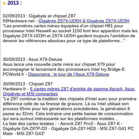
2013 :
02/09/2013 : Gigabyte et chipset Z87
59Hardware.net -
Gigabyte Z87X-UD5H & Gigabyte Z87X-UD3H
"Les premières cartes mères équipées d'un chipset H81 pour
processeur Intel Haswell au socket 1150 font leur apparition mais les
Gigabyte Z87X-UD3H et Z87X-UD5H gardent toujours l'ambition de
devenir les références absolues pour ce type de plateforme..."
30/08/2013 : Asus X79-Deluxe
Asus lance une nouvelle carte mère sur chipset X79 pour
accompagner le lancement des processeurs Intel Ivy Bridge-E
PCWorld.fr -
Diaporama : le tour de l'Asus X79-Deluxe
30/08/2013 : Chipset Z87
Hardware.fr -
6 cartes mères Z87 d'entrée de gamme Asrock, Asus,
Gigabyte et MSI comparées
"Le Z87 continue la tradition des chipsets d'Intel avec pour première
différence celle de sa finesse de gravure. Là ou Intel utilisait son
process 65nm pour les générations précédentes, la génération 8
passe au 32nm. Cela entraine une petite baisse de consommation
qui sera surtout intéressante sur les plateformes mobiles...
La liste des cartes testées : - Asrock Z87 Pro3 - Asus Z87-K -
Gigabyte GA-Z87P-D3 - Gigabyte GA-Z87-HD3 - MSI Z87-G41 PC
Mate - MSI Z87-G43"