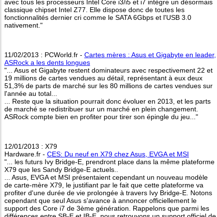
avec tous les processeurs Intel Core i3/i5 et i7 intègre un désormais
classique chipset Intel Z77. Elle dispose donc de toutes les
fonctionnalités dernier cri comme le SATA 6Gbps et l'USB 3.0
nativement."
11/02/2013 : PCWorld.fr -
Cartes mères : Asus et Gigabyte en leader,
ASRock a les dents longues
"... Asus et Gigabyte restent dominateurs avec respectivement 22 et
19 millions de cartes vendues au détail, représentant à eux deux
51,3% de parts de marché sur les 80 millions de cartes vendues sur
l'année au total...
... Reste que la situation pourrait donc évoluer en 2013, et les parts
de marché se redistribuer sur un marché en plein changement.
ASRock compte bien en profiter pour tirer son épingle du jeu..."
12/01/2013 : X79
Hardware.fr -
CES: Du neuf en X79 chez Asus, EVGA et MSI
"... les futurs Ivy Bridge-E, prendront place dans la même plateforme
X79 que les Sandy Bridge-E actuels..
... Asus, EVGA et MSI présentaient cependant un nouveau modèle
de carte-mère X79, le justifiant par le fait que cette plateforme va
profiter d'une durée de vie prolongée à travers Ivy Bridge-E. Notons
cependant que seul Asus s'avance à annoncer officiellement le
support des Core i7 de 3ème génération. Rappelons que parmi les
différences entre SB-E et IB-E, nous retrouvons un support officiel de