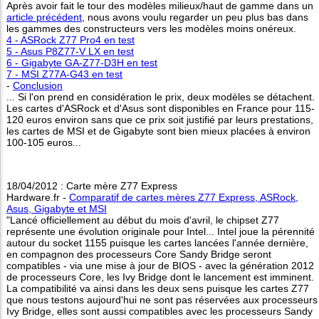
Après avoir fait le tour des modèles milieux/haut de gamme dans un
article précédent
, nous avons voulu regarder un peu plus bas dans
les gammes des constructeurs vers les modèles moins onéreux.
4 - ASRock Z77 Pro4 en test
5 - Asus P8Z77-V LX en test
6 - Gigabyte GA-Z77-D3H en test
7 - MSI Z77A-G43 en test
-
Conclusion
... Si l'on prend en considération le prix, deux modèles se détachent.
Les cartes d'ASRock et d'Asus sont disponibles en France pour 115-
120 euros environ sans que ce prix soit justifié par leurs prestations,
les cartes de MSI et de Gigabyte sont bien mieux placées à environ
100-105 euros...
18/04/2012 : Carte mère Z77 Express
Hardware.fr -
Comparatif de cartes mères Z77 Express, ASRock,
Asus, Gigabyte et MSI
"Lancé officiellement au début du mois d'avril, le chipset Z77
représente une évolution originale pour Intel... Intel joue la pérennité
autour du socket 1155 puisque les cartes lancées l'année dernière,
en compagnon des processeurs Core Sandy Bridge seront
compatibles - via une mise à jour de BIOS - avec la génération 2012
de processeurs Core, les Ivy Bridge dont le lancement est imminent.
La compatibilité va ainsi dans les deux sens puisque les cartes Z77
que nous testons aujourd'hui ne sont pas réservées aux processeurs
Ivy Bridge, elles sont aussi compatibles avec les processeurs Sandy