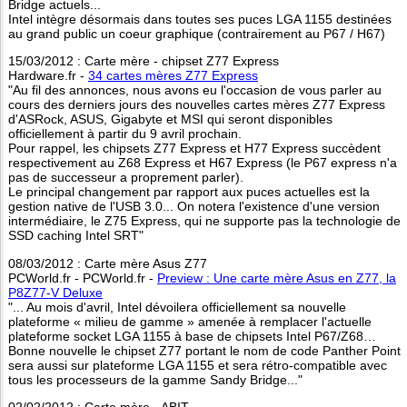
Bridge actuels...
Intel intègre désormais dans toutes ses puces LGA 1155 destinées
au grand public un coeur graphique (contrairement au P67 / H67)
15/03/2012 : Carte mère - chipset Z77 Express
Hardware.fr -
34 cartes mères Z77 Express
"Au fil des annonces, nous avons eu l'occasion de vous parler au
cours des derniers jours des nouvelles cartes mères Z77 Express
d'ASRock, ASUS, Gigabyte et MSI qui seront disponibles
officiellement à partir du 9 avril prochain.
Pour rappel, les chipsets Z77 Express et H77 Express succèdent
respectivement au Z68 Express et H67 Express (le P67 express n'a
pas de successeur a proprement parler).
Le principal changement par rapport aux puces actuelles est la
gestion native de l'USB 3.0... On notera l'existence d'une version
intermédiaire, le Z75 Express, qui ne supporte pas la technologie de
SSD caching Intel SRT"
08/03/2012 : Carte mère Asus Z77
PCWorld.fr - PCWorld.fr -
Preview : Une carte mère Asus en Z77, la
P8Z77-V Deluxe
"... Au mois d'avril, Intel dévoilera officiellement sa nouvelle
plateforme « milieu de gamme » amenée à remplacer l'actuelle
plateforme socket LGA 1155 à base de chipsets Intel P67/Z68…
Bonne nouvelle le chipset Z77 portant le nom de code Panther Point
sera aussi sur plateforme LGA 1155 et sera rétro-compatible avec
tous les processeurs de la gamme Sandy Bridge..."
02/02/2012 : Carte mère - ABIT