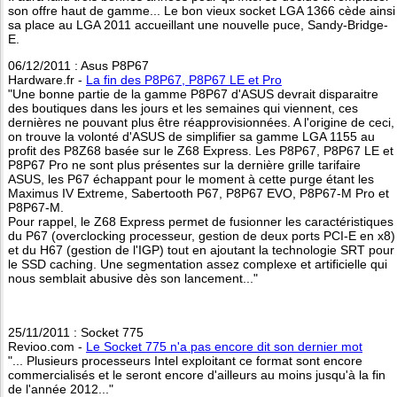
son offre haut de gamme... Le bon vieux socket LGA 1366 cède ainsi
sa place au LGA 2011 accueillant une nouvelle puce, Sandy-Bridge-
E.
06/12/2011 : Asus P8P67
Hardware.fr -
La fin des P8P67, P8P67 LE et Pro
"Une bonne partie de la gamme P8P67 d'ASUS devrait disparaitre
des boutiques dans les jours et les semaines qui viennent, ces
dernières ne pouvant plus être réapprovisionnées. A l'origine de ceci,
on trouve la volonté d'ASUS de simplifier sa gamme LGA 1155 au
profit des P8Z68 basée sur le Z68 Express. Les P8P67, P8P67 LE et
P8P67 Pro ne sont plus présentes sur la dernière grille tarifaire
ASUS, les P67 échappant pour le moment à cette purge étant les
Maximus IV Extreme, Sabertooth P67, P8P67 EVO, P8P67-M Pro et
P8P67-M.
Pour rappel, le Z68 Express permet de fusionner les caractéristiques
du P67 (overclocking processeur, gestion de deux ports PCI-E en x8)
et du H67 (gestion de l'IGP) tout en ajoutant la technologie SRT pour
le SSD caching. Une segmentation assez complexe et artificielle qui
nous semblait abusive dès son lancement..."
25/11/2011 : Socket 775
Revioo.com -
Le Socket 775 n'a pas encore dit son dernier mot
"... Plusieurs processeurs Intel exploitant ce format sont encore
commercialisés et le seront encore d'ailleurs au moins jusqu'à la fin
de l'année 2012..."