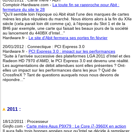
Comptoir-Hardware.com -
La toute fin se rapproche pour Abit :
fermeture du site le 28
"Qu'il semble loin l'époque où Abit était l'une des marques de cartes
mères les plus réputées du marché. Nous étions alors à la fin du XXe
siècle (cela parait loin dit comme ça), à l'époque du Slot 1 et de la
BH6 par exemple, une carte qui faisait les beaux jours de la société
au lancement du 440BX d'Intel..."
Hardware.fr -
Le site d'Abit fermera ses portes fin février
20/01/2012 : Connectique : PCI Express 3.0
Hardware.fr -
PCI Express 3.0 : impact sur les performances
"Suite à l'arrivée successive des plateformes LGA 2011 d'Intel et des
Radeon HD 7970 d'AMD, le PCI Express 3.0 est devenu une réalité.
Les augmentations de débit attendues sont elles présentes ? Ont-
elles un impact sur les performances dans les jeux ? Quid de
CrossfireX ? Tant de questions auxquels nous nous devons de
répondre..."
2011 :
18/12/2011 : Processeur
Ginjfo.com -
Carte mère Asus P9X79 : Le Core i7-3960X en action
Il aura fallu trois bonnes années pour qu'Intel se décide à remplacer