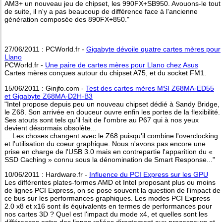
AM3+ un nouveau jeu de chipset, les 990FX+SB950. Avouons-le tout
de suite, il n'y a pas beaucoup de différence face à l'ancienne
génération composée des 890FX+850."
27/06/2011 : PCWorld.fr -
Gigabyte dévoile quatre cartes mères pour
Llano
PCWorld.fr -
Une paire de cartes mères pour Llano chez Asus
Cartes mères conçues autour du chipset A75, et du socket FM1.
15/06/2011 : Ginjfo.com -
Test des cartes mères MSI Z68MA-ED55
et Gigabyte Z68MA-D2H-B3
"Intel propose depuis peu un nouveau chipset dédié à Sandy Bridge,
le Z68. Son arrivée en douceur ouvre enfin les portes de la flexibilité.
Ses atouts sont tels qu'il fait de l'ombre au P67 qui à nos yeux
devient désormais obsolète...
... Les choses changent avec le Z68 puisqu'il combine l'overclocking
et l'utilisation du coeur graphique. Nous n'avons pas encore une
prise en charge de l'USB 3.0 mais en contrepartie l'apparition du «
SSD Caching » connu sous la dénomination de Smart Response..."
10/06/2011 : Hardware.fr -
Influence du PCI Express sur les GPU
Les différentes plates-formes AMD et Intel proposant plus ou moins
de lignes PCI Express, on se pose souvent la question de l'impact de
ce bus sur les performances graphiques. Les modes PCI Express
2.0 x8 et x16 sont ils équivalents en termes de performances pour
nos cartes 3D ? Quel est l'impact du mode x4, et quelles sont les