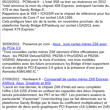
05/10/2011 : PCWorld.fr - L'Intel X58 va tirer sa révérence en 2012
"Intel annonce la mort du chipset X58 Express, anticipant l'arrivée du
X79 et des Sandy Bridge-E...
Rappelons que le X58 + ICH10/R est le chipset de référence pour les
possesseurs de Core i7 sur socket LGA 1366...
Cela préfigure bien sûr de la sortie, en novembre prochain, de la
plateforme Sandy Bridge-E/Patsburg sur socket LGA2011 avec
chipset X79 Express."
30/09/2011 : Presence-pc.com -
Asus : trois cartes mères Z68 avec
du PCIe 3.0
"Trois nouvelles cartes mères Z68 viennent d'être officialisées par
Asus : les P8Z68 Deluxe/GEN3, P8Z68-V Pro/GEN3 et P8Z68-
V/GEN3. Attendus pour le mois d'octobre, ces trois modèles
compatibles avec les futurs processeurs Ivy Bridge d'Intel supportent
d'ores et déjà le PCI-Express 3.0 grâce à la présence d'une puce
Asmedia ASM1480 IC."
27/09/2011 : Hardware.fr -
Comparatif de cartes mères Z68 Express
ASRock, Asus, Gigabyte et MSI
"Lancé en mai dernier, le chipset Z68 d'Intel est venu compléter
l'offre LGA 1155 d'Intel en unifiant les capacités des deux chipsets
lancés précédemment, les P67 et les H67. Les premiers avaient la
particularité "d'autoriser" l'overclocking (qui se fait désormais sur la
plateforme Sandy Bridge par le biais du coefficient multiplicateur) et
la gestion de deux ports graphiques PCI Express x16 (câblés en 2x8)