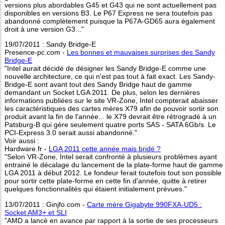
versions plus abordables G45 et G43 qui ne sont actuellement pas
disponibles en versions B3. Le P67 Express ne sera toutefois pas
abandonné complètement puisque la P67A-GD65 aura également
droit à une version G3..."
19/07/2011 : Sandy Bridge-E
Presence-pc.com -
Les bonnes et mauvaises surprises des Sandy
Bridge-E
"Intel aurait décidé de désigner les Sandy Bridge-E comme une
nouvelle architecture, ce qui n'est pas tout à fait exact. Les Sandy-
Bridge-E sont avant tout des Sandy Bridge haut de gamme
demandant un Socket LGA 2011. De plus, selon les dernières
informations publiées sur le site VR-Zone, Intel compterait abaisser
les caractéristiques des cartes mères X79 afin de pouvoir sortir son
produit avant la fin de l'année... le X79 devrait être rétrogradé à un
Patsburg-B qui gère seulement quatre ports SAS - SATA 6Gb/s. Le
PCI-Express 3.0 serait aussi abandonné."
Voir aussi :
Hardware.fr -
LGA 2011 cette année mais bridé ?
"Selon VR-Zone, Intel serait confronté à plusieurs problèmes ayant
entrainé le décalage du lancement de la plate-forme haut de gamme
LGA 2011 à début 2012. Le fondeur ferait toutefois tout son possible
pour sortir cette plate-forme en cette fin d'année, quitte à retirer
quelques fonctionnalités qui étaient initialement prévues."
13/07/2011 : Ginjfo.com -
Carte mère Gigabyte 990FXA-UD5 :
Socket AM3+ et SLI
"AMD a lancé en avance par rapport à la sortie de ses processeurs