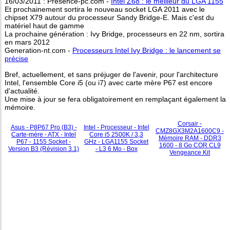
16/03/2011 : Presence-pc.com -
Intel Z68 : le meilleur du LGA 1155
Et prochainement sortira le nouveau socket LGA 2011 avec le
chipset X79 autour du processeur Sandy Bridge-E. Mais c'est du
matériel haut de gamme
La prochaine génération : Ivy Bridge, processeurs en 22 nm, sortira
en mars 2012
Generation-nt.com -
Processeurs Intel Ivy Bridge : le lancement se
précise
Bref, actuellement, et sans préjuger de l'avenir, pour l'architecture
Intel, l'ensemble Core i5 (ou i7) avec carte mère P67 est encore
d'actualité.
Une mise à jour se fera obligatoirement en remplaçant également la
mémoire.
Corsair -
Asus - P8P67 Pro (B3) -
Intel - Processeur - Intel
CMZ8GX3M2A1600C9 -
Carte-mère - ATX - Intel
Core i5 2500K / 3,3
Mémoire RAM - DDR3
P67 - 1155 Socket -
GHz - LGA1155 Socket
1600 - 8 Go COR CL9
Version B3 (Révision 3.1)
- L3 6 Mo - Box
Vengeance Kit