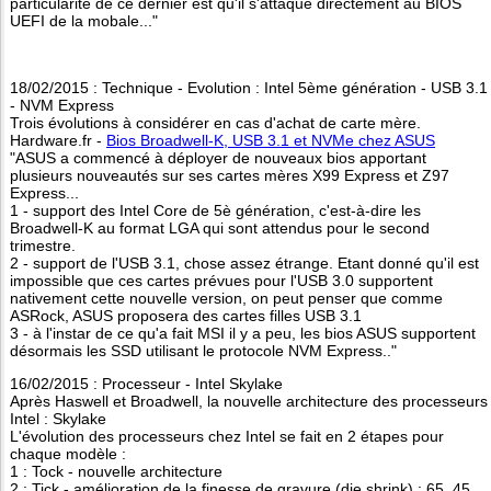
particularité de ce dernier est qu'il s'attaque directement au BIOS
UEFI de la mobale..."
18/02/2015 : Technique - Evolution : Intel 5ème génération - USB 3.1
- NVM Express
Trois évolutions à considérer en cas d'achat de carte mère.
Hardware.fr -
Bios Broadwell-K, USB 3.1 et NVMe chez ASUS
"ASUS a commencé à déployer de nouveaux bios apportant
plusieurs nouveautés sur ses cartes mères X99 Express et Z97
Express...
1 - support des Intel Core de 5è génération, c'est-à-dire les
Broadwell-K au format LGA qui sont attendus pour le second
trimestre.
2 - support de l'USB 3.1, chose assez étrange. Etant donné qu'il est
impossible que ces cartes prévues pour l'USB 3.0 supportent
nativement cette nouvelle version, on peut penser que comme
ASRock, ASUS proposera des cartes filles USB 3.1
3 - à l'instar de ce qu'a fait MSI il y a peu, les bios ASUS supportent
désormais les SSD utilisant le protocole NVM Express.."
16/02/2015 : Processeur - Intel Skylake
Après Haswell et Broadwell, la nouvelle architecture des processeurs
Intel : Skylake
L'évolution des processeurs chez Intel se fait en 2 étapes pour
chaque modèle :
1 : Tock - nouvelle architecture
2 : Tick - amélioration de la finesse de gravure (die shrink) : 65, 45,