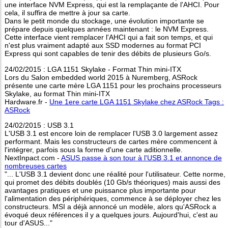
une interface NVM Express, qui est la remplaçante de l'AHCI. Pour
cela, il suffira de mettre à jour sa carte.
Dans le petit monde du stockage, une évolution importante se
prépare depuis quelques années maintenant : le NVM Express.
Cette interface vient remplacer l'AHCI qui a fait son temps, et qui
n'est plus vraiment adapté aux SSD modernes au format PCI
Express qui sont capables de tenir des débits de plusieurs Go/s.
24/02/2015 : LGA 1151 Skylake - Format Thin mini-ITX
Lors du Salon embedded world 2015 à Nuremberg, ASRock
présente une carte mère LGA 1151 pour les prochains processeurs
Skylake, au format Thin mini-ITX
Hardware.fr -
Une 1ere carte LGA 1151 Skylake chez ASRock Tags :
ASRock
24/02/2015 : USB 3.1
L'USB 3.1 est encore loin de remplacer l'USB 3.0 largement assez
performant. Mais les constructeurs de cartes mère commencent à
l'intégrer, parfois sous la forme d'une carte aditionnelle.
NextInpact.com -
ASUS passe à son tour à l'USB 3.1 et annonce de
nombreuses cartes
"... L'USB 3.1 devient donc une réalité pour l'utilisateur. Cette norme,
qui promet des débits doublés (10 Gb/s théoriques) mais aussi des
avantages pratiques et une puissance plus importante pour
l'alimentation des périphériques, commence à se déployer chez les
constructeurs. MSI a déjà annoncé un modèle, alors qu'ASRock a
évoqué deux références il y a quelques jours. Aujourd'hui, c'est au
tour d'ASUS..."