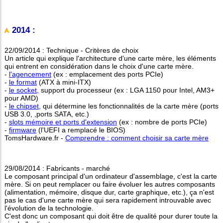
2014 :
22/09/2014 : Technique - Critères de choix
Un article qui explique l'architecture d'une carte mère, les éléments
qui entrent en considération dans le choix d'une carte mère.
-
l'agencement
(ex : emplacement des ports PCIe)
-
le format
(ATX à mini-ITX)
-
le socket,
support du processeur (ex : LGA 1150 pour Intel, AM3+
pour AMD)
-
le chipset
, qui détermine les fonctionnalités de la carte mère (ports
USB 3.0, ,ports SATA, etc.)
-
slots mémoire et ports d'extension
(ex : nombre de ports PCIe)
-
firmware
(l'UEFI a remplacé le BIOS)
TomsHardware.fr -
Comprendre : comment choisir sa carte mère
29/08/2014 : Fabricants - marché
Le composant principal d'un ordinateur d'assemblage, c'est la carte
mère. Si on peut remplacer ou faire évoluer les autres composants
(alimentation, mémoire, disque dur, carte graphique, etc.), ça n'est
pas le cas d'une carte mère qui sera rapidement introuvable avec
l'évolution de la technologie.
C'est donc un composant qui doit être de qualité pour durer toute la