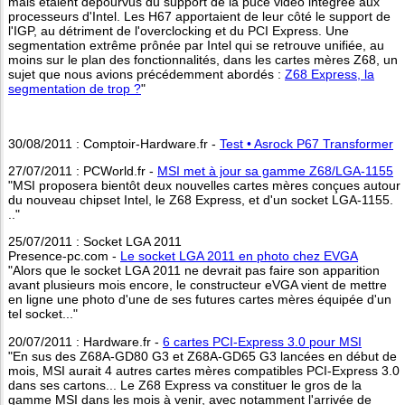
mais étaient dépourvus du support de la puce vidéo intégrée aux
processeurs d'Intel. Les H67 apportaient de leur côté le support de
l'IGP, au détriment de l'overclocking et du PCI Express. Une
segmentation extrême prônée par Intel qui se retrouve unifiée, au
moins sur le plan des fonctionnalités, dans les cartes mères Z68, un
sujet que nous avions précédemment abordés :
Z68 Express, la
segmentation de trop ?
"
30/08/2011 : Comptoir-Hardware.fr -
Test • Asrock P67 Transformer
27/07/2011 : PCWorld.fr -
MSI met à jour sa gamme Z68/LGA-1155
"MSI proposera bientôt deux nouvelles cartes mères conçues autour
du nouveau chipset Intel, le Z68 Express, et d'un socket LGA-1155.
.."
25/07/2011 : Socket LGA 2011
Presence-pc.com -
Le socket LGA 2011 en photo chez EVGA
"Alors que le socket LGA 2011 ne devrait pas faire son apparition
avant plusieurs mois encore, le constructeur eVGA vient de mettre
en ligne une photo d'une de ses futures cartes mères équipée d'un
tel socket..."
20/07/2011 : Hardware.fr -
6 cartes PCI-Express 3.0 pour MSI
"En sus des Z68A-GD80 G3 et Z68A-GD65 G3 lancées en début de
mois, MSI aurait 4 autres cartes mères compatibles PCI-Express 3.0
dans ses cartons... Le Z68 Express va constituer le gros de la
gamme MSI dans les mois à venir, avec notamment l'arrivée de