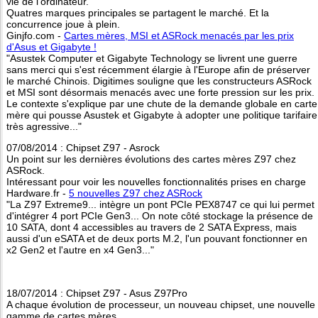
vie de l'ordinateur.
Quatres marques principales se partagent le marché. Et la
concurrence joue à plein.
Ginjfo.com -
Cartes mères, MSI et ASRock menacés par les prix
d'Asus et Gigabyte !
"Asustek Computer et Gigabyte Technology se livrent une guerre
sans merci qui s'est récemment élargie à l'Europe afin de préserver
le marché Chinois. Digitimes souligne que les constructeurs ASRock
et MSI sont désormais menacés avec une forte pression sur les prix.
Le contexte s'explique par une chute de la demande globale en carte
mère qui pousse Asustek et Gigabyte à adopter une politique tarifaire
très agressive..."
07/08/2014 : Chipset Z97 - Asrock
Un point sur les dernières évolutions des cartes mères Z97 chez
ASRock.
Intéressant pour voir les nouvelles fonctionnalités prises en charge
Hardware.fr -
5 nouvelles Z97 chez ASRock
"La Z97 Extreme9... intègre un pont PCIe PEX8747 ce qui lui permet
d'intégrer 4 port PCIe Gen3... On note côté stockage la présence de
10 SATA, dont 4 accessibles au travers de 2 SATA Express, mais
aussi d'un eSATA et de deux ports M.2, l'un pouvant fonctionner en
x2 Gen2 et l'autre en x4 Gen3..."
18/07/2014 : Chipset Z97 - Asus Z97Pro
A chaque évolution de processeur, un nouveau chipset, une nouvelle
gamme de cartes mères