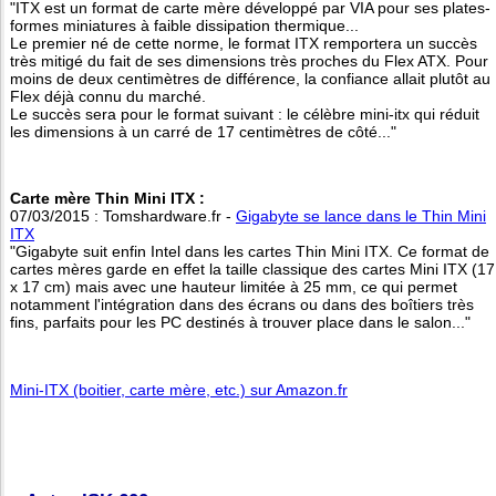
"ITX est un format de carte mère développé par VIA pour ses plates-
formes miniatures à faible dissipation thermique...
Le premier né de cette norme, le format ITX remportera un succès
très mitigé du fait de ses dimensions très proches du Flex ATX. Pour
moins de deux centimètres de différence, la confiance allait plutôt au
Flex déjà connu du marché.
Le succès sera pour le format suivant : le célèbre mini-itx qui réduit
les dimensions à un carré de 17 centimètres de côté..."
Carte mère Thin Mini ITX :
07/03/2015 : Tomshardware.fr -
Gigabyte se lance dans le Thin Mini
ITX
"Gigabyte suit enfin Intel dans les cartes Thin Mini ITX. Ce format de
cartes mères garde en effet la taille classique des cartes Mini ITX (17
x 17 cm) mais avec une hauteur limitée à 25 mm, ce qui permet
notamment l'intégration dans des écrans ou dans des boîtiers très
fins, parfaits pour les PC destinés à trouver place dans le salon..."
Mini-ITX (boitier, carte mère, etc.) sur Amazon.fr