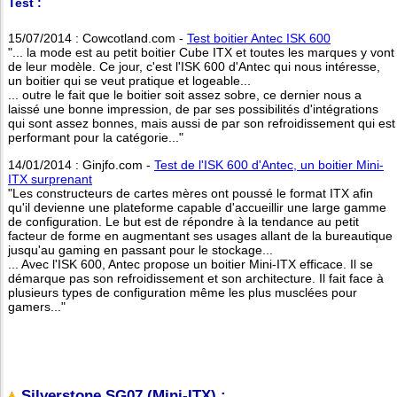
Test :
15/07/2014 : Cowcotland.com -
Test boitier Antec ISK 600
"... la mode est au petit boitier Cube ITX et toutes les marques y vont
de leur modèle. Ce jour, c'est l'ISK 600 d'Antec qui nous intéresse,
un boitier qui se veut pratique et logeable...
... outre le fait que le boitier soit assez sobre, ce dernier nous a
laissé une bonne impression, de par ses possibilités d'intégrations
qui sont assez bonnes, mais aussi de par son refroidissement qui est
performant pour la catégorie..."
14/01/2014 : Ginjfo.com -
Test de l'ISK 600 d'Antec, un boitier Mini-
ITX surprenant
"Les constructeurs de cartes mères ont poussé le format ITX afin
qu'il devienne une plateforme capable d'accueillir une large gamme
de configuration. Le but est de répondre à la tendance au petit
facteur de forme en augmentant ses usages allant de la bureautique
jusqu'au gaming en passant pour le stockage...
... Avec l'ISK 600, Antec propose un boitier Mini-ITX efficace. Il se
démarque pas son refroidissement et son architecture. Il fait face à
plusieurs types de configuration même les plus musclées pour
gamers..."
Silverstone SG07 (Mini-ITX) :