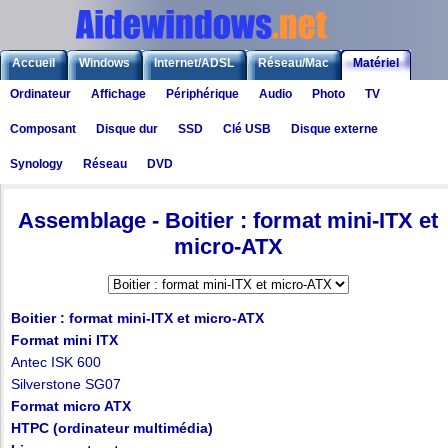
Accueil
Windows
Internet/ADSL
Réseau/Mac
Matériel
Ordinateur
Affichage
Périphérique
Audio
Photo
TV
Logiciels
Liens
Jeux
Composant
Disque dur
SSD
Clé USB
Disque externe
Synology
Réseau
DVD
Matériel
>
Assemblage et composants
> Assemblage - Boitier : format mini-ITX et micro-
Assemblage - Boitier : format mini-ITX et
micro-ATX
Boitier : format mini-ITX et micro-ATX
Format mini ITX
Antec ISK 600
Silverstone SG07
Format micro ATX
HTPC (ordinateur multimédia)