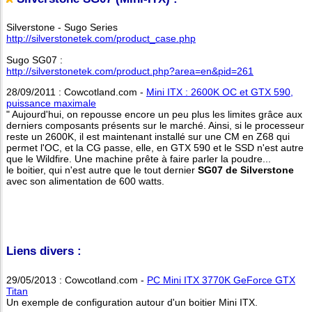
Silverstone - Sugo Series
http://silverstonetek.com/product_case.php
Sugo SG07 :
http://silverstonetek.com/product.php?area=en&pid=261
28/09/2011 : Cowcotland.com -
Mini ITX : 2600K OC et GTX 590,
puissance maximale
" Aujourd'hui, on repousse encore un peu plus les limites grâce aux
derniers composants présents sur le marché. Ainsi, si le processeur
reste un 2600K, il est maintenant installé sur une CM en Z68 qui
permet l'OC, et la CG passe, elle, en GTX 590 et le SSD n'est autre
que le Wildfire. Une machine prête à faire parler la poudre...
le boitier, qui n'est autre que le tout dernier
SG07 de Silverstone
avec son alimentation de 600 watts.
Liens divers :
29/05/2013 : Cowcotland.com -
PC Mini ITX 3770K GeForce GTX
Titan
Un exemple de configuration autour d'un boitier Mini ITX.