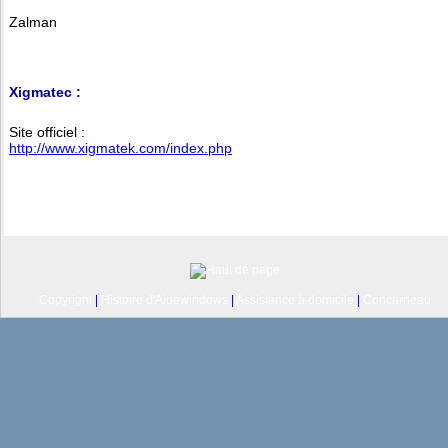
Zalman
Xigmatec :
Site officiel :
http://www.xigmatek.com/index.php
Copyright
|
Histoire d'Aidewindows
|
Assistance à domicile
|
Concarneau