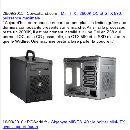
28/09/2011 : Cowcotland.com -
Mini ITX : 2600K OC et GTX 590,
puissance maximale
" Aujourd'hui, on repousse encore un peu plus les limites grâce aux
derniers composants présents sur le marché. Ainsi, si le processeur
reste un 2600K, il est maintenant installé sur une CM en Z68 qui
permet l'OC, et la CG passe, elle, en GTX 590 et le SSD n'est autre
que le Wildfire. Une machine prête à faire parler la poudre..."
16/09/2010 : PCWorld.fr -
Gigabyte MIB T3140 : le boîtier Mini-ITX
avec support écran