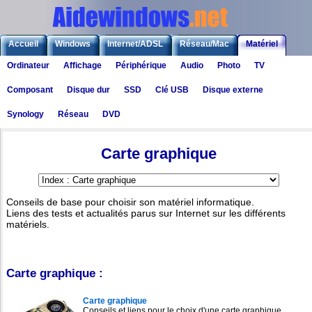
Accueil
Windows
Internet/ADSL
Réseau/Mac
Matériel
Ordinateur
Affichage
Périphérique
Audio
Photo
TV
Logiciels
Liens
Jeux
Composant
Disque dur
SSD
Clé USB
Disque externe
Synology
Réseau
DVD
Matériel
>
Carte graphique
Carte graphique
Conseils de base pour choisir son matériel informatique.
Liens des tests et actualités parus sur Internet sur les différents
matériels.
Carte graphique :
Carte graphique
Conseils et liens pour le choix d'une carte graphique