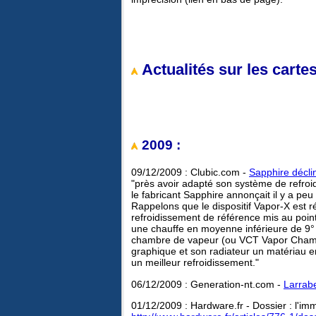
Actualités sur les carte
2009 :
09/12/2009 : Clubic.com -
Sapphire décli
"près avoir adapté son système de refr
le fabricant Sapphire annonçait il y a p
Rappelons que le dispositif Vapor-X est r
refroidissement de référence mis au poin
une chauffe en moyenne inférieure de 9° 
chambre de vapeur (ou VCT Vapor Chamber 
graphique et son radiateur un matériau en
un meilleur refroidissement."
06/12/2009 : Generation-nt.com -
Larrab
01/12/2009 : Hardware.fr - Dossier : l'im