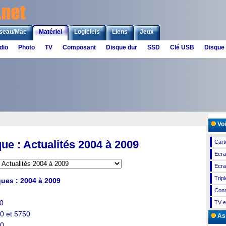
seau/Mac
Matériel
Logiciels
Liens
Jeux
dio
Photo
TV
Composant
Disque dur
SSD
Clé USB
Disque
Voi
ue : Actualités 2004 à 2009
Cart
Ecra
Ecra
Trip
ques : 2004 à 2009
Conn
0
TV e
0 et 5750
As
50