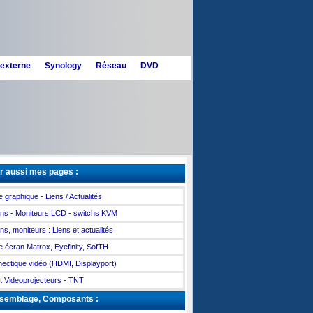
 externe
Synology
Réseau
DVD
r aussi mes pages :
e graphique - Liens / Actualités
ns - Moniteurs LCD - switchs KVM
ns, moniteurs : Liens et actualités
le écran Matrox, Eyefinity, SofTH
ectique vidéo (HDMI, Displayport)
t Videoprojecteurs - TNT
semblage, Composants :