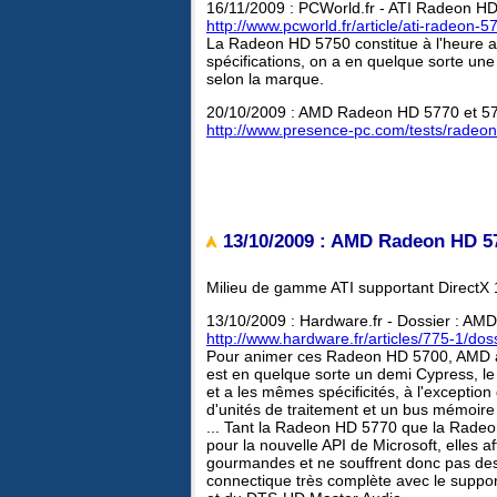
16/11/2009 : PCWorld.fr - ATI Radeon HD
http://www.pcworld.fr/article/ati-radeon
La Radeon HD 5750 constitue à l'heure a
spécifications, on a en quelque sorte un
selon la marque.
20/10/2009 : AMD Radeon HD 5770 et 57
http://www.presence-pc.com/tests/radeo
13/10/2009 : AMD Radeon HD 57
Milieu de gamme ATI supportant DirectX 
13/10/2009 : Hardware.fr - Dossier : A
http://www.hardware.fr/articles/775-1/d
Pour animer ces Radeon HD 5700, AMD a 
est en quelque sorte un demi Cypress, l
et a les mêmes spécificités, à l'exceptio
d'unités de traitement et un bus mémoire 
... Tant la Radeon HD 5770 que la Radeon
pour la nouvelle API de Microsoft, elles 
gourmandes et ne souffrent donc pas des
connectique très complète avec le support