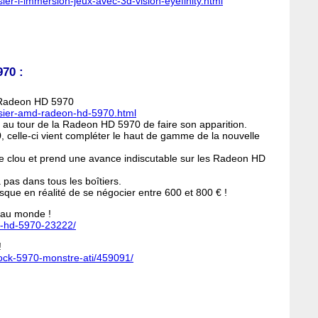
sier-l-immersion-jeux-avec-3d-vision-eyefinity.html
70 :
D Radeon HD 5970
ossier-amd-radeon-hd-5970.html
 au tour de la Radeon HD 5970 de faire son apparition.
celle-ci vient compléter le haut de gamme de la nouvelle
 clou et prend une avance indiscutable sur les Radeon HD
ra pas dans tous les boîtiers.
ue en réalité de se négocier entre 600 et 800 € !
 au monde !
n-hd-5970-23222/
!
lock-5970-monstre-ati/459091/