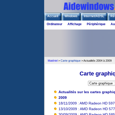
Accueil
Windows
Internet/ADSL
Ré
Ordinateur
Affichage
Périphérique
Au
Matériel
>
Carte graphique
> Actualités 2004 à 2009
Carte graphiq
Actualités sur les cartes graphi
2009
18/11/2009 : AMD Radeon HD 597
13/10/2009 : AMD Radeon HD 577
30/09/2009 : AMD Radeon HD 58