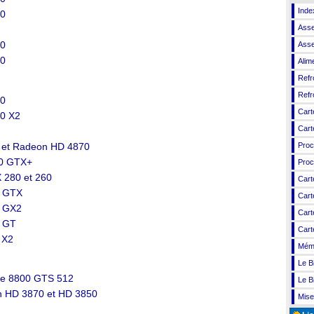
Inde
70
Asse
70
Asse
90
Alim
Refr
Refr
30
Cart
0 X2
Cart
0 et Radeon HD 4870
Proc
00 GTX+
Proc
 280 et 260
Cart
0 GTX
Cart
0 GX2
Cart
0 GT
Cart
 X2
Mém
Le B
ce 8800 GTS 512
Le B
n HD 3870 et HD 3850
Mise