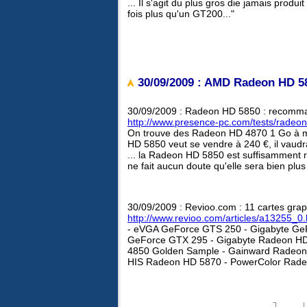
... Il s'agit du plus gros die jamais produi
fois plus qu'un GT200..."
30/09/2009 : AMD Radeon HD 58
30/09/2009 : Radeon HD 5850 : recomma
http://www.presence-pc.com/tests/radeo
On trouve des Radeon HD 4870 1 Go à mo
HD 5850 veut se vendre à 240 €, il vaudr
... la Radeon HD 5850 est suffisamment rap
ne fait aucun doute qu'elle sera bien pl
30/09/2009 : Revioo.com : 11 cartes gra
http://www.revioo.com/articles/a13255_0.
- eVGA GeForce GTS 250 - Gigabyte Ge
GeForce GTX 295 - Gigabyte Radeon HD
4850 Golden Sample - Gainward Radeon
HIS Radeon HD 5870 - PowerColor Rad