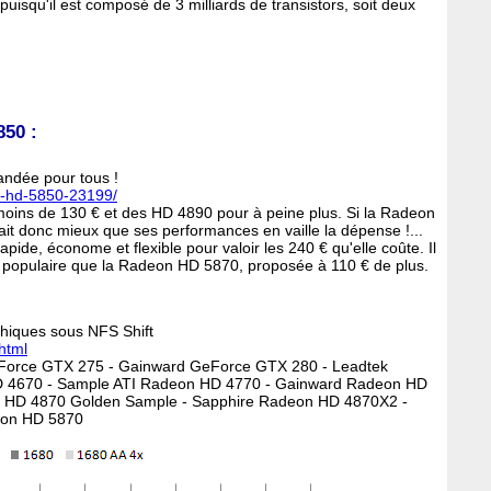
t puisqu'il est composé de 3 milliards de transistors, soit deux
50 :
ndée pour tous !
n-hd-5850-23199/
ins de 130 € et des HD 4890 pour à peine plus. Si la Radeon
ait donc mieux que ses performances en vaille la dépense !...
ide, économe et flexible pour valoir les 240 € qu'elle coûte. Il
us populaire que la Radeon HD 5870, proposée à 110 € de plus.
phiques sous NFS Shift
html
Force GTX 275 - Gainward GeForce GTX 280 - Leadtek
 4670 - Sample ATI Radeon HD 4770 - Gainward Radeon HD
 HD 4870 Golden Sample - Sapphire Radeon HD 4870X2 -
eon HD 5870