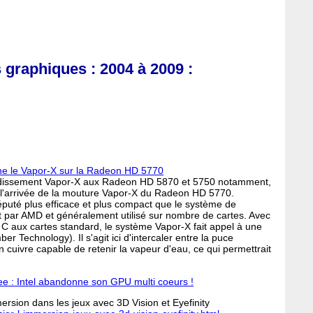
s graphiques : 2004 à 2009 :
ne le Vapor-X sur la Radeon HD 5770
oidissement Vapor-X aux Radeon HD 5870 et 5750 notamment,
eu l'arrivée de la mouture Vapor-X du Radeon HD 5770.
éputé plus efficace et plus compact que le système de
t par AMD et généralement utilisé sur nombre de cartes. Avec
C aux cartes standard, le système Vapor-X fait appel à une
Technology). Il s'agit ici d'intercaler entre la puce
 cuivre capable de retenir la vapeur d'eau, ce qui permettrait
ee : Intel abandonne son GPU multi coeurs !
mersion dans les jeux avec 3D Vision et Eyefinity