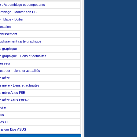
x : Assemblage et composants
mblage - Monter son PC
mblage - Boitier
entation
oidissement
oidissement carte graphique
e graphique
e graphique - Liens et actualités
esseur
esseur - Liens et actualités
e mère
e mère - Liens et actualités
e mère Asus P5B
e mère Asus P8P67
oire
ios
ios UEFI
 à jour Bios ASUS