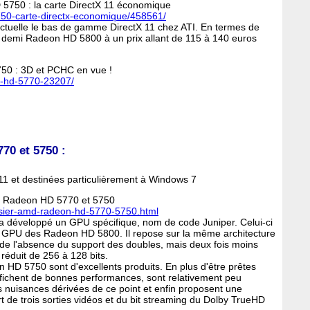
 5750 : la carte DirectX 11 économique
-5750-carte-directx-economique/458561/
ctuelle le bas de gamme DirectX 11 chez ATI. En termes de
e demi Radeon HD 5800 à un prix allant de 115 à 140 euros
50 : 3D et PCHC en vue !
n-hd-5770-23207/
70 et 5750 :
11 et destinées particulièrement à Windows 7
MD Radeon HD 5770 et 5750
ossier-amd-radeon-hd-5770-5750.html
développé un GPU spécifique, nom de code Juniper. Celui-ci
e GPU des Radeon HD 5800. Il repose sur la même architecture
n de l'absence du support des doubles, mais deux fois moins
réduit de 256 à 128 bits.
 HD 5750 sont d'excellents produits. En plus d'être prêtes
affichent de bonnes performances, sont relativement peu
 nuisances dérivées de ce point et enfin proposent une
 de trois sorties vidéos et du bit streaming du Dolby TrueHD