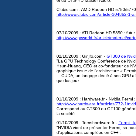
et du DTS-HD Master Audio.
Clubic.com : AMD Radeon HD 5750/5770:
http://www.clubic.com/article-304862-1-
07/10/2009 : ATI Radeon HD 5850 : futur 
http://www.pcworld.fr/article/materiel/ca
02/10/2009 : Ginjfo.com -
GT300 de Nvidi
"La GPU Technology Conférence de Nvidia
Hsun-Huang, CEO et co-fondateur de NVID
graphique issue de l'architecture « Fermi
... CUDA, un langage dédié à ses GPU afi
que les jeux
01/10/2009 : Hardware.fr - Nvidia Fermi 
http://www.hardware.fr/articles/772-1/nvi
Correspond au GT300 ou GF100 généralem
la société.
01/10/2009 : Tomshardware.fr -
Fermi : l
"NVIDIA vient de présenter Fermi, sa nou
d'applications compilées en C++..