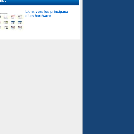
ns :
Liens vers les principaux
sites hardware