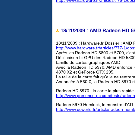
http://www.hardware.fr/articles/776-1/dos
18/11/2009 : AMD Radeon HD 59
18/11/2009 : Hardware.fr Dossier : AM
http://www.hardware.fr/articles/777-1/d
Après les Radeon HD 5800 et 5700, c'est
Déclinaison bi-GPU des Radeon HD 5800, 
famille de cartes graphiques AMD
Avec la Radeon HD 5970, AMD enfonce le
4870 X2 et GeForce GTX 295.
La taille de la carte fait qu'elle ne rentre
Annoncée à 560 €, la Radeon HD 5970 risq
Radeon HD 5970 : la carte la plus rapide
http://www.presence-pc.com/tests/radeo
Radeon 5970 Hemlock, le monstre d'ATI 
http://www.pcworld.fr/article/radeon-hem