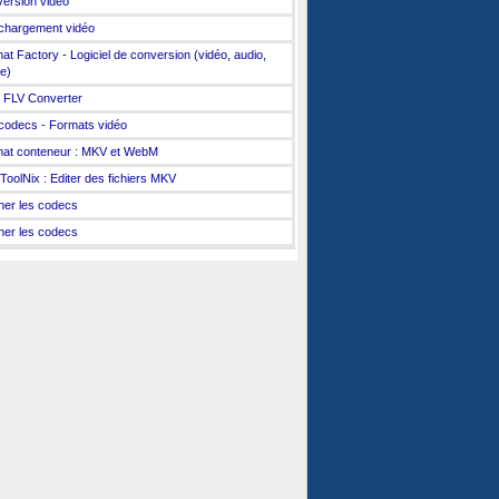
ersion vidéo
chargement vidéo
at Factory - Logiciel de conversion (vidéo, audio,
e)
 FLV Converter
codecs - Formats vidéo
at conteneur : MKV et WebM
oolNix : Editer des fichiers MKV
cher les codecs
cher les codecs