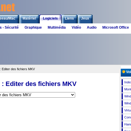
seau/Mac
Matériel
Logiciels
Liens
Jeux
s - Sécurité
Graphique
Multimédia
Vidéo
Audio
Microsoft Office
 Editer des fichiers MKV
Voi
: Editer des fichiers MKV
Index
Mont
Win
Wind
Virt
Con
Han