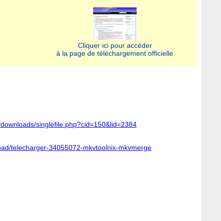
Cliquer ici pour accéder
à la page de téléchargement officielle
ydownloads/singlefile.php?cid=150&lid=2384
oad/telecharger-34055072-mkvtoolnix-mkvmerge