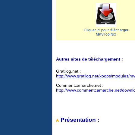
Cliquer ici pour télécharger
MKVToolNix
Autres sites de téléchargement :
Gratilog.net :
http://www.gratilog.net/xoops/modules/m
Commentcamarche.net :
http://www.commentcamarche.net/downl
Présentation :