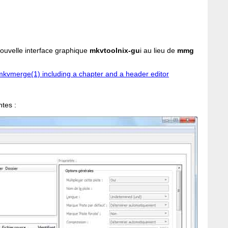
nouvelle interface graphique
mkvtoolnix-gu
i au lieu de
mmg
 mkvmerge(1) including a chapter and a header editor
ntes :