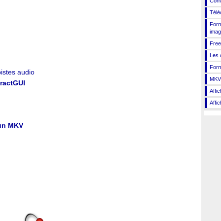
Conv
Télé
Form
imag
Free
Les 
Form
istes audio
MKVT
tractGUI
Affi
Affi
 un MKV