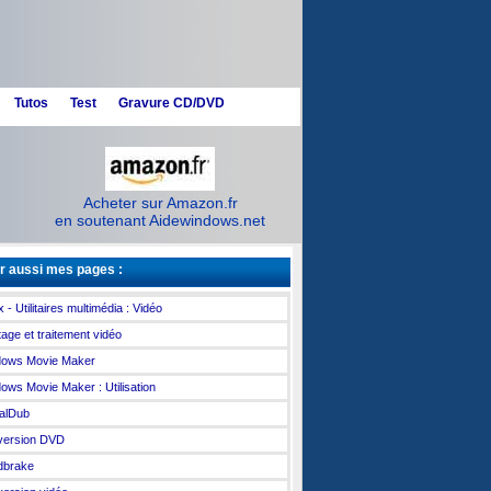
Tutos
Test
Gravure CD/DVD
Acheter sur Amazon.fr
en soutenant Aidewindows.net
r aussi mes pages :
 - Utilitaires multimédia : Vidéo
age et traitement vidéo
dows Movie Maker
ows Movie Maker : Utilisation
ualDub
version DVD
dbrake