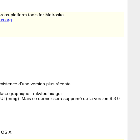
ross-platform tools for Matroska
us.org
l'existence d'une version plus récente.
rface graphique : mkvtoolnix-gui
UI (mmg). Mais ce dernier sera supprimé de la version 8.3.0
c OS X.