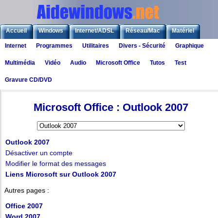
Accueil
Windows
Internet/ADSL
Réseau/Mac
Matériel
Internet
Programmes
Utilitaires
Divers - Sécurité
Graphique
Logiciels
Liens
Jeux
Multimédia
Vidéo
Audio
Microsoft Office
Tutos
Test
Gravure CD/DVD
Logiciels
>
Microsoft Office
> Outlook 2007
Microsoft Office : Outlook 2007
Outlook 2007
Désactiver un compte
Modifier le format des messages
Liens Microsoft sur Outlook 2007
Autres pages :
Office 2007
Word 2007