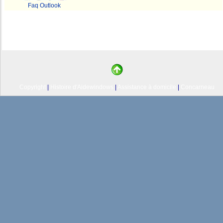
Faq Outlook
Copyright
|
Histoire d'Aidewindows
|
Assistance à domicile
|
Concarneau