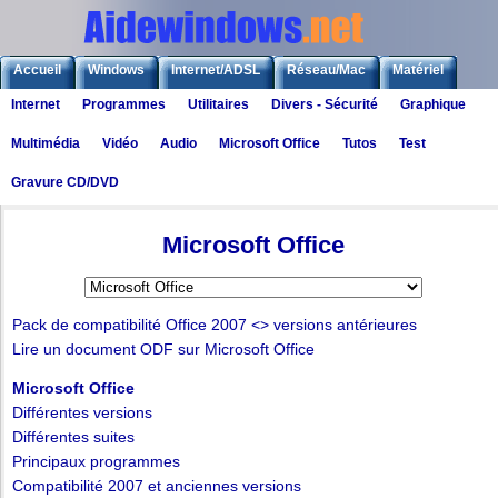
Accueil
Windows
Internet/ADSL
Réseau/Mac
Matériel
Internet
Programmes
Utilitaires
Divers - Sécurité
Graphique
Logiciels
Liens
Jeux
Multimédia
Vidéo
Audio
Microsoft Office
Tutos
Test
Gravure CD/DVD
Logiciels
>
Microsoft Office
Microsoft Office
Pack de compatibilité Office 2007 <> versions antérieures
Lire un document ODF sur Microsoft Office
Microsoft Office
Différentes versions
Différentes suites
Principaux programmes
Compatibilité 2007 et anciennes versions