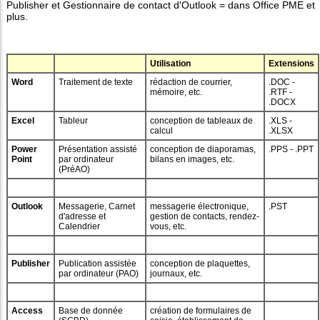
Publisher et Gestionnaire de contact d'Outlook = dans Office PME et
plus.
Utilisation
Extensions
Word
Traitement de texte
rédaction de courrier,
.DOC -
mémoire, etc.
.RTF -
.DOCX
Excel
Tableur
conception de tableaux de
.XLS -
calcul
.XLSX
Power
Présentation assisté
conception de diaporamas,
.PPS - .PPT
Point
par ordinateur
bilans en images, etc.
(PréAO)
Outlook
Messagerie, Carnet
messagerie électronique,
.PST
d'adresse et
gestion de contacts, rendez-
Calendrier
vous, etc.
Publisher
Publication assistée
conception de plaquettes,
par ordinateur (PAO)
journaux, etc.
Access
Base de donnée
création de formulaires de