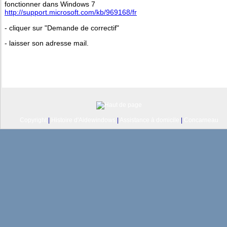
fonctionner dans Windows 7
http://support.microsoft.com/kb/969168/fr
- cliquer sur "Demande de correctif"
- laisser son adresse mail.
Copyright
|
Histoire d'Aidewindows
|
Assistance à domicile
|
Concarneau