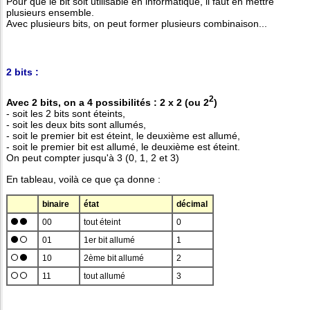
Pour que le bit soit utilisable en informatique, il faut en mettre
plusieurs ensemble.
Avec plusieurs bits, on peut former plusieurs combinaison...
2 bits :
2
Avec 2 bits, on a 4 possibilités : 2 x 2 (ou 2
)
- soit les 2 bits sont éteints,
- soit les deux bits sont allumés,
- soit le premier bit est éteint, le deuxième est allumé,
- soit le premier bit est allumé, le deuxième est éteint.
On peut compter jusqu'à 3 (0, 1, 2 et 3)
En tableau, voilà ce que ça donne :
binaire
état
décimal
00
tout éteint
0
01
1er bit allumé
1
10
2ème bit allumé
2
11
tout allumé
3