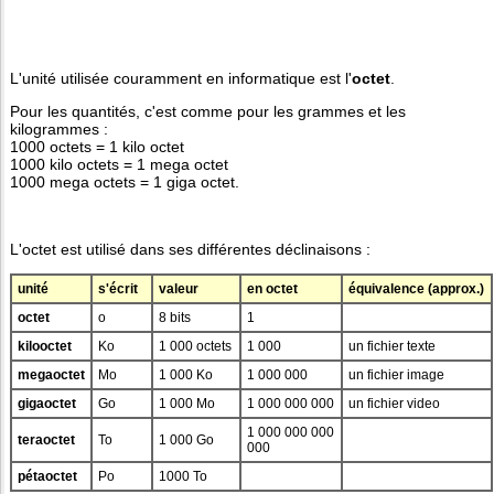
L'unité utilisée couramment en informatique est l'
octet
.
Pour les quantités, c'est comme pour les grammes et les
kilogrammes :
1000 octets = 1 kilo octet
1000 kilo octets = 1 mega octet
1000 mega octets = 1 giga octet.
L'octet est utilisé dans ses différentes déclinaisons :
unité
s'écrit
valeur
en octet
équivalence (approx.)
octet
o
8 bits
1
kilooctet
Ko
1 000 octets
1 000
un fichier texte
megaoctet
Mo
1 000 Ko
1 000 000
un fichier image
gigaoctet
Go
1 000 Mo
1 000 000 000
un fichier video
1 000 000 000
teraoctet
To
1 000 Go
000
pétaoctet
Po
1000 To