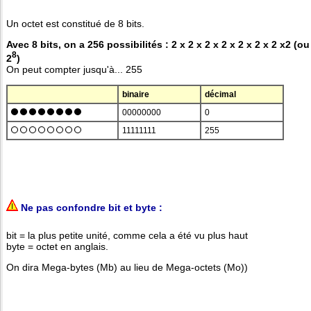
Un octet est constitué de 8 bits.
Avec 8 bits, on a 256 possibilités : 2 x 2 x 2 x 2 x 2 x 2 x 2 x2 (ou
8
2
)
On peut compter jusqu'à... 255
binaire
décimal
00000000
0
11111111
255
Ne pas confondre bit et byte :
bit = la plus petite unité, comme cela a été vu plus haut
byte = octet en anglais.
On dira Mega-bytes (Mb) au lieu de Mega-octets (Mo))