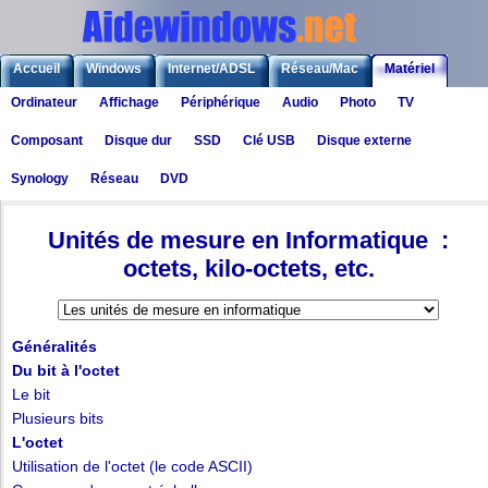
Accueil
Windows
Internet/ADSL
Réseau/Mac
Matériel
Ordinateur
Affichage
Périphérique
Audio
Photo
TV
Logiciels
Liens
Jeux
Composant
Disque dur
SSD
Clé USB
Disque externe
Synology
Réseau
DVD
Matériel
>
Technique
> Unités de mesure : octet, Ko, Mo, Go, etc.
Unités de mesure en Informatique :
octets, kilo-octets, etc.
Généralités
Du bit à l'octet
Le bit
Plusieurs bits
L'octet
Utilisation de l'octet (le code ASCII)