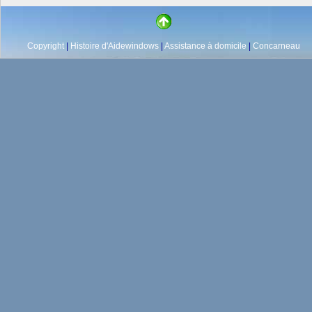
Copyright
|
Histoire d'Aidewindows
|
Assistance à domicile
|
Concarneau