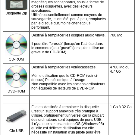
magnétiques sont apparus, sous la forme de
grosses disquettes, avec des lecteurs
spécifiques.
Disquette Zip
Utilisés essentiellement comme moyens de
sauvegarde, ils ont été, peu à peu, remplacés
par le disque dur, moins cher et plus
performant.
Destiné à remplacer les disques audio vinyls.
700 Mo
Il peut être "pressé" (lorsqu'on l'achète dans
le commerce) ou "gravé" (lorsqu'on utilise un
graveur de CD-ROM)
CD-ROM
Destiné à remplacer les vidéocassettes.
4700 Mo ou
4.7 Go
Même utilisation que le CD-ROM (voir ci-
dessus) Plus écomique à l'usage.
Non compatible avec les anciens ordinateurs
non équipés de lecteurs de DVD-ROM.
DVD-ROM
Elle est destinée à remplacer la disquette.
1 Go à 32 Go
C'est un support amovible très pratique à
utiliser, pratiquement universel car la plupart
des ordinateurs sont équipés de ports USB.
Il n'y a que sur les anciens OS (Windows 98)
qu'elle est délicate d'utilisation car elle
Clé USB
nécessite l'installation d'un pilote pour être