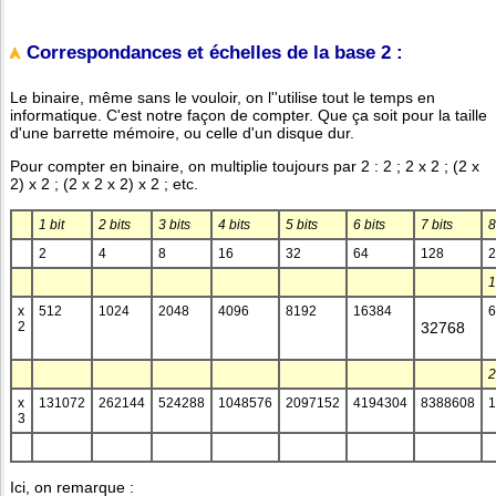
Correspondances et échelles de la base 2 :
Le binaire, même sans le vouloir, on l''utilise tout le temps en
informatique. C'est notre façon de compter. Que ça soit pour la taille
d'une barrette mémoire, ou celle d'un disque dur.
Pour compter en binaire, on multiplie toujours par 2 : 2 ; 2 x 2 ; (2 x
2) x 2 ; (2 x 2 x 2) x 2 ; etc.
1 bit
2 bits
3 bits
4 bits
5 bits
6 bits
7 bits
8
2
4
8
16
32
64
128
2
1
x
512
1024
2048
4096
8192
16384
6
2
32768
2
x
131072
262144
524288
1048576
2097152
4194304
8388608
1
3
Ici, on remarque :