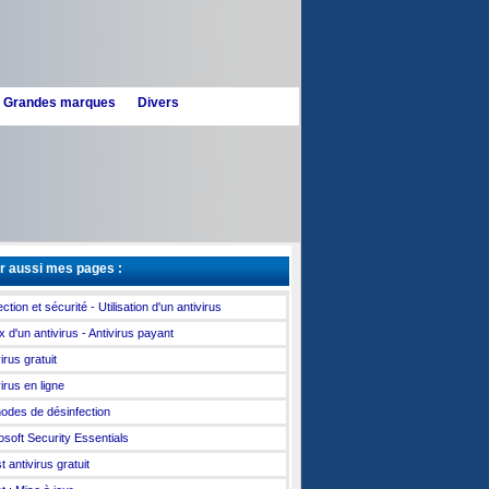
n - Grandes marques
Divers
r aussi mes pages :
ction et sécurité - Utilisation d'un antivirus
x d'un antivirus - Antivirus payant
irus gratuit
irus en ligne
odes de désinfection
osoft Security Essentials
 antivirus gratuit