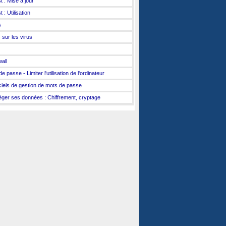
t : Mise à jour
 : Utilisation
s
 sur les virus
wall
e passe - Limiter l'utilisation de l'ordinateur
ciels de gestion de mots de passe
éger ses données : Chiffrement, cryptage