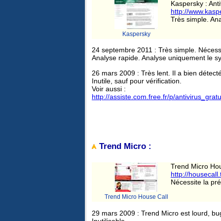
Kaspersky : Anti
http://www.kasp
Très simple. An
Kaspersky
24 septembre 2011 : Très simple. Nécessite
Analyse rapide. Analyse uniquement le s
26 mars 2009 : Très lent. Il a bien détecté 
Inutile, sauf pour vérification.
Voir aussi :
http://assiste.com.free.fr/p/antivirus_gra
Trend Micro :
Trend Micro Hous
http://housecall
Nécessite la pré
Trend Micro House Call
29 mars 2009 : Trend Micro est lourd, bugu
Inutilisable.