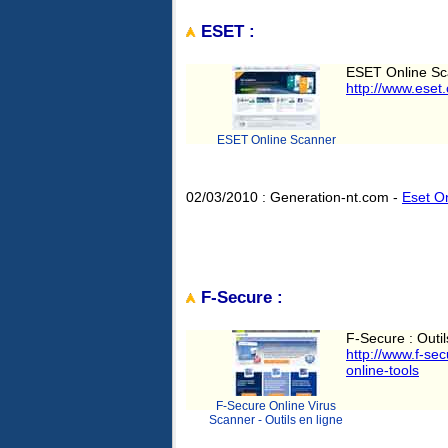
ESET :
ESET Online Sc
http://www.eset
ESET Online Scanner
02/03/2010 : Generation-nt.com -
Eset O
F-Secure :
F-Secure : Outil
http://www.f-sec
online-tools
F-Secure Online Virus
Scanner - Outils en ligne