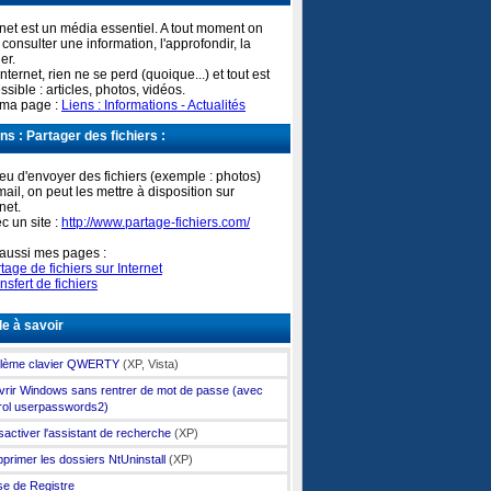
rnet est un média essentiel. A tout moment on
 consulter une information, l'approfondir, la
ier.
Internet, rien ne se perd (quoique...) et tout est
ssible : articles, photos, vidéos.
 ma page :
Liens : Informations - Actualités
ns : Partager des fichiers :
ieu d'envoyer des fichiers (exemple : photos)
mail, on peut les mettre à disposition sur
net.
ec un site :
http://www.partage-fichiers.com/
 aussi mes pages :
tage de fichiers sur Internet
nsfert de fichiers
le à savoir
lème clavier QWERTY
(XP, Vista)
rir Windows sans rentrer de mot de passe (avec
rol userpasswords2)
activer l'assistant de recherche
(XP)
primer les dossiers NtUninstall
(XP)
e de Registre