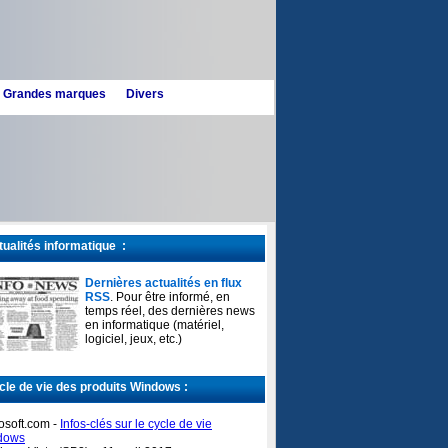
n - Grandes marques
Divers
ualités informatique :
Dernières actualités en flux
RSS
. Pour être informé, en
temps réel, des dernières news
en informatique (matériel,
logiciel, jeux, etc.)
le de vie des produits Windows :
osoft.com -
Infos-clés sur le cycle de vie
dows