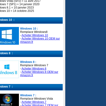
ows Vista (SP2) = 11 avril 2017
ows 7 (SP1) = 14 janvier 2020
ows 8.1 = 10 janvier 2023
ows 10 = 14 octobre 2025
ndows 10 :
Windows 10 :
Remplace Windows8
-
Acheter Windows 10
-
Acheter Windows 10 OEM sur
Amazon.fr
ndows 8 :
Windows 8 :
Remplace Windows 7
-
Acheter Windows 8
-
Acheter Windows 8 OEM sur
Amazon.fr
ndows 7 :
Windows 7 :
Remplace Windows Vista
-
Acheter Windows 7
-
Acheter Windows 7 OEM sur