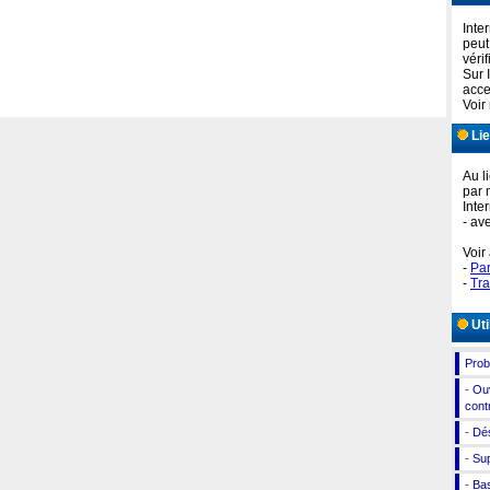
Inte
peut
vérif
Sur 
acce
Voir
Lie
Au l
par 
Inter
- av
Voir
-
Par
-
Tra
Uti
Prob
-
Ouv
cont
-
Dés
-
Sup
-
Bas