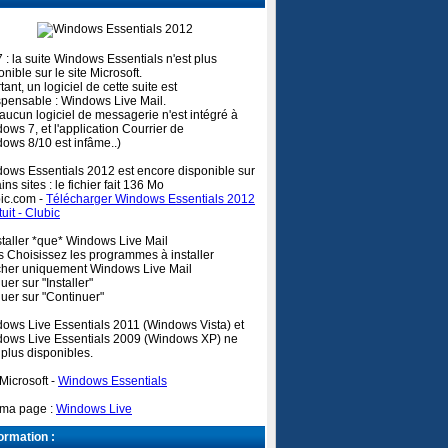
 : la suite Windows Essentials n'est plus
onible sur le site Microsoft.
tant, un logiciel de cette suite est
spensable : Windows Live Mail.
 aucun logiciel de messagerie n'est intégré à
ows 7, et l'application Courrier de
ows 8/10 est infâme..)
ows Essentials 2012 est encore disponible sur
ins sites : le fichier fait 136 Mo
ic.com -
Télécharger Windows Essentials 2012
tuit - Clubic
staller *que* Windows Live Mail
 Choisissez les programmes à installer
cher uniquement Windows Live Mail
quer sur "Installer"
iquer sur "Continuer"
ows Live Essentials 2011 (Windows Vista) et
ows Live Essentials 2009 (Windows XP) ne
 plus disponibles.
 Microsoft -
Windows Essentials
 ma page :
Windows Live
ormation :