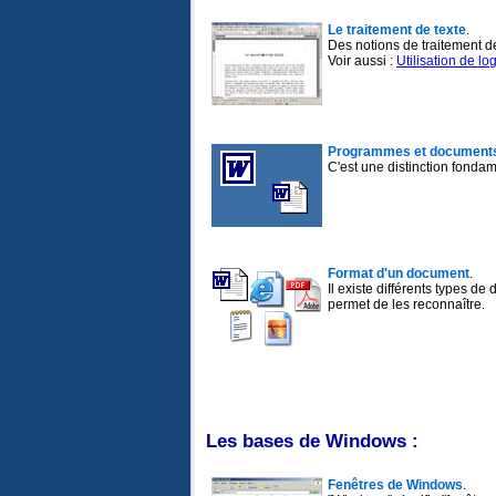
Le traitement de texte
.
Des notions de traitement de 
Voir aussi :
Utilisation de log
Programmes et document
C'est une distinction fondam
Format d'un document
.
Il existe différents types de
permet de les reconnaître.
Les bases de Windows :
Fenêtres de Windows
.