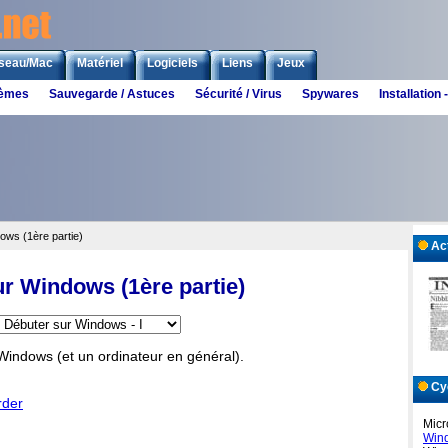
seau/Mac
Matériel
Logiciels
Liens
Jeux
lèmes
Sauvegarde / Astuces
Sécurité / Virus
Spywares
Installatio
ows (1ère partie)
Act
r Windows (1ère partie)
Windows (et un ordinateur en général).
Cyc
rder
Micr
Win