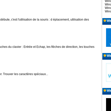
Wind
Wind
Wind
Wind
ébute, c'est l'utilisation de la souris : d éplacement, utilisation des
Wi
uches du clavier : Entrée et Echap, les flèches de direction, les touches
Wi
er. Trouver les caractères spéciaux...
Wi