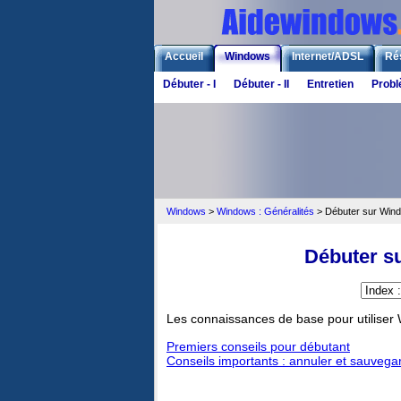
Accueil
Windows
Internet/ADSL
Ré
Débuter - I
Débuter - II
Entretien
Prob
Windows
>
Windows : Généralités
>
Débuter sur Wind
Débuter su
Les connaissances de base pour utiliser 
Premiers conseils pour débutant
Conseils importants : annuler et sauvega