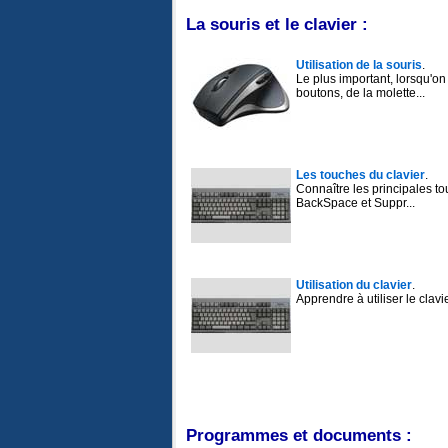
La souris et le clavier :
Utilisation de la souris
.
Le plus important, lorsqu'on d
boutons, de la molette...
Les touches du clavier
.
Connaître les principales to
BackSpace et Suppr...
Utilisation du clavier
.
Apprendre à utiliser le clavi
Programmes et documents :