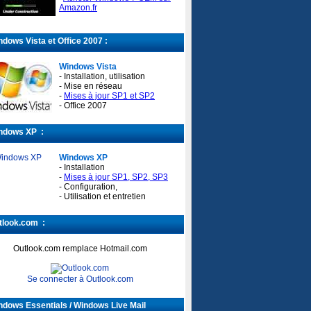
Amazon.fr
dows Vista et Office 2007 :
Windows Vista
- Installation, utilisation
- Mise en réseau
-
Mises à jour SP1 et SP2
- Office 2007
ndows XP :
Windows XP
- Installation
-
Mises à jour SP1, SP2, SP3
- Configuration,
- Utilisation et entretien
look.com :
Outlook.com remplace Hotmail.com
Se connecter à Outlook.com
dows Essentials / Windows Live Mail