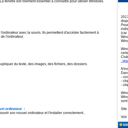
 La fenêtre est l'élément essentiel à connaître pour utiliser Windows.
2017
disp
Pour
indi
 l'ordinateur avec la souris. Ils permettent d'accéder facilement à
(car
e l'ordinateur.
Wind
Wind
Wind
certa
Club
: gra
upliquer du texte, des images, des fichiers, des dossiers.
N'in
Dans
- co
- cli
- cl
Wind
Wind
sont
uvel ordinateur :
Site
vrir son nouvel ordinateur et l'installer correctement..
Voir
Inf