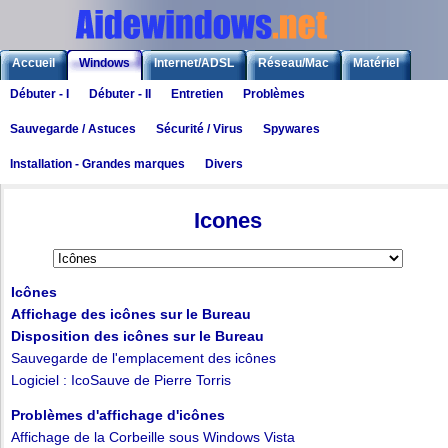
Accueil
Windows
Internet/ADSL
Réseau/Mac
Matériel
Débuter - I
Débuter - II
Entretien
Problèmes
Logiciels
Liens
Jeux
Sauvegarde / Astuces
Sécurité / Virus
Spywares
Installation - Grandes marques
Divers
Windows
>
Windows : Généralités
>
Sauvegarde / Astuces
> Les icones
Icones
Icônes
Affichage des icônes sur le Bureau
Disposition des icônes sur le Bureau
Sauvegarde de l'emplacement des icônes
Logiciel : IcoSauve de Pierre Torris
Problèmes d'affichage d'icônes
Affichage de la Corbeille sous Windows Vista