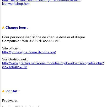
iconworkshop.html
Change Icon :
Pour personnaliser l'icône de chaque dossier et disque.
Compatible : Win 95/98/NT4/2000/ME
Site officiel :
http://pmdevigne.home.dyndns.org/
Sur Gratilog.net :
http://www.gratilog.net/xoops/modules/mydownloads/singlefile.php?
cid=130&lid=528
IconArt :
Freeware.