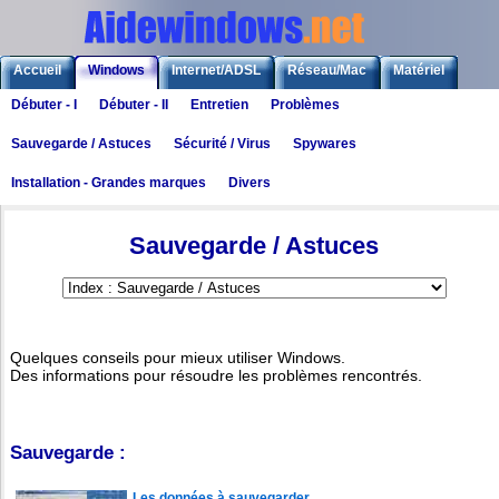
Accueil
Windows
Internet/ADSL
Réseau/Mac
Matériel
Débuter - I
Débuter - II
Entretien
Problèmes
Logiciels
Liens
Jeux
Sauvegarde / Astuces
Sécurité / Virus
Spywares
Installation - Grandes marques
Divers
Windows
>
Windows : Généralités
>
Sauvegarde / Astuces
Sauvegarde / Astuces
Quelques conseils pour mieux utiliser Windows.
Des informations pour résoudre les problèmes rencontrés.
Sauvegarde :
Les données à sauvegarder