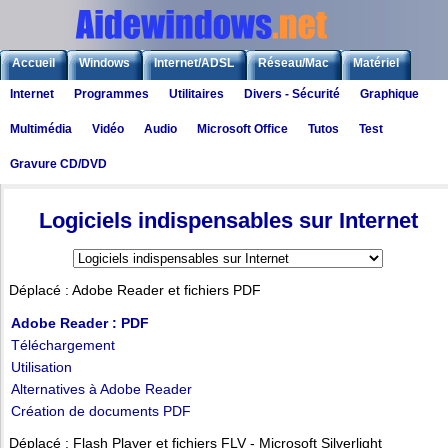
Accueil
Windows
Internet/ADSL
Réseau/Mac
Matériel
Internet
Programmes
Utilitaires
Divers - Sécurité
Graphique
Logiciels
Liens
Jeux
Multimédia
Vidéo
Audio
Microsoft Office
Tutos
Test
Gravure CD/DVD
Logiciels
>
Logiciels indispensables sur Internet
Logiciels indispensables sur Internet
Déplacé : Adobe Reader et fichiers PDF
Adobe Reader : PDF
Téléchargement
Utilisation
Alternatives à Adobe Reader
Création de documents PDF
Déplacé : Flash Player et fichiers FLV - Microsoft Silverlight