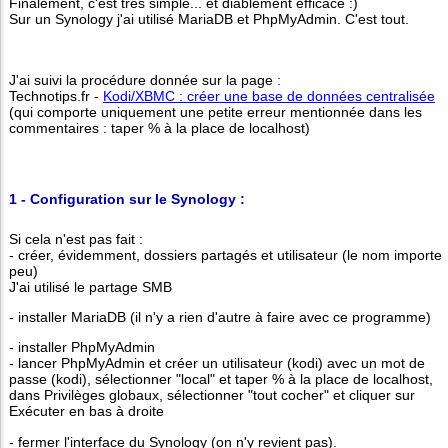
Finalement, c'est très simple... et diablement efficace :)
Sur un Synology j'ai utilisé MariaDB et PhpMyAdmin. C'est tout.
J'ai suivi la procédure donnée sur la page :
Technotips.fr -
Kodi/XBMC : créer une base de données centralisée
(qui comporte uniquement une petite erreur mentionnée dans les
commentaires : taper % à la place de localhost)
1 - Configuration sur le Synology :
Si cela n'est pas fait :
- créer, évidemment, dossiers partagés et utilisateur (le nom importe
peu)
J'ai utilisé le partage SMB
- installer MariaDB (il n'y a rien d'autre à faire avec ce programme)
- installer PhpMyAdmin
- lancer PhpMyAdmin et créer un utilisateur (kodi) avec un mot de
passe (kodi), sélectionner "local" et taper % à la place de localhost,
dans Privilèges globaux, sélectionner "tout cocher" et cliquer sur
Exécuter en bas à droite
- fermer l'interface du Synology (on n'y revient pas).