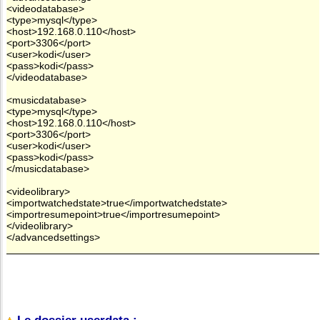
<videodatabase>
<type>mysql</type>
<host>192.168.0.110</host>
<port>3306</port>
<user>kodi</user>
<pass>kodi</pass>
</videodatabase>
<musicdatabase>
<type>mysql</type>
<host>192.168.0.110</host>
<port>3306</port>
<user>kodi</user>
<pass>kodi</pass>
</musicdatabase>
<videolibrary>
<importwatchedstate>true</importwatchedstate>
<importresumepoint>true</importresumepoint>
</videolibrary>
</advancedsettings>