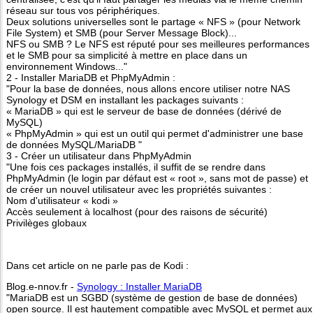
réseau sur tous vos périphériques.
Deux solutions universelles sont le partage « NFS » (pour Network
File System) et SMB (pour Server Message Block)...
NFS ou SMB ? Le NFS est réputé pour ses meilleures performances
et le SMB pour sa simplicité à mettre en place dans un
environnement Windows..."
2 - Installer MariaDB et PhpMyAdmin :
"Pour la base de données, nous allons encore utiliser notre NAS
Synology et DSM en installant les packages suivants :
« MariaDB » qui est le serveur de base de données (dérivé de
MySQL)
« PhpMyAdmin » qui est un outil qui permet d'administrer une base
de données MySQL/MariaDB "
3 - Créer un utilisateur dans PhpMyAdmin
"Une fois ces packages installés, il suffit de se rendre dans
PhpMyAdmin (le login par défaut est « root », sans mot de passe) et
de créer un nouvel utilisateur avec les propriétés suivantes :
Nom d'utilisateur « kodi »
Accès seulement à localhost (pour des raisons de sécurité)
Privilèges globaux
Dans cet article on ne parle pas de Kodi :
Blog.e-nnov.fr -
Synology : Installer MariaDB
"MariaDB est un SGBD (système de gestion de base de données)
open source. Il est hautement compatible avec MySQL et permet aux