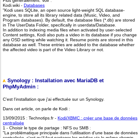
Plus généralement. Voir :
Kodi.wiki -
Databases
"Kodi uses SQLite, an open source light-weight SQL database-
engine, to store all its library related data (Music, Video, and
Program databases). By default, the database files (*.db) are stored
in The UserData Folder, specifically in userdata/Database.
In addition to indexing media files when activated by user-selected
Content settings, Kodi also puts a video in its database if you change
any OSD setting while watching it. Resume points are stored in this
database as well. These entries are added to the database whether
the affected video is part of the Video Library or not.
Synology : Installation avec MariaDB et
PhpMyAdmin :
C'est l'installation que j'ai effectuée sur un Synology.
Dans cet article, on parle de Kodi :
13/09/2015 : Technotips.fr -
Kodi/XBMC : créer une base de données
centralisée
1 - Choisir le type de partage : NFS ou SMB :
"La problématique principale dans l'utilisation d'une base de données
centralisée, c'est qu'il faut partager les médias via le même chemin