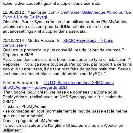
fichier advancedsettings.xml à copier dans userdata.
12/06/2012 : Nas-forum.com -
Centraliser Bibliothèque Xbmc Sur Le
Syno à L'aide De Mysql
Obsolète. Sur le Syno, création d'un utilisateur dans PhpMyAdmin,
création d'un utilisteur pour la BDDm création d'un fichier
advancesettings.xml à copier dans userdata.
23/10/2014 : Media-Passion.fr -
XBMC + synology --> base
centralisée ?
Quel est le protocole le plus conseillé lors de l'ajout de sources ?
Réponse = SMB
Avez-vous des conseils, des bons plans pour ce type d'installation ?
Réponse = Non, ça roule tout seul. Par contre, par rapport à certains
tuto que tu trouveras, il ne faut plus faire de pathsubstitution. Seules
les bases Videos et Music sont déportées sur MySQL."
Forum.Hardware.fr - [
TUTO] Base de données XBMC sous
phpMyAdmin ~~ Sauvegarde BDD
"Petit tutoriel pour créer une base de données via Xbne sous
PhpMyAdmin, réalisé avec un NAS Synology pour l'utilisation de
XBMC"
- Installer PhpMyAdmin
- se connecter en root (normalement le mot de passe est le même
que celui pour admin).
Dans la page de phpMyAdmin :
- créer un utilisateur via l'onglet « Utilisateurs » puis « Ajouter un
utilisateur »