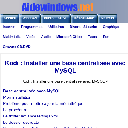
Accueil
Windows
Internet/ADSL
Réseau/Mac
Matériel
Internet
Programmes
Utilitaires
Divers - Sécurité
Graphique
Logiciels
Liens
Jeux
Multimédia
Vidéo
Audio
Microsoft Office
Tutos
Test
Gravure CD/DVD
Logiciels
>
Logiciels Multimédia
> Kodi : Installer une base centralisée avec MySQL
Kodi : Installer une base centralisée avec
MySQL
Base centralisée avec MySQL
Mon installation
Problème pour mettre à jour la médiathèque
La procédure
Le fichier advancesettings.xml
Le dossier userdata