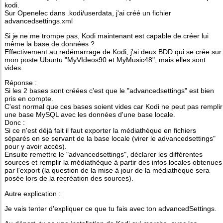
kodi.
Sur Openelec dans .kodi/userdata, j'ai créé un fichier
advancedsettings.xml
Si je ne me trompe pas, Kodi maintenant est capable de créer lui
même la base de données ?
Effectivement au redémarrage de Kodi, j'ai deux BDD qui se crée sur
mon poste Ubuntu "MyVIdeos90 et MyMusic48", mais elles sont
vides.
Réponse :
Si les 2 bases sont créées c'est que le "advancedsettings" est bien
pris en compte.
C'est normal que ces bases soient vides car Kodi ne peut pas remplir
une base MySQL avec les données d'une base locale.
Donc :
Si ce n'est déjà fait il faut exporter la médiathèque en fichiers
séparés en se servant de la base locale (virer le advancedsettings"
pour y avoir accès).
Ensuite remettre le "advancedsettings", déclarer les différentes
sources et remplir la médiathèque à partir des infos locales obtenues
par l'export (la question de la mise à jour de la médiathèque sera
posée lors de la recréation des sources).
Autre explication :
Je vais tenter d'expliquer ce que tu fais avec ton advancedSettings.