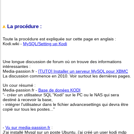
La procédure :
Toute la procédure est expliquée sur cette page en anglais :
Kodi.wiki -
MySQL/Setting up Kodi
Une longue discussion de forum où on trouve des informations
intéressantes :
Media-passion.fr -
[TUTO] Installer un serveur MySQL pour XBMC
La discussion commence en 2010. Voir surtout les dernières pages.
Un cour résumé :
Media-passion.fr -
Base de donées KODI
"- créer un utilisateur SQL "Kodi" sur le PC ou le NAS qui sera
destiné à recevoir la base,
- intégrer l'utilisateur dans le fichier advancesettings qui devra être
copié sur tous les postes..."
-
Vu sur media-passion.fr
:
J'ai installé Mysql sur un poste Ubuntu, j'ai créé un user kodi mdp