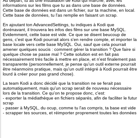
Au départ, tu as une installation de Kodi qui marche, avec les
informations sur les films que tu as dans une base de données.
Cette base de données est dans un fichier, sur ta machine, en local.
Cette base de données, tu l'as remplie en faisant un scrap.
En ajoutant ton AdvancedSettings, tu indiques à Kodi que
dorénavant, il trouvera les infos des films sur une base MySQL.
Evidemment, cette base est vide. Ce que se disent beucoup de
gens, c'est que Kodi pourrait alors s'en rendre compte, et importer la
base locale vers cette base MySQL. Oui, sauf que cela pourrait
amener quelques soucis : comment gérer la transition ? Que faire si
quelque chose se passe mal ? Cette solution est en fait pas
nécessairement très facile à mettre en place, et n'est finalement pas
transparente (personnellement, je pense qu'un outil externe pourrait
être néanmoins pratique, mais qu'un outil intégré à Kodi pourrait être
lourd à créer pour pas grand chose).
La team Kodi a donc décidé que la transition ne se ferait pas
automatiquement, mais qu'un scrap serait de nouveau nécessaire
lors de la transition. Ce qu'on te propose donc, c'est:
- exporter la médiathèque en fichiers séparés, afin de faciliter le futur
scrap
- passer à MySQL, du ocup, comme tu l'as compris, ta base est vide
- scrapper tes sources, et réimporter proprement toutes les données