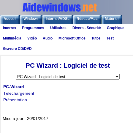
Accueil
Windows
Internet/ADSL
Réseau/Mac
Matériel
Internet
Programmes
Utilitaires
Divers - Sécurité
Graphique
Logiciels
Liens
Jeux
Multimédia
Vidéo
Audio
Microsoft Office
Tutos
Test
Gravure CD/DVD
Logiciels
>
Technique
> PC-Wizard : Logiciel de test
PC Wizard : Logiciel de test
PC-Wizard
Téléchargement
Présentation
Mise à jour : 20/01/2017