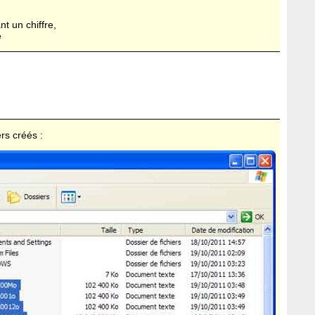
ant un chiffre,
e
ers créés :