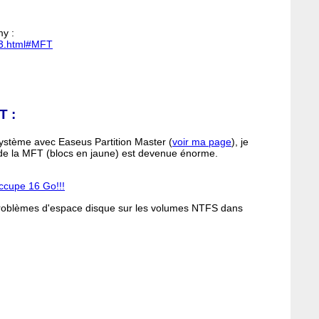
my :
oot3.html#MFT
T :
ystème avec Easeus Partition Master (
voir ma page
), je
 de la MFT (blocs en jaune) est devenue énorme.
ccupe 16 Go!!!
s problèmes d'espace disque sur les volumes NTFS dans