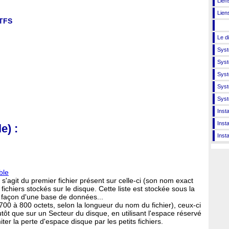
Lien
Liens
NTFS
Le d
Syst
Syst
Syst
Syst
Syst
Insta
Insta
e) :
Insta
ble
l s'agit du premier fichier présent sur celle-ci (son nom exact
s fichiers stockés sur le disque. Cette liste est stockée sous la
a façon d'une base de données...
e (700 à 800 octets, selon la longueur du nom du fichier), ceux-ci
ôt que sur un Secteur du disque, en utilisant l'espace réservé
iter la perte d'espace disque par les petits fichiers.