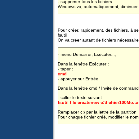
- supprimer tous les fichiers.
Windows va, automatiquement, diminuer l
Pour créer, rapidement, des fichiers, à se
fsutil
On va créer autant de fichiers nécessaires
- menu Démarrer, Exécuter...,
Dans la fenêtre Exécuter :
- taper :
cmd
- appuyer sur Entrée
Dans la fenêtre cmd / Invite de comman
- coller le texte suivant :
fsutil file createnew c:\fichier100Mo.t
Remplacer c:\ par la lettre de la partition
Pour chaque fichier créé, modifier le nom : 