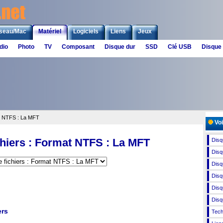
seau/Mac
Matériel
Logiciels
Liens
Jeux
dio
Photo
TV
Composant
Disque dur
SSD
Clé USB
Disque
t NTFS : La MFT
Voi
hiers : Format NTFS : La MFT
Disq
Disq
Disq
Disq
Disq
Disq
ers
Tech