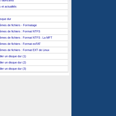
s fabricants
 et actualités
isque dur
èmes de fichiers - Formatage
èmes de fichiers : Format NTFS
èmes de fichiers : Format NTFS : La MFT
èmes de fichiers : Format exFAT
èmes de fichiers : Format EXT de Linux
ller un disque dur (1)
ller un disque dur (2)
ller un disque dur (3)