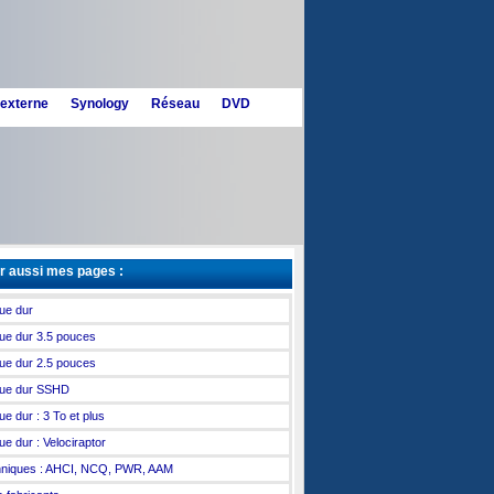
 externe
Synology
Réseau
DVD
r aussi mes pages :
ue dur
ue dur 3.5 pouces
ue dur 2.5 pouces
ue dur SSHD
ue dur : 3 To et plus
ue dur : Velociraptor
niques : AHCI, NCQ, PWR, AAM