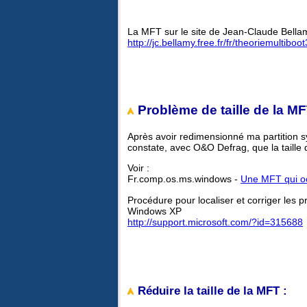
La MFT sur le site de Jean-Claude Bella
http://jc.bellamy.free.fr/fr/theoriemultib
Problème de taille de la MF
Après avoir redimensionné ma partition s
constate, avec O&O Defrag, que la taille
Voir :
Fr.comp.os.ms.windows -
Une MFT qui o
Procédure pour localiser et corriger le
Windows XP
http://support.microsoft.com/?id=315688
Réduire la taille de la MFT :