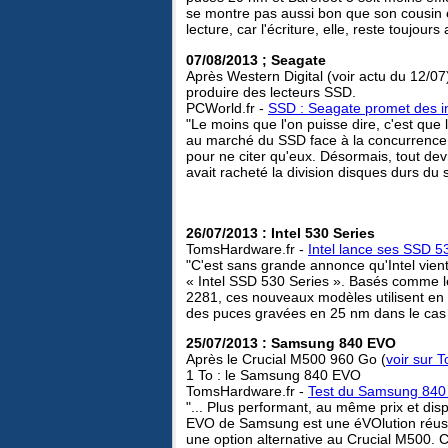
se montre pas aussi bon que son cousin e
lecture, car l'écriture, elle, reste toujours
07/08/2013 ; Seagate
Après Western Digital (voir actu du 12/07
produire des lecteurs SSD.
PCWorld.fr -
SSD : Seagate promet des i
"Le moins que l'on puisse dire, c'est que
au marché du SSD face à la concurrence 
pour ne citer qu'eux. Désormais, tout devr
avait racheté la division disques durs d
26/07/2013 : Intel 530 Series
TomsHardware.fr -
Intel lance ses SSD 5
"C'est sans grande annonce qu'Intel vien
« Intel SSD 530 Series ». Basés comme l
2281, ces nouveaux modèles utilisent e
des puces gravées en 25 nm dans le cas 
25/07/2013 : Samsung 840 EVO
Après le Crucial M500 960 Go (
voir sur
1 To : le Samsung 840 EVO
TomsHardware.fr -
Test du Samsung 840 E
"... Plus performant, au même prix et di
EVO de Samsung est une éVOlution réuss
une option alternative au Crucial M500. C