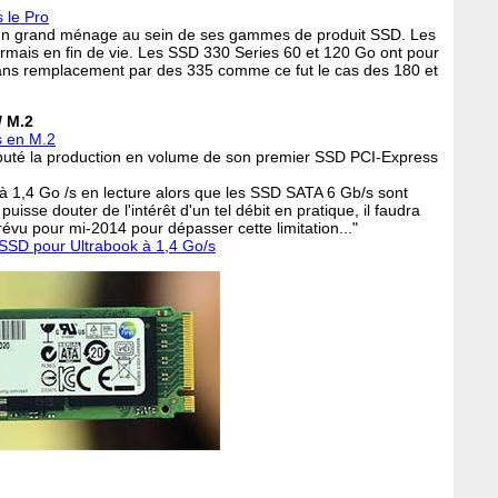
s le Pro
 un grand ménage au sein de ses gammes de produit SSD. Les
rmais en fin de vie. Les SSD 330 Series 60 et 120 Go ont pour
 sans remplacement par des 335 comme ce fut le cas des 180 et
/ M.2
s en M.2
ébuté la production en volume de son premier SSD PCI-Express
'à 1,4 Go /s en lecture alors que les SSD SATA 6 Gb/s sont
puisse douter de l'intérêt d'un tel débit en pratique, il faudra
évu pour mi-2014 pour dépasser cette limitation..."
SD pour Ultrabook à 1,4 Go/s