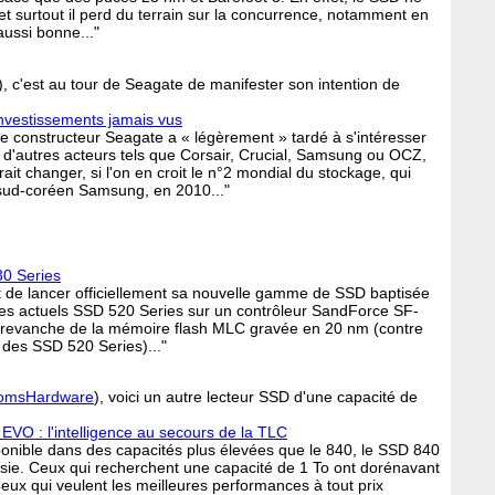
t surtout il perd du terrain sur la concurrence, notamment en
 aussi bonne..."
), c'est au tour de Seagate de manifester son intention de
nvestissements jamais vus
 le constructeur Seagate a « légèrement » tardé à s'intéresser
d'autres acteurs tels que Corsair, Crucial, Samsung ou OCZ,
ait changer, si l'on en croit le n°2 mondial du stockage, qui
u sud-coréen Samsung, en 2010..."
30 Series
t de lancer officiellement sa nouvelle gamme de SSD baptisée
es actuels SSD 520 Series sur un contrôleur SandForce SF-
n revanche de la mémoire flash MLC gravée en 20 nm (contre
des SSD 520 Series)..."
 TomsHardware
), voici un autre lecteur SSD d'une capacité de
VO : l'intelligence au secours de la TLC
sponible dans des capacités plus élevées que le 840, le SSD 840
ie. Ceux qui recherchent une capacité de 1 To ont dorénavant
eux qui veulent les meilleures performances à tout prix