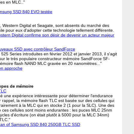
les en MLC.."
sung SSD 840 EVO testée
, Western Digital et Seagate, sont absents du marché des
ile pour eux d'adopter cette technologie tellement différente.
tern Digital confirme son désir de devenir un acteur majeur
nouveaux SSD avec contrôleur SandForce
5 Series introduites en février 2012 et janvier 2013, il s'agit
 sur le très populaire constructeur mémoire SandForce SF-
mémoire flash NAND MLC gravée en 20 nanomètres..."
 en approche
 types de mémoire
TLC
é une expérience intéressante pour déterminer l'endurance
rappel, la mémoire flash TLC est basée sur des cellules qui
trairement à la MLC qui en stocke 2 (1 pour la SLC). Une des
ces cellules sont moins endurantes : les puces MLC 25nm
cles d'écriture (on était plutôt à 5000 pour la MLC 34nm)
 TLC."
fespan of Samsung SSD 840 250GB TLC SSD