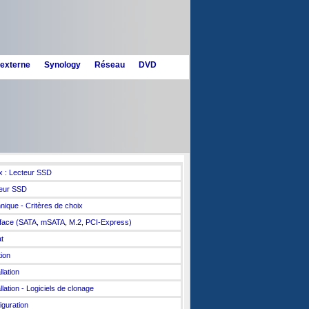
 externe
Synology
Réseau
DVD
x : Lecteur SSD
eur SSD
nique - Critères de choix
rface (SATA, mSATA, M.2, PCI-Express)
t
tion
llation
llation - Logiciels de clonage
iguration