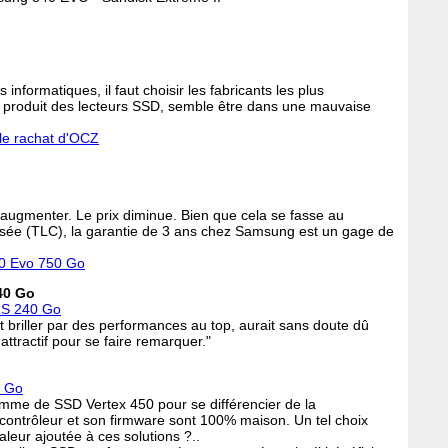
formatiques, il faut choisir les fabricants les plus
i produit des lecteurs SSD, semble être dans une mauvaise
 le rachat d'OCZ
augmenter. Le prix diminue. Bien que cela se fasse au
ilisée (TLC), la garantie de 3 ans chez Samsung est un gage de
0 Evo 750 Go
240 Go
 LS 240 Go
ut briller par des performances au top, aurait sans doute dû
 attractif pour se faire remarquer."
6 Go
amme de SSD Vertex 450 pour se différencier de la
 contrôleur et son firmware sont 100% maison. Un tel choix
aleur ajoutée à ces solutions ?..