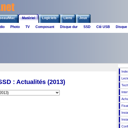
seau/Mac
Matériel
Logiciels
Liens
Jeux
dio
Photo
TV
Composant
Disque dur
SSD
Clé USB
Disque
Inde
Lect
SSD : Actualités (2013)
Tech
Inte
Acha
Fixa
Insta
Insta
Conf