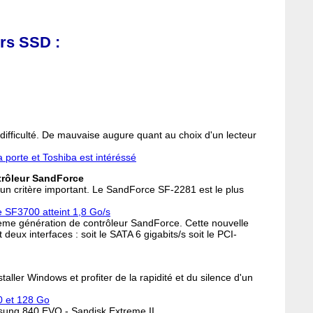
urs SSD :
difficulté. De mauvaise augure quant au choix d'un lecteur
 porte et Toshiba est intéréssé
trôleur SandForce
 un critère important. Le SandForce SF-2281 est le plus
 SF3700 atteint 1,8 Go/s
sième génération de contrôleur SandForce. Cette nouvelle
eux interfaces : soit le SATA 6 gigabits/s soit le PCI-
taller Windows et profiter de la rapidité et du silence d'un
0 et 128 Go
sung 840 EVO - Sandisk Extreme II