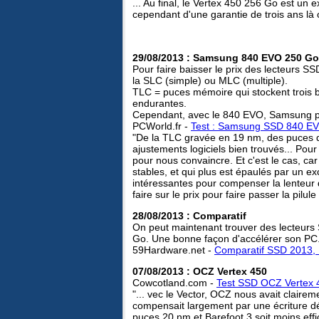
... Au final, le Vertex 450 256 Go est un
cependant d'une garantie de trois ans là
29/08/2013 : Samsung 840 EVO 250 Go
Pour faire baisser le prix des lecteurs SSD
la SLC (simple) ou MLC (multiple).
TLC = puces mémoire qui stockent trois bit
endurantes.
Cependant, avec le 840 EVO, Samsung pr
PCWorld.fr -
Test : Samsung SSD 840 E
"De la TLC gravée en 19 nm, des puces de
ajustements logiciels bien trouvés... Pou
pour nous convaincre. Et c'est le cas, car 
stables, et qui plus est épaulés par un exc
intéressantes pour compenser la lenteur de
faire sur le prix pour faire passer la pilule
28/08/2013 : Comparatif
On peut maintenant trouver des lecteur
Go. Une bonne façon d'accélérer son PC
59Hardware.net -
Comparatif SSD 2013,
07/08/2013 : OCZ Vertex 450
Cowcotland.com -
Test SSD OCZ Vertex 
"... vec le Vector, OCZ nous avait clairem
compensait largement par une écriture dé
puces 20 nm et Barefoot 3 soit moins eff