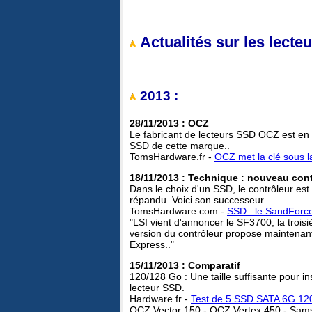
Actualités sur les lecte
2013 :
28/11/2013 : OCZ
Le fabricant de lecteurs SSD OCZ est en 
SSD de cette marque..
TomsHardware.fr -
OCZ met la clé sous la
18/11/2013 : Technique : nouveau con
Dans le choix d'un SSD, le contrôleur est
répandu. Voici son successeur
TomsHardware.com -
SSD : le SandForce
"LSI vient d'annoncer le SF3700, la troi
version du contrôleur propose maintenant d
Express.."
15/11/2013 : Comparatif
120/128 Go : Une taille suffisante pour ins
lecteur SSD.
Hardware.fr -
Test de 5 SSD SATA 6G 12
OCZ Vector 150 - OCZ Vertex 450 - Sam