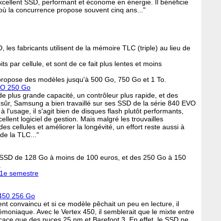
 excellent SSD, performant et économe en énergie. Il bénéficie
 où la concurrence propose souvent cinq ans..."
, les fabricants utilisent de la mémoire TLC (triple) au lieu de
s par cellule, et sont de ce fait plus lentes et moins
opose des modèles jusqu'à 500 Go, 750 Go et 1 To.
VO 250 Go
 plus grande capacité, un contrôleur plus rapide, et des
r sûr, Samsung a bien travaillé sur ses SSD de la série 840 EVO
à l'usage, il s'agit bien de disques flash plutôt performants,
ellent logiciel de gestion. Mais malgré les trouvailles
s cellules et améliorer la longévité, un effort reste aussi à
 de la TLC..."
s SSD de 128 Go à moins de 100 euros, et des 250 Go à 150
.
 1e semestre
450 256 Go
ent convaincu et si ce modèle pêchait un peu en lecture, il
moniaque. Avec le Vertex 450, il semblerait que le mixte entre
icace que des puces 25 nm et Barefoot 3. En effet, le SSD ne