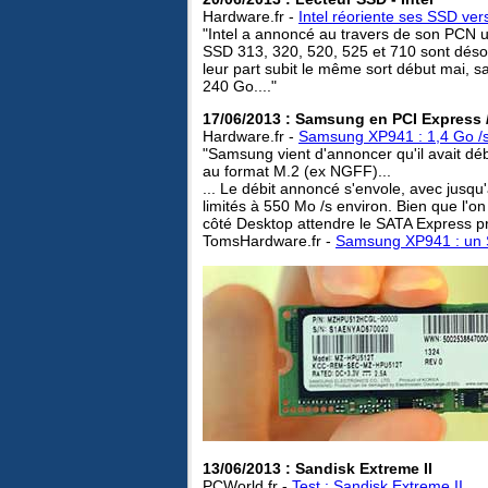
Hardware.fr -
Intel réoriente ses SSD ver
"Intel a annoncé au travers de son PCN
SSD 313, 320, 520, 525 et 710 sont déso
leur part subit le même sort début mai,
240 Go...."
17/06/2013 : Samsung en PCI Express 
Hardware.fr -
Samsung XP941 : 1,4 Go /
"Samsung vient d'annoncer qu'il avait d
au format M.2 (ex NGFF)...
... Le débit annoncé s'envole, avec jusqu
limités à 550 Mo /s environ. Bien que l'on 
côté Desktop attendre le SATA Express pr
TomsHardware.fr -
Samsung XP941 : un S
13/06/2013 : Sandisk Extreme II
PCWorld.fr -
Test : Sandisk Extreme II