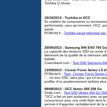
Toshiba Q Series
15/10/2013 : Toshiba et OCZ
En matière de composants ou accessoires in
performants, ceux qui innovent. OCZ, qu
passe.
PCWorld.fr -
Toshiba serait intéressé par
25/09/2013 : Samsung 840 EVO 750 Go
La capacité des lecteurs SSD ne cesse d'
détriment de la qualité de la mémoire ut
fiabilité.
Cowcotland.com -
Test SSD Samsung 84
12/09/2013 : Corsair Force Series LS 
PCWorld.fr -
Test : Corsair Force Series
"... Un bon SSD, sans plus, qui s'il ne pe
profiter d'un positionnement tarifaire plus
09/09/2013 : OCZ Vertex 450 256 Go
Ginjfo.com -
Test SSD Vertex 450 Go 25
"OCZ a fait un pari audacieux avec sa g
concurrence avec une unité flash dont le
permet-il d'apporter véritablement de la v