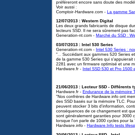
préféreront encore sans doute des modè
Voir aussi :
Comptoir-Hardware.com -
La gamme Sam
12/07/2013 : Western Digital
Les deux grands fabricants de disque dur
lecteurs SSD. Il ne sera sûrement pas fac
Generation-nt.com -
Marché du SSD : Wes
03/07/2013 : Intel 530 Series
Generation-nt.com -
Intel 530 Series : 
"... Succédant aux gammes 520 Series et 52
de la gamme 530 Series qui s'appuierait
2281 avec un firmware optimisé et une 
Hardware.fr -
Intel SSD 530 et Pro 1500
21/06/2013 : Lecteur SSD - Différents
Hardware.fr -
Endurance de la mémoire 
"Nos confrères de Hardware.info ont men
des SSD basés sur la mémoire TLC. Pour 
peuvent stocker 3 bits d'information, con
conséquences de ce changement est que 
sont généralement garanties pour 3000 cy
lorsque l'on parle de 1000 cycles pour la
Hardware.info -
Hardware.Info tests li
20/06/2013 : Lecteur SSD - Intel