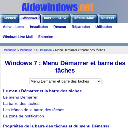
Accueil
Windows
Internet/ADSL
Réseau/Mac
Matériel
Achat - Liens
Installation
Réseau
Réparation
Utilisation
Logiciels
Liens
Jeux
Windows Live Mail
Entretien
Windows
>
Windows 7
>
Utilisation
> Menu Démarrer et barre des tâches
Windows 7 : Menu Démarrer et barre des
tâches
Le menu Démarrer et la barre des tâches
Le menu Démarrer
La barre des tâches
Les icônes de la barre des tâches
La zone de notification
Propriétés de la barre des tâches et du menu Démarrer