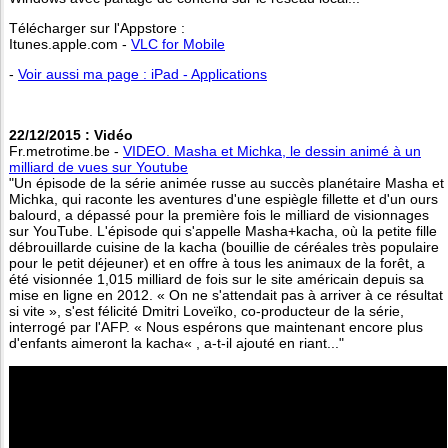
Télécharger sur l'Appstore :
Itunes.apple.com -
VLC for Mobile
-
Voir aussi ma page : iPad - Applications
22/12/2015 : Vidéo
Fr.metrotime.be -
VIDEO. Masha et Michka, le dessin animé à un
milliard de vues sur Youtube
"Un épisode de la série animée russe au succès planétaire Masha et
Michka, qui raconte les aventures d'une espiègle fillette et d'un ours
balourd, a dépassé pour la première fois le milliard de visionnages
sur YouTube. L'épisode qui s'appelle Masha+kacha, où la petite fille
débrouillarde cuisine de la kacha (bouillie de céréales très populaire
pour le petit déjeuner) et en offre à tous les animaux de la forêt, a
été visionnée 1,015 milliard de fois sur le site américain depuis sa
mise en ligne en 2012. « On ne s'attendait pas à arriver à ce résultat
si vite », s'est félicité Dmitri Loveïko, co-producteur de la série,
interrogé par l'AFP. « Nous espérons que maintenant encore plus
d'enfants aimeront la kacha« , a-t-il ajouté en riant..."