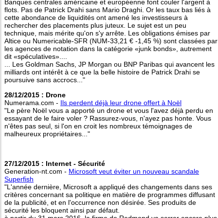
Banques centrales américaine et européenne font couler l'argent à
flots. Pas de Patrick Drahi sans Mario Draghi. Or les taux bas liés à
cette abondance de liquidités ont amené les investisseurs à
rechercher des placements plus juteux. Le sujet est un peu
technique, mais mérite qu'on s'y arrête. Les obligations émises par
Altice ou Numericable-SFR (NUM-33,21 € -1,45 %) sont classées par
les agences de notation dans la catégorie «junk bonds», autrement
dit «spéculatives»....
... Les Goldman Sachs, JP Morgan ou BNP Paribas qui avancent les
milliards ont intérêt à ce que la belle histoire de Patrick Drahi se
poursuive sans accrocs..."
28/12/2015 : Drone
Numerama.com -
Ils perdent déjà leur drone offert à Noël
"Le père Noël vous a apporté un drone et vous l'avez déjà perdu en
essayant de le faire voler ? Rassurez-vous, n'ayez pas honte. Vous
n'êtes pas seul, si l'on en croit les nombreux témoignages de
malheureux propriétaires..."
27/12/2015 : Internet - Sécurité
Generation-nt.com -
Microsoft veut éviter un nouveau scandale
Superfish
"L'année dernière, Microsoft a appliqué des changements dans ses
critères concernant sa politique en matière de programmes diffusant
de la publicité, et en l'occurrence non désirée. Ses produits de
sécurité les bloquent ainsi par défaut.
à partir du 31 mars 2016, la firme de Redmond va serrer encore plus