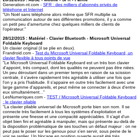
Generation-nt.com -
SFR : des milliers d'abonnés privés de
téléphone et Internet
"Un Noël sans téléphone alors même que SFR multiplie sa
communication autour de ses différentes promotions, il y a comme
un petit peu d'amertume chez quelques milliers de clients de
l'opérateur."
28/12/2015 : Matériel - Clavier Bluetooth - Microsoft Universal
Foldable Keyboard
Un clavier original (il se plie en deux).
Frandroid.com -
Test du Microsoft Universal Foldable Keyboard, un
clavier flexible à tous points de vue
"Le Microsoft Universal Foldable Keyboard est un très bon clavier
d'appoint, très compact, dont les qualités ne peuvent pas être niées.
Un peu déroutant dans un premier temps en raison de sa scission
centrale, il s'avère rapidement très agréable à utiliser une fois que
l'on y a pris l'habitude. Il s'appaire en outre très facilement avec une
large gamme d'appareils, et peut même se connecter à deux d'entre
eux simultanément..."
LesNumeriques.com -
TEST / Microsoft Universal Foldable Keyboard
: le clavier pliable
"La clavier pliable universel de Microsoft porte bien son nom. Il se
connecte très facilement à tous les systèmes d'exploitation et
présente une finesse et une compacité appréciables. Il s'agit d'un
objet bien fini et agréable à manipuler, mais qui présente au-delà de
la disposition problématique de ses touches un défaut majeur : on ne
peut pas le poser sur les genoux pour s'en servir, sous peine de le
voir se replier. Un blocage en position ouverte aurait été très