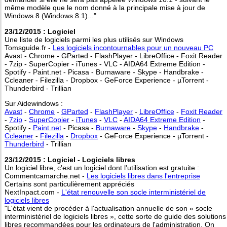
même modèle que le nom donné à la principale mise à jour de
Windows 8 (Windows 8.1)..."
23/12/2015 : Logiciel
Une liste de logiciels parmi les plus utilisés sur Windows
Tomsguide.fr -
Les logiciels incontournables pour un nouveau PC
Avast - Chrome - GParted - FlashPlayer - LibreOffice - Foxit Reader
- 7zip - SuperCopier - iTunes - VLC - AIDA64 Extreme Edition -
Spotify - Paint.net - Picasa - Burnaware - Skype - Handbrake -
Ccleaner - Filezilla - Dropbox - GeForce Experience - µTorrent -
Thunderbird - Trillian
Sur Aidewindows :
Avast
-
Chrome
-
GParted
-
FlashPlayer
-
LibreOffice
-
Foxit Reader
-
7zip
-
SuperCopier
-
iTunes
-
VLC
-
AIDA64 Extreme Edition
-
Spotify -
Paint.net
- Picasa -
Burnaware
-
Skype
-
Handbrake
-
Ccleaner
-
Filezilla
-
Dropbox
- GeForce Experience - µTorrent -
Thunderbird
- Trillian
23/12/2015 : Logiciel - Logiciels libres
Un logiciel libre, c'est un logiciel dont l'utilisation est gratuite :
Commentcamarche.net -
Les logiciels libres dans l'entreprise
Certains sont particulièrement appréciés
NextInpact.com -
L'état renouvelle son socle interministériel de
logiciels libres
"L'état vient de procéder à l'actualisation annuelle de son « socle
interministériel de logiciels libres », cette sorte de guide des solutions
libres recommandées pour les ordinateurs de l'administration. On