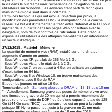
la vis dans le but d'améliorer l'expérience de navigation de ses
utilisateurs sur Windows. Les adwares tirant parti de techniques
man-in-the-middle sont dans le collimateur.
Parmi ces techniques qui ont évolué, l'injection par proxy, la
modification des paramètres DNS, la manipulation de la couche
réseau. Le but est d'intercepter le trafic entre l'Internet et le PC pour
injecter de la publicité dans les pages Web consultées avec le
navigateur, hors de tout contrôle de l'utilisateur. Cette pratique
expose les utilisateurs à des attaques malveillantes en introduisant
un vecteur d'attaque..."
27/12/2015 : Matériel - Mémoire
La quantité de mémoire vive (RAM) installé sur un ordinateur
augmente d'année en année.
- Sous Windows XP, ça allait de 256 Mo à 1 Go.
- Sous Windows Vista, elle était de 1 à 2 Go
- Sous Windows 7, on est passé à 4 Go, en utilisant un système
d'exploitation en 64 bits.
- Sous Windows 8 et Windows 10, on trouve maintenant des
configurations avec 8 Go de RAM.
Et pour les joueurs on utilise 16 Go.
Tomshardware.fr -
Samsung aborde la DRAM en 18, 15 puis 10 nm
"... Actuellement, Samsung grave ses puces de mémoire vive avec
une finesse de gravure de 20 nm qui lui a permis récemment de
produire une barrette de DDR4 dotée d'une capacité totale de 128
Go (144 Go sans l'ECC). La concurrence est un peu à la traîne
puisque SK Hynix passe tout juste à la gravure en 21 nm mais
compte mettre en place une finesse de 18 nm dès 2016.