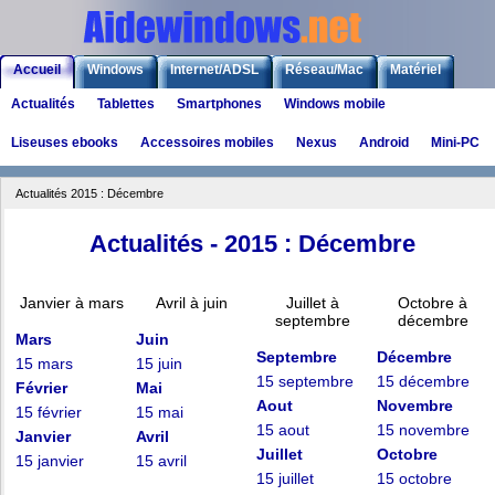
Accueil
Windows
Internet/ADSL
Réseau/Mac
Matériel
Actualités
Tablettes
Smartphones
Windows mobile
Logiciels
Liens
Jeux
Liseuses ebooks
Accessoires mobiles
Nexus
Android
Mini-PC
Actualités 2015 : Décembre
Actualités - 2015 : Décembre
Janvier à mars
Avril à juin
Juillet à
Octobre à
septembre
décembre
Mars
Juin
Septembre
Décembre
15 mars
15 juin
15 septembre
15 décembre
Février
Mai
Aout
Novembre
15 février
15 mai
15 aout
15 novembre
Janvier
Avril
Juillet
Octobre
15 janvier
15 avril
15 juillet
15 octobre