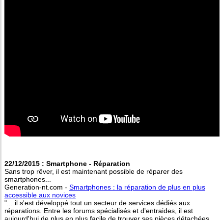
22/12/2015 : Smartphone - Réparation
Sans trop rêver, il est maintenant possible de réparer des
smartphones...
Generation-nt.com -
Smartphones : la réparation de plus en plus
accessible aux novices
"... il s'est développé tout un secteur de services dédiés aux
réparations. Entre les forums spécialisés et d'entraides, il est
aujourd'hui de plus en plus facile de trouver ses pièces détachées