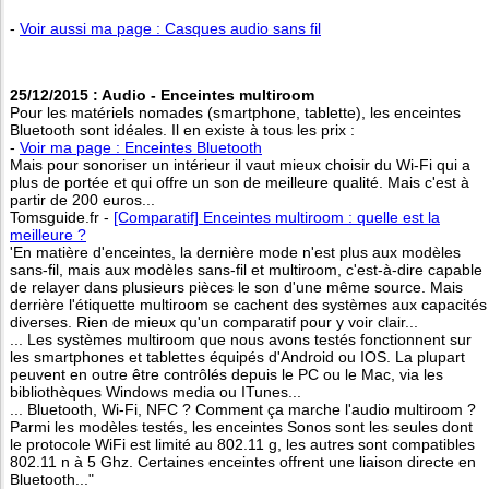
-
Voir aussi ma page : Casques audio sans fil
25/12/2015 : Audio - Enceintes multiroom
Pour les matériels nomades (smartphone, tablette), les enceintes
Bluetooth sont idéales. Il en existe à tous les prix :
-
Voir ma page : Enceintes Bluetooth
Mais pour sonoriser un intérieur il vaut mieux choisir du Wi-Fi qui a
plus de portée et qui offre un son de meilleure qualité. Mais c'est à
partir de 200 euros...
Tomsguide.fr -
[Comparatif] Enceintes multiroom : quelle est la
meilleure ?
'En matière d'enceintes, la dernière mode n'est plus aux modèles
sans-fil, mais aux modèles sans-fil et multiroom, c'est-à-dire capable
de relayer dans plusieurs pièces le son d'une même source. Mais
derrière l'étiquette multiroom se cachent des systèmes aux capacités
diverses. Rien de mieux qu'un comparatif pour y voir clair...
... Les systèmes multiroom que nous avons testés fonctionnent sur
les smartphones et tablettes équipés d'Android ou IOS. La plupart
peuvent en outre être contrôlés depuis le PC ou le Mac, via les
bibliothèques Windows media ou ITunes...
... Bluetooth, Wi-Fi, NFC ? Comment ça marche l'audio multiroom ?
Parmi les modèles testés, les enceintes Sonos sont les seules dont
le protocole WiFi est limité au 802.11 g, les autres sont compatibles
802.11 n à 5 Ghz. Certaines enceintes offrent une liaison directe en
Bluetooth..."