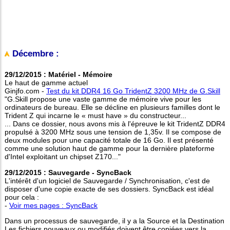
Décembre :
29/12/2015 : Matériel - Mémoire
Le haut de gamme actuel
Ginjfo.com -
Test du kit DDR4 16 Go TridentZ 3200 MHz de G.Skill
"G.Skill propose une vaste gamme de mémoire vive pour les
ordinateurs de bureau. Elle se décline en plusieurs familles dont le
Trident Z qui incarne le « must have » du constructeur...
... Dans ce dossier, nous avons mis à l'épreuve le kit TridentZ DDR4
propulsé à 3200 MHz sous une tension de 1,35v. Il se compose de
deux modules pour une capacité totale de 16 Go. Il est présenté
comme une solution haut de gamme pour la dernière plateforme
d'Intel exploitant un chipset Z170..."
29/12/2015 : Sauvegarde - SyncBack
L'intérêt d'un logiciel de Sauvegarde / Synchronisation, c'est de
disposer d'une copie exacte de ses dossiers. SyncBack est idéal
pour cela :
-
Voir mes pages : SyncBack
Dans un processus de sauvegarde, il y a la Source et la Destination
Les fichiers nouveaux ou modifiés doivent être copiées vers la