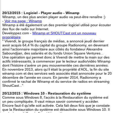
20/12/2015 : Logiciel - Player audio - Winamp
Winamp, un des plus ancien player audio va peut-être renaître :)
-
Voir ma page : Winamp
Winamp a été également un des premier logiciel utilisé pour écouter
des flux de radio sur Internet.
Developpez.com -
Winamp et SHOUTCast ont un nouveau
propriétaire
" Vivendi, le groupe français de médias, a annoncé jeudi dernier
avoir acquis 64,4 % du capital du groupe Radionomy, en devenant
ainsi l'actionnaire majoritaire aux côtés du fondateur Alexandre
Saboundjian, des salariés et du fonds Union Square Ventures...
Une opération qui permet donc à Vivendi de mettre la main sur des
actifs intéressants, à commencer par le lecteur audio/vidéo Winamp
dont l'histoire s'avère un peu mouvementée ces dernières années.
En novembre 2013, alors qu'il était la propriété d'AOL, la fin du site
winamp.com et des services web associés était annoncée pour le 20
décembre de l'année en cours. En janvier 2014, Radionomy a
confirmé le rachat de Winamp et du service de radios en streaming
ShoutCast..."
20/12/2015 : Windows 10 - Restauration du système
Comme sous Windows 8, l'accès à la Restauration du système est
un peu compliquée. Il vaut mieux savoir comment y accéder.
Encore faut-il qu'elle soit activée. Cela fait deux fois que je constate
que la Restauration du système est désactivée sous Windows 10. Il