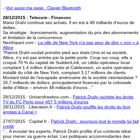
-
Voir aussi ma page : Clavier Bluetooth
28/12/2015 : Telecom - Finances
Mario Drahi continue ses achats. Il en est à 48 milliards d'euros de
dettes...
Sa stratégie : licenciements, augmentation du prix des abonnements
et limitation de la concurrence.
NextInpact.com -
La ville de New York n'a pas peur de dire « non » à
Altice
"Patrick Drahi voulait prendre pied aux états-Unis et sa société,
Altice, n'y est pas entrée par la petite porte. Coup sur coup, elle a
croqué 70 % du capital de SuddenLink, un câblo-opérateur local
comptant 1,4 million d'abonnés et Cablevision, un autre opérateur
installé du côté de New York, comptant 3,17 millions de clients.
Montant total de l'escapade américaine de la société néerlandaise ?
26,7 milliards de dollars, principalement financés par la colossale
dette d'Altice – environ 48 milliards d'euros..."
28/12/2015 : Universfreebox.com -
Patrick Drahi rachète les droits
TV du FC Porto pour 457,5 millions d'euros
28/11/2015 : Liberation.fr -
Patrick Drahi souffle les droits du foot
anglais à Canal +
27/07/2015 : Capital.fr -
Patrick Drahi : pourquoi tout le monde lui fait
crédit
"... A écouter les experts, Patrick Drahi profite d'un contexte idéal
pour mener sa guerre éclair. Les politiques accommodantes des