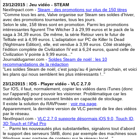
23/12/2015 : Jeu vidéo - STEAM
NextInpact.com -
Steam : des promotions sur plus de 150 titres
"Comme tous les ans, Valve organise sur Steam ses soldes d'hiver,
avec des promotions tournantes, tous les jours.
Selon le site, 158 titres sont en promotion. Parmi les promotions
intéressantes figurent The Witcher 3 à 29,99 euros et le pack de la
saga à 34,39 euros. De même, la série Retour vers le futur de
Telltale est à 4,99 euros. L'adaptation sur PC de Killer Is Dead
(Nightmare Edition), elle, est vendue à 3,99 euros. Côté stratégie,
l'édition complète de Civilization IV est à 6,24 euros, quand celle de
Civilization V pointe à 9,99 euros..."
Journaldugamer.com -
Soldes Steam de noël : les 10
recommandations de la rédaction
"Les soldes Steam de noël, c'est jusqu'au 4 janvier prochain, et voici
les plans qui nous semblent les plus intéressants !.."
23/12/2015 : IOS - Player vidéo - VLC 2.7.0
Sur IOS, il faut, normalement, copier les vidéos dans iTunes (donc
sur l'appareil) pour pouvoir les visionner. Problèmatique car les
matériels Apple sont souvent limités en capacité de stockage.
Il existe la solution du RAVPower :
voir ma page
.
Apparemment, la dernière version de VLC permet de lire des vidéos
par le réseau.
NextInpact.com -
VLC 2.7.0 supporte désormais iOS 9.0, Touch ID,
3D Touch et l'iPad Pro
"... Parmi les nouveautés plus substantielles, signalons tout d'abord
le support des serveurs SMB, donc par exemple des machines sous
Windows avec partage de contenu sur le réseau local..."