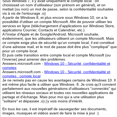
Sous Windows 7, il y avait uniquement le compte local : on
choisissait un nom d'uitlisateur (son prénom en général), et on
mettait (ou non) un mot de passe, selon la confidentialité souhaitée
vis à vis de l'entourage ;o)
A partir de Windows 8, et plus encore sous Windows 10, on a la
possibilité d'utiliser un compte Microsoft. Afin de pouvoir utiliser les
services en ligne (téléchargement d'applications sur Windows Store,
applications Courrier, Contacts et Calendrier, etc.)
A l'instar d'Apple et de Google/Android, Microsoft souhaite,
évidemment, que les utilisateurs utilisent un compte Microsoft. Mais
ce compte exige plus de sécurité qu'un compte local, il est constitué
d'une adresse mail, et le mot de passe doit être plus "compliqué" que
pour un compte local.
Et puis cette transition entre compte local et compte Microsoft (ou
l'inverse) peut amener des problèmes.
Answers.microsoft.com -
Windows 10 - Sécurité, confidentialité et
comptes
Answers.microsoft.com -
Windows 10 - Sécurité, confidentialité et
comptes : compte local
Je ne remets pas en cause les avantages certains de Windows 10. Il
est même plus facile à utiliser que Windows 8. Je crois qu'il convient
parfaitement aux nouvelles générations d'utilisateurs "connectés" qui
utilisent les réseaux sociaux et toutes ces nouvelles applications de
partage et d'échange. Mais pour moi qui a une utilisation plus
"solitaire" et dépassée ;o) j'y vois moins d'intérêt.
En tous les cas, il est impératif de sauvegarder ses documents,
images, musiques et vidéos avant de faire la mise à jour :)