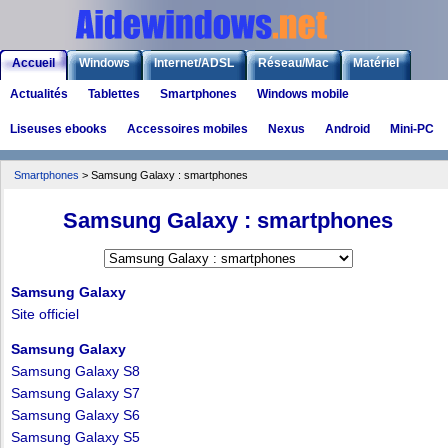
Accueil
Windows
Internet/ADSL
Réseau/Mac
Matériel
Actualités
Tablettes
Smartphones
Windows mobile
Logiciels
Liens
Jeux
Liseuses ebooks
Accessoires mobiles
Nexus
Android
Mini-PC
Smartphones
> Samsung Galaxy : smartphones
Samsung Galaxy : smartphones
Samsung Galaxy
Site officiel
Samsung Galaxy
Samsung Galaxy S8
Samsung Galaxy S7
Samsung Galaxy S6
Samsung Galaxy S5