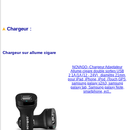
Chargeur :
Chargeur sur allume cigare
NOVAGO--Chargeur Adaptateur
Allume-cigare double sorties USB
2,1A /1A (12 - 24V) , diamètre 21mm,
pour iPad, iPhone, iPod ,iTouch,GPS,
samsung galaxy s2/s3, samsung
galaxy tab, Samsung galaxy Note,
smartphone, ect...