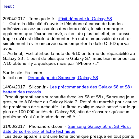
Test ;
20/04/2017 : Tomsguide.fr -
iFixit démonte le Galaxy S8
"... Outre la difficulté d'ouvrir le téléphone à cause de bandes
adhésives assez puissantes des deux côtés, le site remarque
également que l'écran incurvé, s'il est du plus bel effet, est aussi
fragile qu'il est difficile à démonter. En outre, impossible de retirer
simplement la vitre incurvée sans emporter la dalle OLED qui va
avec...
... Au final, iFixit attribue la note de 4/10 en terme de réparabilité au
Galaxy S8 : 1 point de plus que le Galaxy S7, mais bien inférieur au
7/10 obtenu il y a quelques mois par l'iPhone 7.."
Sur le site iFixit.com :
fr.ifixit.com -
Démontage du Samsung Galaxy S8
14/04/2017 : Silicon.fr -
Les précommandes des Galaxy S8 et S8+
battent des records
"Produit garanti sans surchauffe Avec les S8 et S8+, Samsung joue
gros, suite à l'échec du Galaxy Note 7. Retiré du marché pour cause
de problèmes de surchauffe. La firme explique avoir passé sur le grill
plus de 100 000 unités du Galaxy S8, afin de s'assurer qu'aucun
problème n'est à attendre de ce côté..."
31/03/2017 : Phonandroid.com -
Samsung Galaxy S8 et S8 Plus :
date de sortie, prix et fiche technique
"Les deux appareils ont une fiche technique presque en tout points