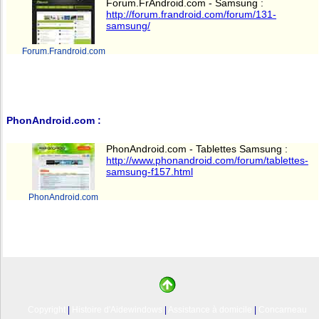
Forum.FrAndroid.com - Samsung :
http://forum.frandroid.com/forum/131-
samsung/
Forum.Frandroid.com
PhonAndroid.com :
PhonAndroid.com - Tablettes Samsung :
http://www.phonandroid.com/forum/tablettes-
samsung-f157.html
PhonAndroid.com
Copyright
|
Histoire d'Aidewindows
|
Assistance à domicile
|
Concarneau