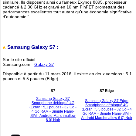
similaire. Ils disposent ainsi du fameux Exynos 8895, processeur
cadencé à 2.30 GHz et gravé en 10 nm FinFET promettant des
performances excellentes tout autant qu'une économie significative
d'autonomie."
Samsung Galaxy S7 :
Sur le site officiel
Samsung.com -
Galaxy S7
Disponible à partir du 11 mars 2016, il existe en deux versions : 5.1
pouces et 5.5 pouces (Edge)
S7
S7 Edge
Samsung Galaxy S7
Samsung Galaxy S7 Edge
Smartphone débloqué 4G
Smartphone débloqué 4G
(Ecran : 5,1 pouces - 32 Go -
(Ecran : 5,5 pouces - 32 Go - 4
4 Go RAM - Simple Nano-
Go RAM - Simple Nano-SIM -
SIM - Android Marshmallow
Android Marshmallow 6.0) Noir
6.0) Noir