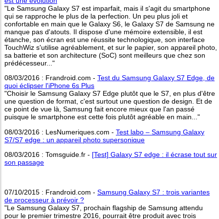
est une évolution
"Le Samsung Galaxy S7 est imparfait, mais il s'agit du smartphone
qui se rapproche le plus de la perfection. Un peu plus joli et
confortable en main que le Galaxy S6, le Galaxy S7 de Samsung ne
manque pas d'atouts. Il dispose d'une mémoire extensible, il est
étanche, son écran est une réussite technologique, son interface
TouchWiz s'utilise agréablement, et sur le papier, son appareil photo,
sa batterie et son architecture (SoC) sont meilleurs que chez son
prédécesseur..."
08/03/2016 : Frandroid.com -
Test du Samsung Galaxy S7 Edge, de
quoi éclipser l'iPhone 6s Plus
"Choisir le Samsung Galaxy S7 Edge plutôt que le S7, en plus d'être
une question de format, c'est surtout une question de design. Et de
ce point de vue là, Samsung fait encore mieux que l'an passé
puisque le smartphone est cette fois plutôt agréable en main..."
08/03/2016 : LesNumeriques.com -
Test labo – Samsung Galaxy
S7/S7 edge : un appareil photo supersonique
08/03/2016 : Tomsguide.fr -
[Test] Galaxy S7 edge : il écrase tout sur
son passage
07/10/2015 : Frandroid.com -
Samsung Galaxy S7 : trois variantes
de processeur à prévoir ?
"Le Samsung Galaxy S7, prochain flagship de Samsung attendu
pour le premier trimestre 2016, pourrait être produit avec trois