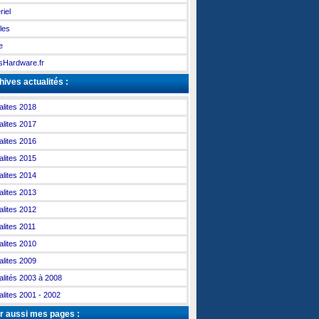
riel
les
e
Hardware.fr
ives actualités :
alites 2018
alites 2017
alites 2016
alites 2015
alites 2014
alites 2013
alites 2012
alites 2011
alites 2010
alites 2009
alités 2003 à 2008
alites 2001 - 2002
r aussi mes pages :