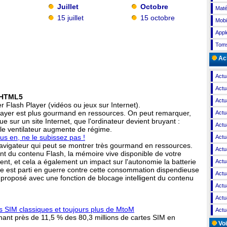
Juillet
Octobre
Maté
15 juillet
15 octobre
Mobi
Appl
Toms
Ach
Actu
Actu
s HTML5
Actu
Flash Player (vidéos ou jeux sur Internet).
Player est plus gourmand en ressources. On peut remarquer,
Actu
e sur un site Internet, que l'ordinateur devient bruyant :
Actu
et le ventilateur augmente de régime.
 en, ne le subissez pas !
Actu
n navigateur qui peut se montrer très gourmand en ressources.
Actu
 du contenu Flash, la mémoire vive disponible de votre
nt, et cela a également un impact sur l'autonomie la batterie
Actu
gle est parti en guerre contre cette consommation dispendieuse
Actu
proposé avec une fonction de blocage intelligent du contenu
Actu
Actu
s SIM classiques et toujours plus de MtoM
Actu
nant près de 11,5 % des 80,3 millions de cartes SIM en
Voi