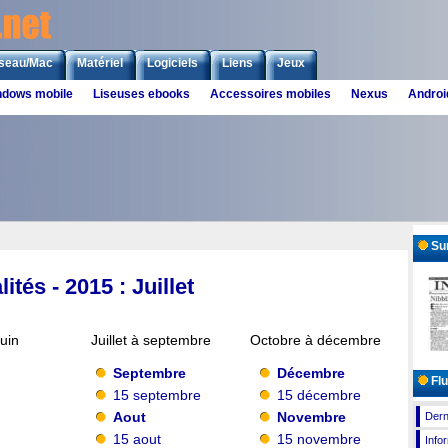
seau/Mac
Matériel
Logiciels
Liens
Jeux
ndows mobile
Liseuses ebooks
Accessoires mobiles
Nexus
Androi
Sur
ités - 2015 : Juillet
juin
Juillet à septembre
Octobre à décembre
Septembre
Décembre
Flu
15 septembre
15 décembre
Aout
Novembre
Dern
15 aout
15 novembre
Info