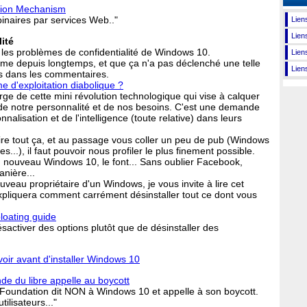
tion Mechanism
inaires par services Web.."
Liens
Lien
ité
 les problèmes de confidentialité de Windows 10.
Lien
ême depuis longtemps, et que ça n'a pas déclenché une telle
Lien
és dans les commentaires.
e d'exploitation diabolique ?
rge de cette mini révolution technologique qui vise à calquer
de notre personnalité et de nos besoins. C'est une demande
nalisation et de l'intelligence (toute relative) dans leurs
aire tout ça, et au passage vous coller un peu de pub (Windows
...), il faut pouvoir nous profiler le plus finement possible.
n nouveau Windows 10, le font... Sans oublier Facebook,
anière...
ouveau propriétaire d'un Windows, je vous invite à lire cet
xpliquera comment carrément désinstaller tout ce dont vous
oating guide
ésactiver des options plutôt que de désinstaller des
oir avant d'installer Windows 10
de du libre appelle au boycott
Foundation dit NON à Windows 10 et appelle à son boycott.
lisateurs..."