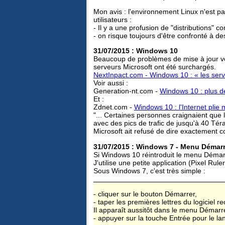
Mon avis : l'environnement Linux n'est p
utilisateurs :
- Il y a une profusion de "distributions" 
- on risque toujours d'être confronté à 
31/07/2015 : Windows 10
Beaucoup de problèmes de mise à jour ve
serveurs Microsoft ont été surchargés.
NextInpact.com - Windows 10 : « les serv
Voir aussi :
Generation-nt.com -
Windows 10 : plus de
Et :
Zdnet.com -
Windows 10 : l'Internet plie
"... Certaines personnes craignaient que 
avec des pics de trafic de jusqu'à 40 Tér
Microsoft ait refusé de dire exactement 
31/07/2015 : Windows 7 - Menu Démarr
Si Windows 10 réintroduit le menu Démarre
J'utilise une petite application (Pixel Rule
Sous Windows 7, c'est très simple :
- cliquer sur le bouton Démarrer,
- taper les premières lettres du logiciel r
Il apparaît aussitôt dans le menu Démarr
- appuyer sur la touche Entrée pour le la