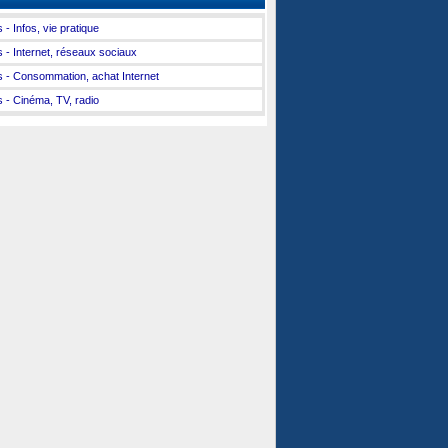
 - Infos, vie pratique
s - Internet, réseaux sociaux
s - Consommation, achat Internet
s - Cinéma, TV, radio