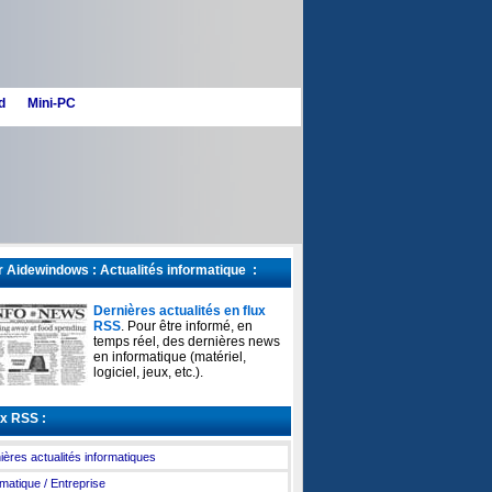
d
Mini-PC
 Aidewindows : Actualités informatique :
Dernières actualités en flux
RSS
. Pour être informé, en
temps réel, des dernières news
en informatique (matériel,
logiciel, jeux, etc.).
x RSS :
ières actualités informatiques
rmatique / Entreprise