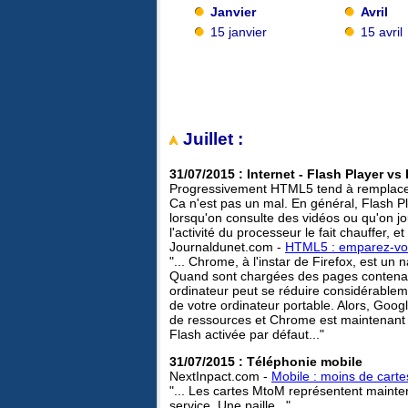
Janvier
Avril
15 janvier
15 avril
Juillet :
31/07/2015 : Internet - Flash Player v
Progressivement HTML5 tend à remplacer 
Ca n'est pas un mal. En général, Flash 
lorsqu'on consulte des vidéos ou qu'on jou
l'activité du processeur le fait chauffer, 
Journaldunet.com -
HTML5 : emparez-vous
"... Chrome, à l'instar de Firefox, est u
Quand sont chargées des pages contenant
ordinateur peut se réduire considérableme
de votre ordinateur portable. Alors, Goo
de ressources et Chrome est maintenant 
Flash activée par défaut..."
31/07/2015 : Téléphonie mobile
NextInpact.com -
Mobile : moins de carte
"... Les cartes MtoM représentent mainte
service. Une paille..."