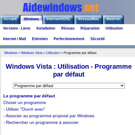
Accueil
Windows
Internet/ADSL
Réseau/Mac
Matériel
Versions - Liens
Installation
Réseau
Réparation
Utilisation
Logiciels
Liens
Jeux
Internet / Mail
Entretien
Perfectionnement
Sécurité
Windows
>
Windows Vista
>
Utilisation
> Programme par défaut
Windows Vista : Utilisation - Programme
par défaut
Le programme par défaut
Choisir un programme
- Utiliser "Ouvrir avec"
- Associer au programme proposé par Windows
- Rechercher un programme à associer