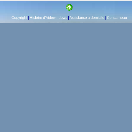
Copyright
|
Histoire d'Aidewindows
|
Assistance à domicile
|
Concarneau