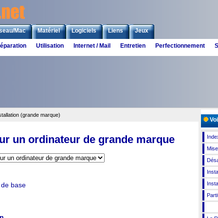
seau/Mac
Matériel
Logiciels
Liens
Jeux
éparation
Utilisation
Internet / Mail
Entretien
Perfectionnement
S
stallation (grande marque)
Voi
 sur un ordinateur de grande marque
Inde
Mise
Désa
Inst
Inst
 de base
Part
on