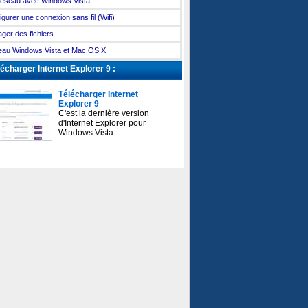
éseau avec Windows Vista
igurer une connexion sans fil (Wifi)
ager des fichiers
au Windows Vista et Mac OS X
écharger Internet Explorer 9 :
Télécharger Internet
Explorer 9
C'est la dernière version
d'Internet Explorer pour
Windows Vista