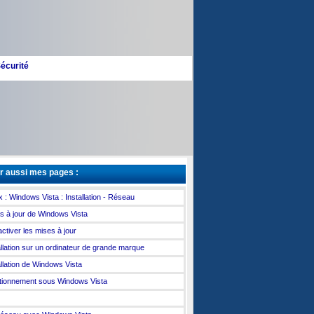
écurité
r aussi mes pages :
x : Windows Vista : Installation - Réseau
s à jour de Windows Vista
ctiver les mises à jour
allation sur un ordinateur de grande marque
allation de Windows Vista
itionnement sous Windows Vista