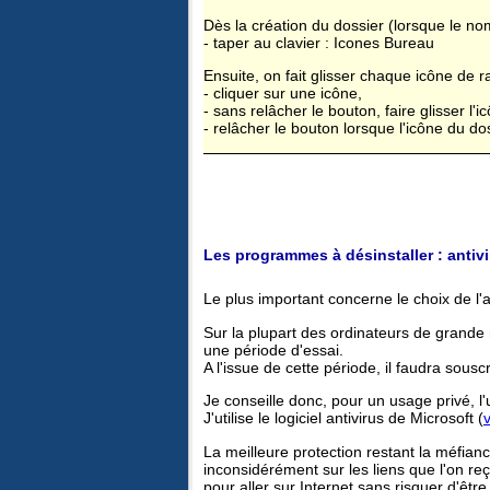
Dès la création du dossier (lorsque le n
- taper au clavier : Icones Bureau
Ensuite, on fait glisser chaque icône de 
- cliquer sur une icône,
- sans relâcher le bouton, faire glisser l
- relâcher le bouton lorsque l'icône du do
Les programmes à désinstaller : antivi
Le plus important concerne le choix de l'a
Sur la plupart des ordinateurs de grande m
une période d'essai.
A l'issue de cette période, il faudra sous
Je conseille donc, pour un usage privé, l'ut
J'utilise le logiciel antivirus de Microsoft (
La meilleure protection restant la méfianc
inconsidérément sur les liens que l'on reç
pour aller sur Internet sans risquer d'être 