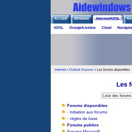
Accueil
Windows
Internet/ADSL
Ré
ADSL
Orange/Livebox
Cloud
Navigat
Internet
>
Outlook Express
> Les forums disponibles
Les 
Forums disponibles
- initiation aux forums
- règles de base
Forums publics
Forums Microsoft