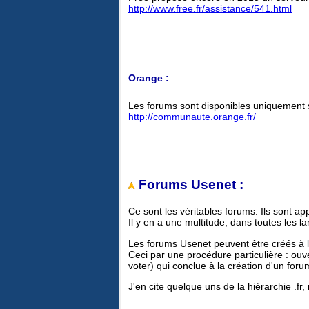
http://www.free.fr/assistance/541.html
Orange :
Les forums sont disponibles uniquement s
http://communaute.orange.fr/
Forums Usenet :
Ce sont les véritables forums. Ils sont ap
Il y en a une multitude, dans toutes les l
Les forums Usenet peuvent être créés à l'in
Ceci par une procédure particulière : ouv
voter) qui conclue à la création d'un foru
J'en cite quelque uns de la hiérarchie .fr,