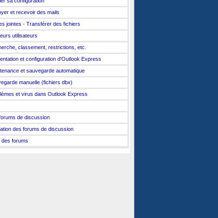
ier sa configuration
yer et recevoir des mails
es jointes - Transférer des fichiers
eurs utilisateurs
erche, classement, restrictions, etc.
entation et configuration d'Outlook Express
tenance et sauvegarde automatique
egarde manuelle (fichiers dbx)
lèmes et virus dans Outlook Express
forums de discussion
isation des forums de discussion
e des forums