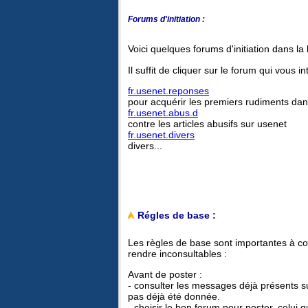
Forums d'initiation :
Voici quelques forums d'initiation dans la
Il suffit de cliquer sur le forum qui vous
fr.usenet.reponses
pour acquérir les premiers rudiments dans 
fr.usenet.abus.d
contre les articles abusifs sur usenet
fr.usenet.divers
divers...
Régles de base :
Les règles de base sont importantes à co
rendre inconsultables :
Avant de poster :
- consulter les messages déjà présents s
pas déjà été donnée.
- choisir le bon forum pour poster, celui 