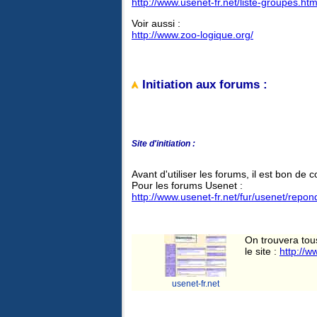
http://www.usenet-fr.net/liste-groupes.htm
Voir aussi :
http://www.zoo-logique.org/
Initiation aux forums :
Site d'initiation :
Avant d'utiliser les forums, il est bon de c
Pour les forums Usenet :
http://www.usenet-fr.net/fur/usenet/repon
On trouvera tous
le site :
http://w
usenet-fr.net