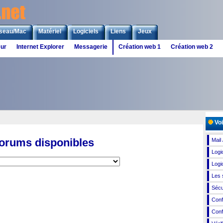
seau/Mac
Matériel
Logiciels
Liens
Jeux
eur
Internet Explorer
Messagerie
Création web 1
Création web 2
Voi
forums disponibles
Mail
Logi
Logic
Les 
Sécur
Conf
Conf