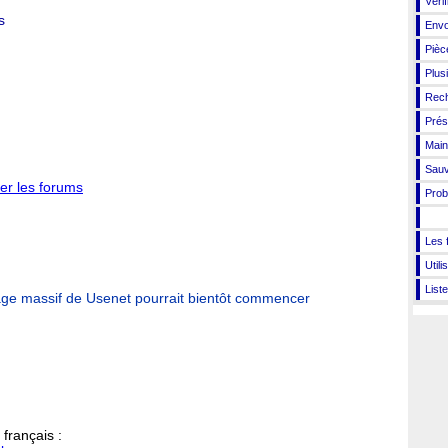
Vérif
s
Envo
Pièc
Plusi
Rech
Prés
Main
Sauv
er les forums
Prob
Les 
Util
List
rage massif de Usenet pourrait bientôt commencer
français :