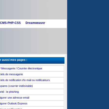
CMS-PHP-CSS
Dreamweaver
r aussi mes pages :
 / Messagerie / Courrier électronique
ciels de messagerie
iels de notification d'e-mail ou notificateurs
spams (courrier indésirable)
ité : le phishing
igurer une adresse email
igurer Outlook Express