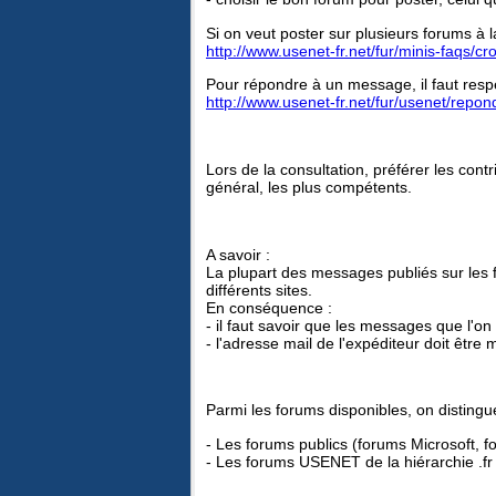
Si on veut poster sur plusieurs forums à la 
http://www.usenet-fr.net/fur/minis-faqs/cr
Pour répondre à un message, il faut respe
http://www.usenet-fr.net/fur/usenet/repon
Lors de la consultation, préférer les cont
général, les plus compétents.
A savoir :
La plupart des messages publiés sur les f
différents sites.
En conséquence :
- il faut savoir que les messages que l'on
- l'adresse mail de l'expéditeur doit être
Parmi les forums disponibles, on distingu
- Les forums publics (forums Microsoft, f
- Les forums USENET de la hiérarchie .fr