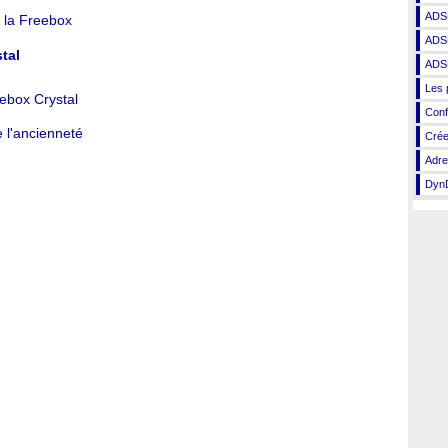
ADS
e la Freebox
ADSL
tal
ADSL
Les 
ebox Crystal
Conf
 l'ancienneté
Crée
Adre
DynD