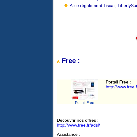
Alice (également Tiscali, LibertySur
Free :
Portail Free :
http://www.free.f
Portail Free
Découvrir nos offres :
http://www.free.fr/adsl/
Assistance :