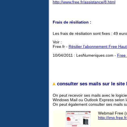
http://www.free.fr/assistance/8.html
Frais de résiliation :
Les frais de résiliation sont fixes : 49 eur
Voir :
Free.fr -
Résilier l'abonnement Free Haut
10/04/2011 : LesNumeriques.com -
Free 
consulter ses mails sur le site 
On peut recevoir ses mails avec le logici
Windows Mail ou Outlook Express selon la
On peut également consulter ses mails su
Webmail Free (co
http://imp.free.fr