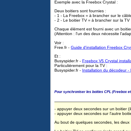
Exemple avec la Freebox Crystal :
Deux boitiers sont fournies :
- 1 - La Freebox = à brancher sur le câbl
- 2 - Le boitier TV = à brancher sur la TV
Chaque élément est fourni avec un boiti
(Attention : l'un des deux nécessite l'ada
Voir :
Free.fr -
Guide d'installation Freebox Cr
Et :
Busyspider.fr -
Freebox V5 Crystal install
Particulièrement pour la TV :
Busyspider.fr -
Installation du décodeur - 
Pour synchroniser les boities CPL (Freebox et 
- appuyer deux secondes sur un boitier (il
- appuyer deux secondes sur l'autre boitier
Au bout de quelques secondes, les deux bo