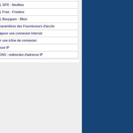
L SFR - Neufbox
 Free - Freebox
 Bouygues - Bbox
paramètres des Fournisseurs d'accès
igurer une connexion Internet
r une icône de connexion
sse IP
NS : redirection d'adresse IP