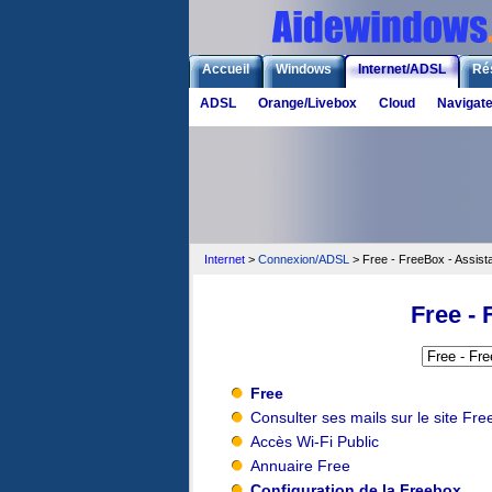
Accueil
Windows
Internet/ADSL
Ré
ADSL
Orange/Livebox
Cloud
Navigat
Internet
>
Connexion/ADSL
> Free - FreeBox - Assist
Free - 
Free
Consulter ses mails sur le site Fre
Accès Wi-Fi Public
Annuaire Free
Configuration de la Freebox