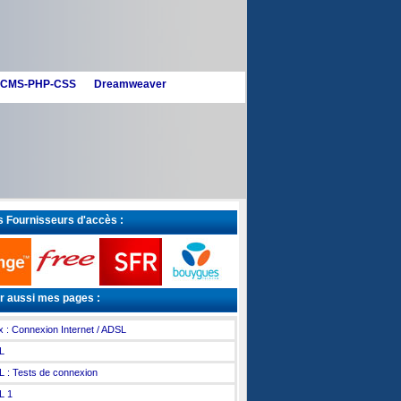
CMS-PHP-CSS
Dreamweaver
 Fournisseurs d'accès :
r aussi mes pages :
x : Connexion Internet / ADSL
L
 : Tests de connexion
L 1