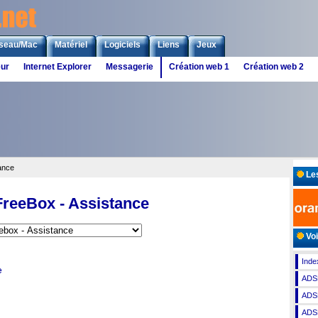
seau/Mac
Matériel
Logiciels
Liens
Jeux
eur
Internet Explorer
Messagerie
Création web 1
Création web 2
ance
Les
FreeBox - Assistance
Voi
Inde
e
ADS
ADSL
ADS