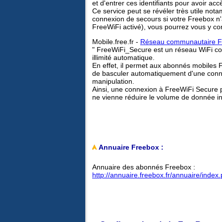
et d'entrer ces identifiants pour avoir acc
Ce service peut se révéler très utile n
connexion de secours si votre Freebox n'a
FreeWiFi activé), vous pourrez vous y conn
Mobile.free.fr -
Réseau communautaire F
" FreeWiFi_Secure est un réseau WiFi c
illimité automatique.
En effet, il permet aux abonnés mobiles F
de basculer automatiquement d'une con
manipulation.
Ainsi, une connexion à FreeWiFi Secure
ne vienne réduire le volume de donnée inc
Annuaire Freebox :
Annuaire des abonnés Freebox :
http://annuaire.freebox.fr/annuaire/index.