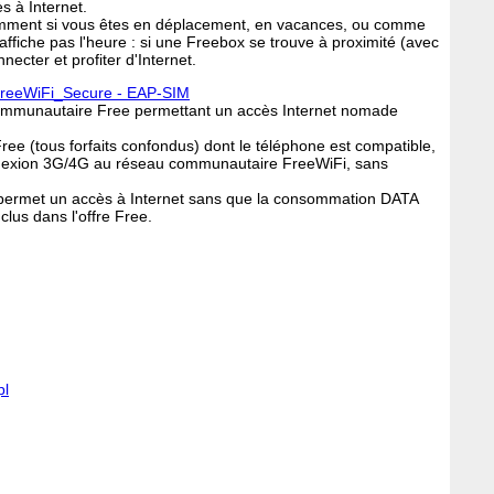
ès à Internet.
otamment si vous êtes en déplacement, en vacances, ou comme
ffiche pas l'heure : si une Freebox se trouve à proximité (avec
ecter et profiter d'Internet.
reeWiFi_Secure - EAP-SIM
ommunautaire Free permettant un accès Internet nomade
ree (tous forfaits confondus) dont le téléphone est compatible,
nexion 3G/4G au réseau communautaire FreeWiFi, sans
 permet un accès à Internet sans que la consommation DATA
lus dans l'offre Free.
pl