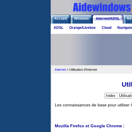
Accueil
Windows
Internet/ADSL
Ré
ADSL
Orange/Livebox
Cloud
Navigat
Internet
>
Utilisation d'Internet
Uti
Les connaissances de base pour utiliser I
Mozilla Firefox et Google Chrome :