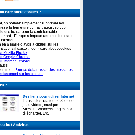
ont care about cookies :
t, on pouvait simplement supprimer les
ies à la fermeture du navigateur : solution
le et efficace pour la confidentialité.
tenant, l'Europe a imposé une mention sur les
 Internet.
n en a marre d'avoir à cliquer sur les
risations il existe : I don't care about cookies
r Mozilla Firefox
ur Google Chrome
r Internet Explorer
aussi :
en.info -
Pour se débarrasser des messages
ertissement sur les cookies
ns :
Des liens pour utiliser Internet
Liens utiles, pratiques. Sites de
jeux. vidéos, musique.
Sites sur Windows. Logiciels à
télécharger. Etc.
urité / Antivirus :