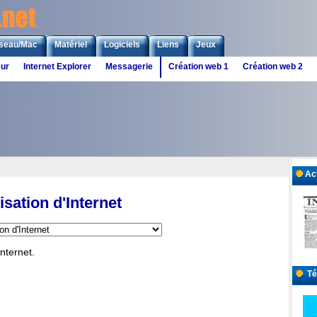
seau/Mac
Matériel
Logiciels
Liens
Jeux
eur
Internet Explorer
Messagerie
Création web 1
Création web 2
Act
lisation d'Internet
nternet.
Tél