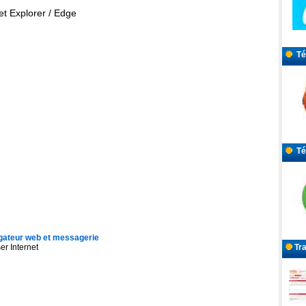
et Explorer / Edge
Tél
Tél
igateur web et messagerie
Tra
er Internet