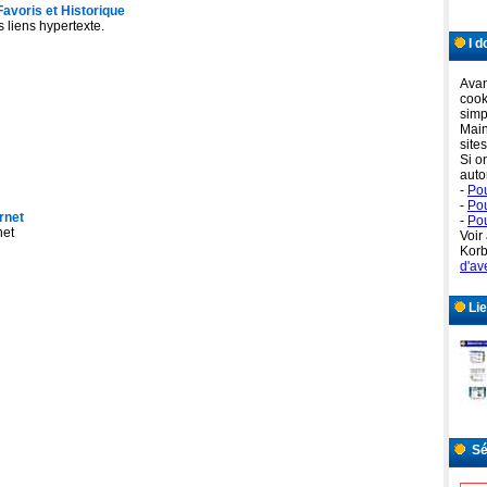
 Favoris et Historique
s liens hypertexte.
I d
Avan
cook
simp
Main
sites
Si o
auto
-
Pou
-
Po
ernet
-
Pou
net
Voir 
Korb
d'av
Lie
Séc