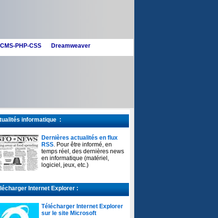
CMS-PHP-CSS
Dreamweaver
ualités informatique :
Dernières actualités en flux
RSS
. Pour être informé, en
temps réel, des dernières news
en informatique (matériel,
logiciel, jeux, etc.)
écharger Internet Explorer :
Télécharger Internet Explorer
sur le site Microsoft