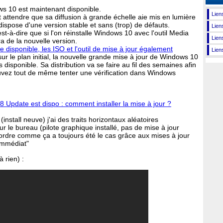
s 10 est maintenant disponible.
Liens
t attendre que sa diffusion à grande échelle aie mis en lumière
dispose d'une version stable et sans (trop) de défauts.
Lien
st-à-dire que si l'on réinstalle Windows 10 avec l'outil Media
Lien
ra de la nouvelle version.
 disponible, les ISO et l'outil de mise à jour également
Lien
ur le plan initial, la nouvelle grande mise à jour de Windows 10
disponible. Sa distribution va se faire au fil des semaines afin
uvez tout de même tenter une vérification dans Windows
 Update est dispo : comment installer la mise à jour ?
install neuve) j'ai des traits horizontaux aléatoires
ur le bureau (pilote graphique installé, pas de mise à jour
'ordre comme ça a toujours été le cas grâce aux mises à jour
'immédiat"
à rien) :