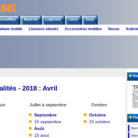
seau/Mac
Matériel
Logiciels
Liens
Jeux
ndows mobile
Liseuses ebooks
Accessoires mobiles
Nexus
Androi
Sur
lités - 2018 : Avril
juin
Juillet à septembre
Octobre
Septembre
Octobre
Flu
15 septembre
15 octobre
Août
Dern
15 aout
Info