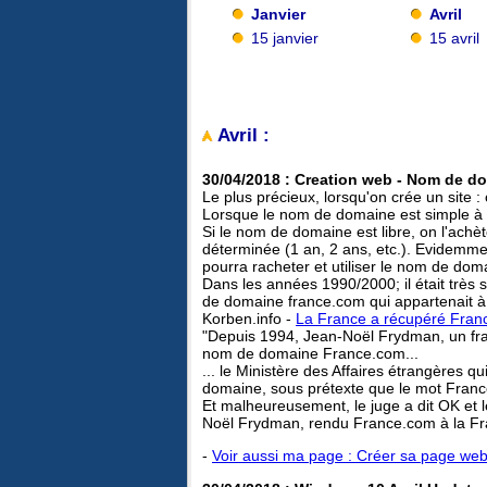
Janvier
Avril
15 janvier
15 avril
Avril :
30/04/2018 : Creation web - Nom de d
Le plus précieux, lorsqu'on crée un site :
Lorsque le nom de domaine est simple à re
Si le nom de domaine est libre, on l'achè
déterminée (1 an, 2 ans, etc.). Evidemme
pourra racheter et utiliser le nom de doma
Dans les années 1990/2000; il était très
de domaine france.com qui appartenait à
Korben.info -
La France a récupéré Fran
"Depuis 1994, Jean-Noël Frydman, un fran
nom de domaine France.com...
... le Ministère des Affaires étrangères 
domaine, sous prétexte que le mot Fran
Et malheureusement, le juge a dit OK et l
Noël Frydman, rendu France.com à la Fra
-
Voir aussi ma page : Créer sa page we