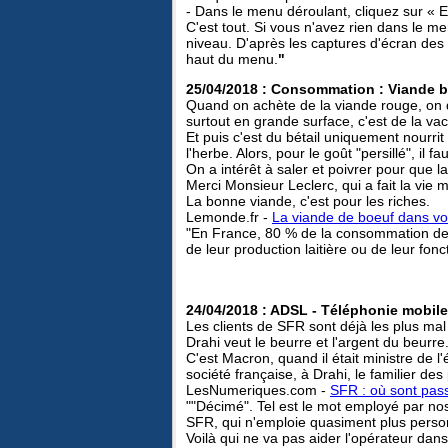
- Dans le menu déroulant, cliquez sur « 
C'est tout. Si vous n'avez rien dans le m
niveau. D'après les captures d'écran des u
haut du menu.
"
25/04/2018 : Consommation : Viande 
Quand on achète de la viande rouge, on d
surtout en grande surface, c'est de la va
Et puis c'est du bétail uniquement nourr
l'herbe. Alors, pour le goût "persillé", il f
On a intérêt à saler et poivrer pour que la
Merci Monsieur Leclerc, qui a fait la vie m
La bonne viande, c'est pour les riches.
Lemonde.fr -
La viande de boeuf dans votr
"En France, 80 % de la consommation de 
de leur production laitière ou de leur fo
24/04/2018 : ADSL - Téléphonie mobile 
Les clients de SFR sont déjà les plus mal 
Drahi veut le beurre et l'argent du beurre.
C'est Macron, quand il était ministre de 
société française, à Drahi, le familier des
LesNumeriques.com -
SFR : où sont pass
""Décimé". Tel est le mot employé par nos 
SFR, qui n'emploie quasiment plus personn
Voilà qui ne va pas aider l'opérateur dans l