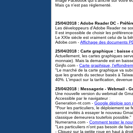
image Facebook qui s'affiche sur votre é
Mais ça n'est pas réglementé.
25/04/2018 : Adobe Reader DC - Préfér
Les développeurs d'Adobe Reader ne sont 
Il est impossible de choisir les préférence
Le XXIe siècle est vraiment celui de la bêt
Adobe.com -
Affichage des documents PD
25/04/2018 : Carte graphique : baisse 
Actuellement, les cartes graphiques serve
monnaie). Mais la demande est en baisse
Ginjfo.com -
Carte graphique, l'effondre
"Le marché de la carte graphique va subir
que les grands du secteur basés à Taïw
40%. L'impact sur la tarification, devenue 
25/04/2018 : Messagerie - Webmail - G
Une nouvelle version du webmail de Gmail
Accessible par le navigateur :
Generation-nt.com -
Google déploie son 
"Pour les particuliers, le déploiement se
seront invités à essayer le nouveau Gmail
classique demeurera toutefois possible."
Numerama.com -
Comment tester le nou
"Les particuliers n'ont pas besoin de fa
- Cliquez sur la petite roue en haut à dr