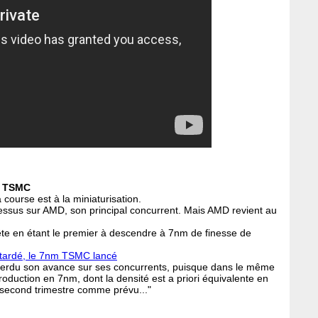
et TSMC
course est à la miniaturisation.
dessus sur AMD, son principal concurrent. Mais AMD revient au
ête en étant le premier à descendre à 7nm de finesse de
etardé, le 7nm TSMC lancé
 perdu son avance sur ses concurrents, puisque dans le même
duction en 7nm, dont la densité est a priori équivalente en
 second trimestre comme prévu..."