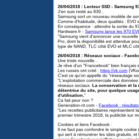
26/04/2018 : Lecteur SSD - Samsung 9
J'en suis resté au 830...
Samsung sort un nouveau modèle de son
Comme d'habitude, deux qualités : EVO e
En conséquence : attendre la sortie du 9
Hardware.fr -
Samsung lance les 970 EV
"Samsung vient d'annoncer une nouvell
Pro, dont la disponibilité est attendue po
type de NAND, TLC côté EVO et MLC côt
26/04/2018 : Réseaux sociaux - Faceb
Une triste nouvelle...
Je rêve d'un "Francebook" bien français
Les russes ont créé :
https://vk.com
(VKon
C'est ce qu'on appelle du "réseautage soci
"L'exploitation commerciale des donnée
réseaux sociaux.
La conservation et la 
détentrice du site, pour quelque usage
d'utilisation.
"
Ca fait peur non ?
Generation-nt.com -
Facebook : résultats
"Les recettes publicitaires représentent 
premier trimestre 2018, la publicité sur m
Cookies et liens Facebook :
Il ne faut pas confondre le simple cookie
qui sert à rémunérer les sites gratuits, 