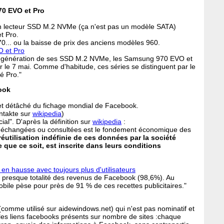
70 EVO et Pro
 lecteur SSD M.2 NVMe (ça n'est pas un modèle SATA)
t Pro.
70... ou la baisse de prix des anciens modèles 960.
O et Pro
e génération de ses SSD M.2 NVMe, les Samsung 970 EVO et
ur le 7 mai. Comme d'habitude, ces séries se distinguent par le
é Pro."
ook
 et détâché du fichage mondial de Facebook.
takte sur
wikipedia
)
al". D'après la définition sur
wikipedia
:
s échangées ou consultées est le fondement économique des
réutilisation indéfinie de ces données par la société
 que ce soit, est inscrite dans leurs conditions
 en hausse avec toujours plus d'utilisateurs
la presque totalité des revenus de Facebook (98,6%). Au
obile pèse pour près de 91 % de ces recettes publicitaires."
 (comme utilisé sur aidewindows.net) qui n'est pas nominatif et
et les liens facebooks présents sur nombre de sites :chaque