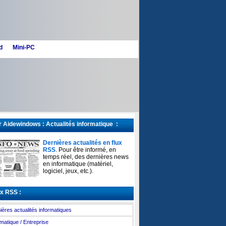
d
Mini-PC
 Aidewindows : Actualités informatique :
Dernières actualités en flux
RSS
. Pour être informé, en
temps réel, des dernières news
en informatique (matériel,
logiciel, jeux, etc.).
x RSS :
ières actualités informatiques
rmatique / Entreprise