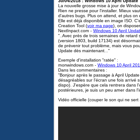
30/04/2018 : Windows 10 April Update
La nouvelle grosse mise à jour de Window
Rien ne presse pour l'installer. Mieux vau
d'autres bugs. Plus on attend, et plus on 
Elle est déjà disponible en image ISO. C'e
Creation Tool (
voir ma page
), on dispose
NextInpact.com -
Windows 10 April Update
"..Avec près de trois semaines de retard s
(version 1803, build 17134) est désormais 
de prévenir tout problème, mais vous po
Update dès maintenant..."
Exemple d'installation "ratée" :
monwindows.com -
Windows 10 April 2018
Dans les commentaires :
"Bonjour après le passage à April Update (
désagréables sur l'écran une fois arrivé s
dispo). J'espère que cela rentrera dans l
postérieures, je suis un peu amer dans l
Vidéo officielle (couper le son qui ne sert 