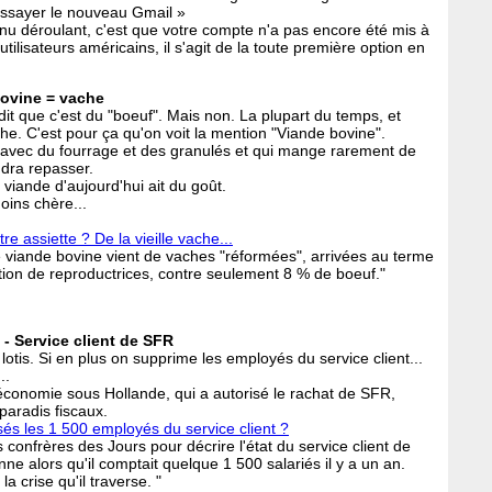
Essayer le nouveau Gmail »
enu déroulant, c'est que votre compte n'a pas encore été mis à
tilisateurs américains, il s'agit de la toute première option en
bovine = vache
it que c'est du "boeuf". Mais non. La plupart du temps, et
che. C'est pour ça qu'on voit la mention "Viande bovine".
it avec du fourrage et des granulés et qui mange rarement de
audra repasser.
 viande d'aujourd'hui ait du goût.
oins chère...
e assiette ? De la vieille vache...
viande bovine vient de vaches "réformées", arrivées au terme
nction de reproductrices, contre seulement 8 % de boeuf."
- Service client de SFR
lotis. Si en plus on supprime les employés du service client...
..
l'économie sous Hollande, qui a autorisé le rachat de SFR,
 paradis fiscaux.
és les 1 500 employés du service client ?
confrères des Jours pour décrire l'état du service client de
e alors qu'il comptait quelque 1 500 salariés il y a un an.
a crise qu'il traverse. "