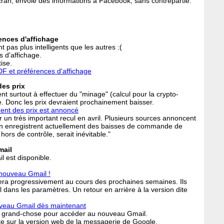
cran, envoie des informations à Facebook, sans contrepartie.
ences d'affichage
pas plus intelligents que les autres :(
s d'affichage.
ise.
F et préférences d'affichage
des prix
nt surtout à effectuer du "minage" (calcul pour la crypto-
. Donc les prix devraient prochainement baisser.
ment des prix est annoncé
 un très important recul en avril. Plusieurs sources annoncent
an enregistrent actuellement des baisses de commande de
hors de contrôle, serait inévitable."
mail
 est disponible.
nouveau Gmail !
 fera progressivement au cours des prochaines semaines. Ils
 dans les paramètres. Un retour en arrière à la version dite
veau Gmail dès maintenant
ire grand-chose pour accéder au nouveau Gmail.
oite sur la version web de la messagerie de Google.