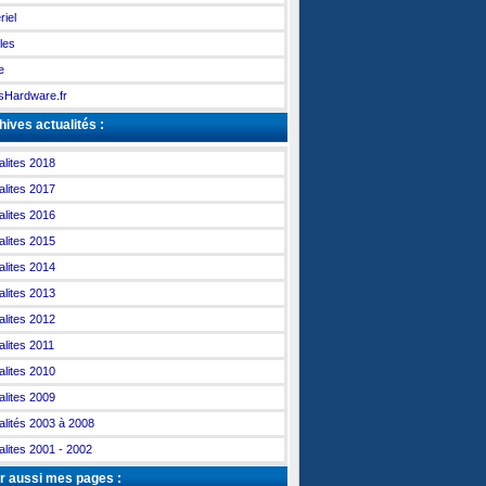
riel
les
e
Hardware.fr
ives actualités :
alites 2018
alites 2017
alites 2016
alites 2015
alites 2014
alites 2013
alites 2012
alites 2011
alites 2010
alites 2009
alités 2003 à 2008
alites 2001 - 2002
r aussi mes pages :