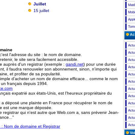
Juillet
Maté
15 juillet
Mobi
Appl
Toms
Ach
Actu
omaine
Actu
 c'est l'adresse du site : le nom de domaine.
tenir, le site sera facilement accessible.
Actu
te auprès d'un registrar (exemple :
gandi.net
) pour une durée
Actu
nt, il faudra renouveler son abonnement, sinon, n'importe qui
ine, et profiter de sa popularité.
Actu
 simple d'acheter un nom de domaine efficace... comme le nom
Actu
 un français depuis 1994.
ce.com
Actu
çais expatrié aux états-Unis, est l'heureux propriétaire du
Actu
qui a déposé une plainte en France pour récupérer le nom de
Actu
ce est une marque déposée.
Actu
e registrar qui n'est autre que Web.com a, sans prévenir Jean-
nce..."
Actu
Actu
b : Nom de domaine et Registrar
Voi