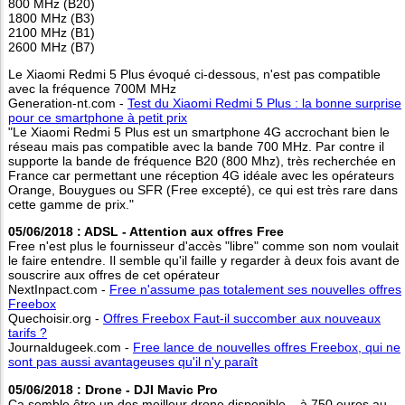
800 MHz (B20)
1800 MHz (B3)
2100 MHz (B1)
2600 MHz (B7)
Le Xiaomi Redmi 5 Plus évoqué ci-dessous, n'est pas compatible
avec la fréquence 700M MHz
Generation-nt.com -
Test du Xiaomi Redmi 5 Plus : la bonne surprise
pour ce smartphone à petit prix
"Le Xiaomi Redmi 5 Plus est un smartphone 4G accrochant bien le
réseau mais pas compatible avec la bande 700 MHz. Par contre il
supporte la bande de fréquence B20 (800 Mhz), très recherchée en
France car permettant une réception 4G idéale avec les opérateurs
Orange, Bouygues ou SFR (Free excepté), ce qui est très rare dans
cette gamme de prix."
05/06/2018 : ADSL - Attention aux offres Free
Free n'est plus le fournisseur d'accès "libre" comme son nom voulait
le faire entendre. Il semble qu'il faille y regarder à deux fois avant de
souscrire aux offres de cet opérateur
NextInpact.com -
Free n'assume pas totalement ses nouvelles offres
Freebox
Quechoisir.org -
Offres Freebox Faut-il succomber aux nouveaux
tarifs ?
Journaldugeek.com -
Free lance de nouvelles offres Freebox, qui ne
sont pas aussi avantageuses qu'il n'y paraît
05/06/2018 : Drone - DJI Mavic Pro
Ca semble être un des meilleur drone disponible... à 750 euros au