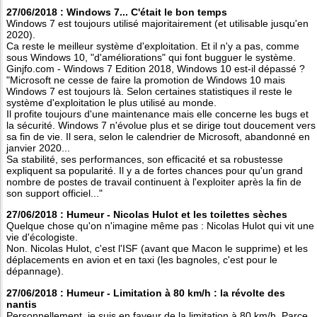
27/06/2018 : Windows 7... C'était le bon temps
Windows 7 est toujours utilisé majoritairement (et utilisable jusqu'en
2020).
Ca reste le meilleur système d'exploitation. Et il n'y a pas, comme
sous Windows 10, "d'améliorations" qui font bugguer le système.
Ginjfo.com - Windows 7 Edition 2018, Windows 10 est-il dépassé ?
"Microsoft ne cesse de faire la promotion de Windows 10 mais
Windows 7 est toujours là. Selon certaines statistiques il reste le
système d'exploitation le plus utilisé au monde.
Il profite toujours d'une maintenance mais elle concerne les bugs et
la sécurité. Windows 7 n'évolue plus et se dirige tout doucement vers
sa fin de vie. Il sera, selon le calendrier de Microsoft, abandonné en
janvier 2020...
Sa stabilité, ses performances, son efficacité et sa robustesse
expliquent sa popularité. Il y a de fortes chances pour qu'un grand
nombre de postes de travail continuent à l'exploiter après la fin de
son support officiel..."
27/06/2018 : Humeur - Nicolas Hulot et les toilettes sèches
Quelque chose qu'on n'imagine même pas : Nicolas Hulot qui vit une
vie d'écologiste.
Non. Nicolas Hulot, c'est l'ISF (avant que Macon le supprime) et les
déplacements en avion et en taxi (les bagnoles, c'est pour le
dépannage).
27/06/2018 : Humeur - Limitation à 80 km/h : la révolte des
nantis
Personnellement, je suis en faveur de la limitation à 80 km/h. Parce