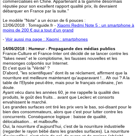
commercialisés en Chine. Appartenant à la gamme désormais
réputée pour son excellent rapport qualité prix, ils devraient
débarquer en France par la suite."
Le modèle "Note" a un écran de 6 pouces :
12/06/2018 : Tomsguide.fr -
Xiaomi Redmi Note 5 : un smartphone à
moins de 200 € qui a tout d'un grand
-
Voir aussi ma page : Xiaomi : smartphones
14/06/2018 : Humeur - Propagande des médias publics
France-Culture et France-Inter ont décidé de se lancer contre les
"fakes news" et le complotisme, les fausses nouvelles et les
mensonges colportés sur Internet.
Et c'est quoi la "Vérité" ?
D'abord, "les scientifiques" dont ils se réclament, affirment que la
nourriture est meilleure maintenant qu'auparavant !... Ah oui ? A la
table de l'Elysée peut-être, mais pour le français ordinaire, j'en
doute.
Ayant vécu dans les années 60, je me rappelle la qualité des
produits, le goût des fruits... avant que Leclerc et consorts
envahissent le marché.
Les grandes surfaces ont tiré les prix vers le bas, soi-disant pour le
bien des consommateurs, alors que c'est pour lutter contre les
concurrents. Conséquence logique : baisse de qualité,
délocalisation... et malbouffe.
Oui, la nourriture d'aujourd'hui, c'est de la nourriture industrielle
(regarder le rayon bébé dans les grandes surfaces). La nourriture
d'aujourd'hui, c'est plein de sel, de sucre et de graisse (obésité,