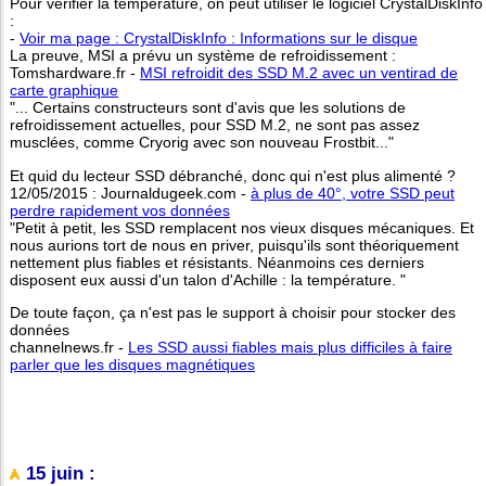
Pour vérifier la température, on peut utiliser le logiciel CrystalDiskInfo
:
-
Voir ma page : CrystalDiskInfo : Informations sur le disque
La preuve, MSI a prévu un système de refroidissement :
Tomshardware.fr -
MSI refroidit des SSD M.2 avec un ventirad de
carte graphique
"... Certains constructeurs sont d'avis que les solutions de
refroidissement actuelles, pour SSD M.2, ne sont pas assez
musclées, comme Cryorig avec son nouveau Frostbit..."
Et quid du lecteur SSD débranché, donc qui n'est plus alimenté ?
12/05/2015 : Journaldugeek.com -
à plus de 40°, votre SSD peut
perdre rapidement vos données
"Petit à petit, les SSD remplacent nos vieux disques mécaniques. Et
nous aurions tort de nous en priver, puisqu'ils sont théoriquement
nettement plus fiables et résistants. Néanmoins ces derniers
disposent eux aussi d'un talon d'Achille : la température. "
De toute façon, ça n'est pas le support à choisir pour stocker des
données
channelnews.fr -
Les SSD aussi fiables mais plus difficiles à faire
parler que les disques magnétiques
15 juin :