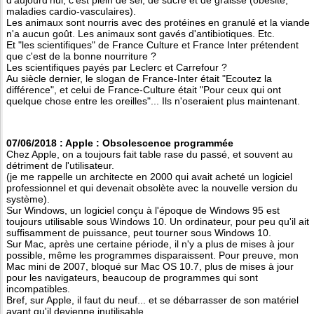
maladies cardio-vasculaires).
Les animaux sont nourris avec des protéines en granulé et la viande
n'a aucun goût. Les animaux sont gavés d'antibiotiques. Etc.
Et "les scientifiques" de France Culture et France Inter prétendent
que c'est de la bonne nourriture ?
Les scientifiques payés par Leclerc et Carrefour ?
Au siècle dernier, le slogan de France-Inter était "Ecoutez la
différence", et celui de France-Culture était "Pour ceux qui ont
quelque chose entre les oreilles"... Ils n'oseraient plus maintenant.
07/06/2018 : Apple : Obsolescence programmée
Chez Apple, on a toujours fait table rase du passé, et souvent au
détriment de l'utilisateur.
(je me rappelle un architecte en 2000 qui avait acheté un logiciel
professionnel et qui devenait obsolète avec la nouvelle version du
système).
Sur Windows, un logiciel conçu à l'époque de Windows 95 est
toujours utilisable sous Windows 10. Un ordinateur, pour peu qu'il ait
suffisamment de puissance, peut tourner sous Windows 10.
Sur Mac, après une certaine période, il n'y a plus de mises à jour
possible, même les programmes disparaissent. Pour preuve, mon
Mac mini de 2007, bloqué sur Mac OS 10.7, plus de mises à jour
pour les navigateurs, beaucoup de programmes qui sont
incompatibles.
Bref, sur Apple, il faut du neuf... et se débarrasser de son matériel
avant qu'il devienne inutilisable.