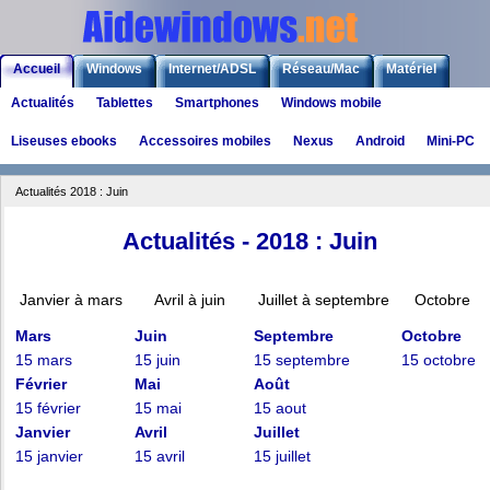
Accueil
Windows
Internet/ADSL
Réseau/Mac
Matériel
Actualités
Tablettes
Smartphones
Windows mobile
Logiciels
Liens
Jeux
Liseuses ebooks
Accessoires mobiles
Nexus
Android
Mini-PC
Actualités 2018 : Juin
Actualités - 2018 : Juin
Janvier à mars
Avril à juin
Juillet à septembre
Octobre
Mars
Juin
Septembre
Octobre
15 mars
15 juin
15 septembre
15 octobre
Février
Mai
Août
15 février
15 mai
15 aout
Janvier
Avril
Juillet
15 janvier
15 avril
15 juillet