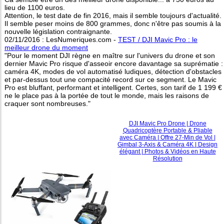
lieu de 1100 euros.
Attention, le test date de fin 2016, mais il semble toujours d'actualité.
Il semble peser moins de 800 grammes, donc n'être pas soumis à la
nouvelle législation contraignante.
02/11/2016 : LesNumeriques.com -
TEST / DJI Mavic Pro : le
meilleur drone du moment
"Pour le moment DJI règne en maître sur l'univers du drone et son
dernier Mavic Pro risque d'asseoir encore davantage sa suprématie :
caméra 4K, modes de vol automatisé ludiques, détection d'obstacles
et par-dessus tout une compacité record sur ce segment. Le Mavic
Pro est bluffant, performant et intelligent. Certes, son tarif de 1 199 €
ne le place pas à la portée de tout le monde, mais les raisons de
craquer sont nombreuses."
DJI Mavic Pro Drone | Drone
Quadricoptère Portable & Pliable
avec Caméra | Offre 27-Min de Vol |
Gimbal 3-Axis & Caméra 4K | Design
élégant | Photos & Vidéos en Haute
Résolution