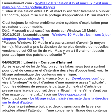
Generation-nt.com -
WWDC 2018 : fusion iOS et macOS, c'est non…
mais oui pour du portage d'applis
"L'idée d'une fusion entre iOS et macOS est définitivement à oublier.
Par contre, Apple mise sur le portage d'applications iOS sur macOS."
C'est toujours le même problème entre système d'exploitation pour
ordinateur et pour mobile.
Déjà, Microsoft s'est cassé les dents sur Windows 10 Mobile :
30/01/2018 : Lesmobiles.com -
Windows 10 Mobile : les mises à jour
stoppées (pour toujours ?)
"Puisque Windows 10 Mobile n'a pas vraiment d'avenir (à moyen
terme), Microsoft a pris la décision de ne plus émettre de nouvelles
versions de cet OS en fin de vie. Mais y en a-t-il vraiment besoin
pour appliquer des patchs de sécurité ?"
04/06/2018 : Libertés - Censure d'Internet
Après le projet de loi de Macron sur les fakes news (qui a surtout
pour objet de censurer et d'interdire des sites d'opposition), voici le
filtrage automatique des contenus mis en ligne.
C'est une proposition de la France (voir sur
Developpez.com
) qui
vise à "protéger" le droit d'auteur d'une manière assez "radicale" :
"pour les éditeurs de presse, le partage d'un extrait d'article de
presse sans licence pourrait devenir illégal, même s'il ne s'agit pas
d'un usage commercial..." (voir sur
Developpez.com
)
NextInpact.com -
Le filtrage industrialisé s'incruste dans la directive
sur le droit d'auteur
"... Sous la présidence bulgare, deux dispositions de la version
adoptée attirent l'attention : l'une concerne le filtrage des contenus,