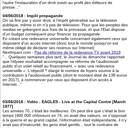
l'autre l'instauration d'un droit voisin au profit des éditeurs de
presse..."
04/06/2018 : Impôt propagande
On va finir par y avoir droit, à l'impôt généralisé sur la télévision
publique, même si on n'a pas de télévision. Pour que les peoples des
medias se gobergent aux frais de la princesse, et que l'Etat dispose
d'un budget conséquent pour financer sa propagande.
En créant une redevance universelle concernant également ceux qui
disposent d'un accès internet (donc tout le monde puisqu'on est
même obligé de déclarer ses revenus sur Internet)
NextInpact.com -
Pas de réforme de la redevance TV avant 2019
"... Quelques semaines plus tard, le Journal du dimanche rapportait
que l'élysée souhaitait accompagner sa réforme de l'audiovisuel
public d'un volet relatif au financement, « avec une redevance
universelle ». L'objectif ? élargir le nombre de foyers soumis à la
contribution à l'audiovisuel public (dont le montant était de 138 euros
en 2017), à commencer par ceux qui disposent d'un accès à
Internet..."
03/06/2018 : Vidéo - EAGLES - Live at the Capital Centre [March
1977]
Les années 70, c'était les meilleures. On peut dire que c'était le bon
temps (400 000 chômeurs en 74, on avait des valeurs, on s'opposait
à la guerre et au grand capital, l'information était indépendante, il n'y
avait pas d'insécurité, les gens était gentils... tout le contraire de