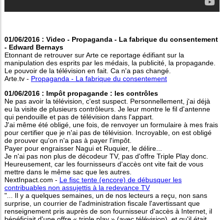
01/06/2016 : Video - Propaganda - La fabrique du consentement
- Edward Bernays
Etonnant de retrouver sur Arte ce reportage édifiant sur la
manipulation des esprits par les médais, la publicité, la propagande.
Le pouvoir de la télévision en fait. Ca n'a pas changé.
Arte.tv -
Propaganda - La fabrique du consentement
01/06/2016 : Impôt propagande : les contrôles
Ne pas avoir la télévision, c'est suspect. Personnellement, j'ai déjà
eu la visite de plusieurs contrôleurs. Je leur montre le fil d'antenne
qui pendouille et pas de télévision dans l'appart.
J'ai même été obligé, une fois, de renvoyer un formulaire à mes frais
pour certifier que je n'ai pas de télévision. Incroyable, on est obligé
de prouver qu'on n'a pas à payer l'impôt.
Payer pour engraisser Nagui et Ruquier, le délire...
Je n'ai pas non plus de décodeur TV, pas d'offre Triple Play donc.
Heureusement, car les fournisseurs d'accès ont vite fait de vous
mettre dans le même sac que les autres.
NextInpact.com -
Le fisc tente (encore) de débusquer les
contribuables non assujettis à la redevance TV
"... Il y a quelques semaines, un de nos lecteurs a reçu, non sans
surprise, un courrier de l'administration fiscale l'avertissant que
renseignement pris auprès de son fournisseur d'accès à Internet, il
bénéficiait d'une offre « triple play » (avec télévision), et qu'il était