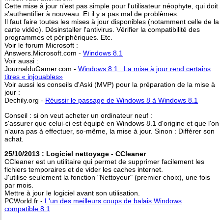
Cette mise à jour n'est pas simple pour l'utilisateur néophyte, qui doit
s'authentifier à nouveau. Et il y a pas mal de problèmes.
Il faut faire toutes les mises à jour disponibles (notamment celle de la
carte vidéo). Désinstaller l'antivirus. Vérifier la compatibilité des
programmes et périphériques. Etc.
Voir le forum Microsoft :
Answers.Microsoft.com -
Windows 8.1
Voir aussi :
JournalduGamer.com -
Windows 8.1 : La mise à jour rend certains
titres « injouables»
Voir aussi les conseils d'Aski (MVP) pour la préparation de la mise à
jour :
Dechily.org -
Réussir le passage de Windows 8 à Windows 8.1
Conseil : si on veut acheter un ordinateur neuf :
s'assurer que celui-ci est équipé en Windows 8.1 d'origine et que l'on
n'aura pas à effectuer, so-même, la mise à jour. Sinon : Différer son
achat.
25/10/2013 : Logiciel nettoyage - CCleaner
CCleaner est un utilitaire qui permet de supprimer facilement les
fichiers temporaires et de vider les caches internet.
J'utilise seulement la fonction "Nettoyeur" (premier choix), une fois
par mois.
Mettre à jour le logiciel avant son utilisation.
PCWorld.fr -
L'un des meilleurs coups de balais Windows
compatible 8.1