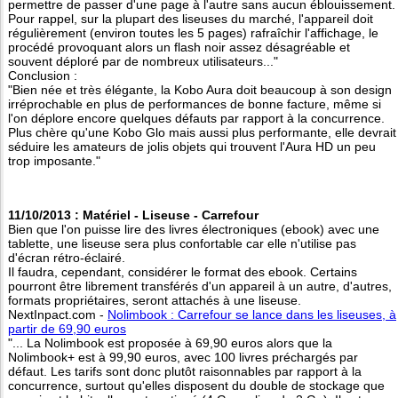
permettre de passer d'une page à l'autre sans aucun éblouissement.
Pour rappel, sur la plupart des liseuses du marché, l'appareil doit
régulièrement (environ toutes les 5 pages) rafraîchir l'affichage, le
procédé provoquant alors un flash noir assez désagréable et
souvent déploré par de nombreux utilisateurs..."
Conclusion :
"Bien née et très élégante, la Kobo Aura doit beaucoup à son design
irréprochable en plus de performances de bonne facture, même si
l'on déplore encore quelques défauts par rapport à la concurrence.
Plus chère qu'une Kobo Glo mais aussi plus performante, elle devrait
séduire les amateurs de jolis objets qui trouvent l'Aura HD un peu
trop imposante."
11/10/2013 : Matériel - Liseuse - Carrefour
Bien que l'on puisse lire des livres électroniques (ebook) avec une
tablette, une liseuse sera plus confortable car elle n'utilise pas
d'écran rétro-éclairé.
Il faudra, cependant, considérer le format des ebook. Certains
pourront être librement transférés d'un appareil à un autre, d'autres,
formats propriétaires, seront attachés à une liseuse.
NextInpact.com -
Nolimbook : Carrefour se lance dans les liseuses, à
partir de 69,90 euros
"... La Nolimbook est proposée à 69,90 euros alors que la
Nolimbook+ est à 99,90 euros, avec 100 livres préchargés par
défaut. Les tarifs sont donc plutôt raisonnables par rapport à la
concurrence, surtout qu'elles disposent du double de stockage que