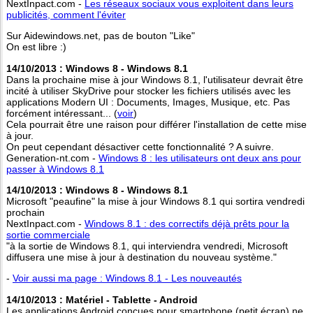
NextInpact.com -
Les réseaux sociaux vous exploitent dans leurs
publicités, comment l'éviter
Sur Aidewindows.net, pas de bouton "Like"
On est libre :)
14/10/2013 : Windows 8 - Windows 8.1
Dans la prochaine mise à jour Windows 8.1, l'utilisateur devrait être
incité à utiliser SkyDrive pour stocker les fichiers utilisés avec les
applications Modern UI : Documents, Images, Musique, etc. Pas
forcément intéressant... (
voir
)
Cela pourrait être une raison pour différer l'installation de cette mise
à jour.
On peut cependant désactiver cette fonctionnalité ? A suivre.
Generation-nt.com -
Windows 8 : les utilisateurs ont deux ans pour
passer à Windows 8.1
14/10/2013 : Windows 8 - Windows 8.1
Microsoft "peaufine" la mise à jour Windows 8.1 qui sortira vendredi
prochain
NextInpact.com -
Windows 8.1 : des correctifs déjà prêts pour la
sortie commerciale
"à la sortie de Windows 8.1, qui interviendra vendredi, Microsoft
diffusera une mise à jour à destination du nouveau système."
-
Voir aussi ma page : Windows 8.1 - Les nouveautés
14/10/2013 : Matériel - Tablette - Android
Les applications Android conçues pour smartphone (petit écran) ne