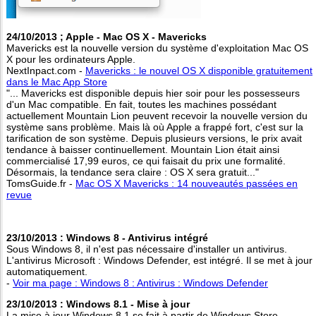
24/10/2013 ; Apple - Mac OS X - Mavericks
Mavericks est la nouvelle version du système d'exploitation Mac OS
X pour les ordinateurs Apple.
NextInpact.com -
Mavericks : le nouvel OS X disponible gratuitement
dans le Mac App Store
"... Mavericks est disponible depuis hier soir pour les possesseurs
d'un Mac compatible. En fait, toutes les machines possédant
actuellement Mountain Lion peuvent recevoir la nouvelle version du
système sans problème. Mais là où Apple a frappé fort, c'est sur la
tarification de son système. Depuis plusieurs versions, le prix avait
tendance à baisser continuellement. Mountain Lion était ainsi
commercialisé 17,99 euros, ce qui faisait du prix une formalité.
Désormais, la tendance sera claire : OS X sera gratuit..."
TomsGuide.fr -
Mac OS X Mavericks : 14 nouveautés passées en
revue
23/10/2013 : Windows 8 - Antivirus intégré
Sous Windows 8, il n'est pas nécessaire d'installer un antivirus.
L'antivirus Microsoft : Windows Defender, est intégré. Il se met à jour
automatiquement.
-
Voir ma page : Windows 8 : Antivirus : Windows Defender
23/10/2013 : Windows 8.1 - Mise à jour
La mise à jour Windows 8.1 se fait à partir de Windows Store