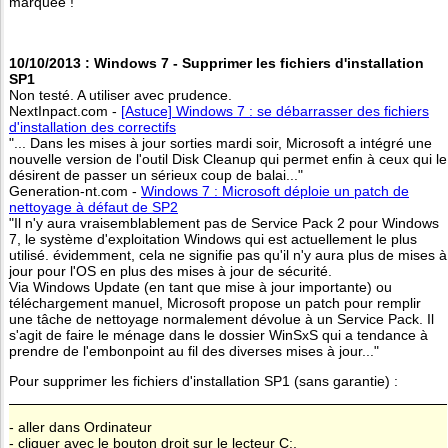
marquée !"
10/10/2013 : Windows 7 - Supprimer les fichiers d'installation
SP1
Non testé. A utiliser avec prudence.
NextInpact.com -
[Astuce] Windows 7 : se débarrasser des fichiers
d'installation des correctifs
"... Dans les mises à jour sorties mardi soir, Microsoft a intégré une
nouvelle version de l'outil Disk Cleanup qui permet enfin à ceux qui le
désirent de passer un sérieux coup de balai..."
Generation-nt.com -
Windows 7 : Microsoft déploie un patch de
nettoyage à défaut de SP2
"Il n'y aura vraisemblablement pas de Service Pack 2 pour Windows
7, le système d'exploitation Windows qui est actuellement le plus
utilisé. évidemment, cela ne signifie pas qu'il n'y aura plus de mises à
jour pour l'OS en plus des mises à jour de sécurité.
Via Windows Update (en tant que mise à jour importante) ou
téléchargement manuel, Microsoft propose un patch pour remplir
une tâche de nettoyage normalement dévolue à un Service Pack. Il
s'agit de faire le ménage dans le dossier WinSxS qui a tendance à
prendre de l'embonpoint au fil des diverses mises à jour..."
Pour supprimer les fichiers d'installation SP1 (sans garantie) :
- aller dans Ordinateur
- cliquer avec le bouton droit sur le lecteur C:,