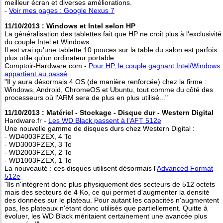
meilleur écran et diverses améliorations.
-
Voir mes pages : Google Nexus 7
11/10/2013 : Windows et Intel selon HP
La généralisation des tablettes fait que HP ne croit plus à l'exclusivité
du couple Intel et Windows.
Il est vrai qu'une tablette 10 pouces sur la table du salon est parfois
plus utile qu'un ordinateur portable...
Comptoir-Hardware.com -
Pour HP, le couple gagnant Intel/Windows
appartient au passé
"Il y aura désormais 4 OS (de manière renforcée) chez la firme :
Windows, Android, ChromeOS et Ubuntu, tout comme du côté des
processeurs où l'ARM sera de plus en plus utilisé..."
11/10/2013 : Matériel - Stockage - Disque dur - Western Digital
Hardware.fr -
Les WD Black passent à l'AFT 512e
Une nouvelle gamme de disques durs chez Western Digital :
- WD4003FZEX, 4 To
- WD3003FZEX, 3 To
- WD2003FZEX, 2 To
- WD1003FZEX, 1 To
La nouveauté : ces disques utilisent désormais l'
Advanced Format
512e
"Ils n'intègrent donc plus physiquement des secteurs de 512 octets
mais des secteurs de 4 Ko, ce qui permet d'augmenter la densité
des données sur le plateau. Pour autant les capacités n'augmentent
pas, les plateaux n'étant donc utilisés que partiellement. Quitte à
évoluer, les WD Black méritaient certainement une avancée plus