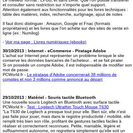
Le meilleur format : EPUB, et sans DRM. Que l'on puisse transférer
et consulter sans restriction sur n'importe quel support.
Attention également aux fonctionnalités pour les livres techniques :
table des matières, index, recherche, surlignage, ajout de notes
Il faut donc distinguer : Amazon, Google et Fnac (formats
propriétaires) et les livres que l'on achète sur des sites de vente en
ligne (ex : Numilog)
-
Voir ma page : Livres numériques (ebooks)
30/10/2013 : Internet - eCommerce - Piratage Adobe
L'achat sur Internet peut représenter un problème lorsque le site
conserve les données bancaires de l'acheteur... et se fait pirater.
Si on possède un compte Adobe, il est indispensable de modifier son
mot de passe.
PCWorld.fr -
Le piratage d'Adobe concernerait 38 millions de
comptes et non 3 millions comme annoncé au départ
29/10/2013 : Matériel - Souris tactile Bluetooth
Une nouvelle souris Logitech en Bluetooth avec surface tactile
PCWorld.fr -
Test : Logitech Ultrathin Touch Mouse T630
"La T630 de Logitech a presque tout pour elle. Bien sûr, elle n'est
pas faite pour jouer, mais dans le registre productivité / mobilité, elle
remplit très bien son rôle, profitant de gestures tactiles faciles à
réaliser et correctement reconnues. Petite, maniable, légère et
suffisamment autonome, on regrettera simplement qu'elle soit un