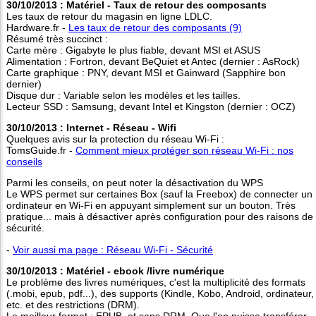
30/10/2013 : Matériel - Taux de retour des composants
Les taux de retour du magasin en ligne LDLC.
Hardware.fr -
Les taux de retour des composants (9)
Résumé très succinct :
Carte mère : Gigabyte le plus fiable, devant MSI et ASUS
Alimentation : Fortron, devant BeQuiet et Antec (dernier : AsRock)
Carte graphique : PNY, devant MSI et Gainward (Sapphire bon
dernier)
Disque dur : Variable selon les modèles et les tailles.
Lecteur SSD : Samsung, devant Intel et Kingston (dernier : OCZ)
30/10/2013 : Internet - Réseau - Wifi
Quelques avis sur la protection du réseau Wi-Fi :
TomsGuide.fr -
Comment mieux protéger son réseau Wi-Fi : nos
conseils
Parmi les conseils, on peut noter la désactivation du WPS
Le WPS permet sur certaines Box (sauf la Freebox) de connecter un
ordinateur en Wi-Fi en appuyant simplement sur un bouton. Très
pratique... mais à désactiver après configuration pour des raisons de
sécurité.
-
Voir aussi ma page : Réseau Wi-Fi - Sécurité
30/10/2013 : Matériel - ebook /livre numérique
Le problème des livres numériques, c'est la multiplicité des formats
(.mobi, epub, pdf...), des supports (Kindle, Kobo, Android, ordinateur,
etc. et des restrictions (DRM).