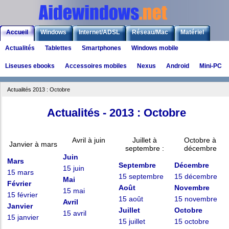
Accueil
Windows
Internet/ADSL
Réseau/Mac
Matériel
Actualités
Tablettes
Smartphones
Windows mobile
Logiciels
Liens
Jeux
Liseuses ebooks
Accessoires mobiles
Nexus
Android
Mini-PC
Actualités 2013 : Octobre
Actualités - 2013 : Octobre
Avril à juin
Juillet à
Octobre à
Janvier à mars
septembre :
décembre
Juin
Mars
Septembre
Décembre
15 juin
15 mars
15 septembre
15 décembre
Mai
Février
Août
Novembre
15 mai
15 février
15 août
15 novembre
Avril
Janvier
Juillet
Octobre
15 avril
15 janvier
15 juillet
15 octobre