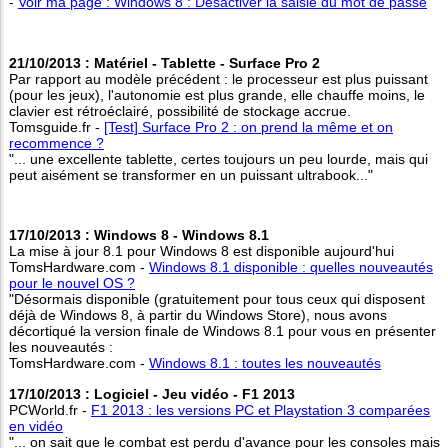
-
Voir ma page : Windows 8 : Désactiver la saisie du mot de passe
21/10/2013 : Matériel - Tablette - Surface Pro 2
Par rapport au modèle précédent : le processeur est plus puissant
(pour les jeux), l'autonomie est plus grande, elle chauffe moins, le
clavier est rétroéclairé, possibilité de stockage accrue.
Tomsguide.fr -
[Test] Surface Pro 2 : on prend la même et on
recommence ?
"... une excellente tablette, certes toujours un peu lourde, mais qui
peut aisément se transformer en un puissant ultrabook..."
17/10/2013 : Windows 8 - Windows 8.1
La mise à jour 8.1 pour Windows 8 est disponible aujourd'hui
TomsHardware.com -
Windows 8.1 disponible : quelles nouveautés
pour le nouvel OS ?
"Désormais disponible (gratuitement pour tous ceux qui disposent
déjà de Windows 8, à partir du Windows Store), nous avons
décortiqué la version finale de Windows 8.1 pour vous en présenter
les nouveautés :
TomsHardware.com -
Windows 8.1 : toutes les nouveautés
17/10/2013 : Logiciel - Jeu vidéo - F1 2013
PCWorld.fr -
F1 2013 : les versions PC et Playstation 3 comparées
en vidéo
"... on sait que le combat est perdu d'avance pour les consoles mais