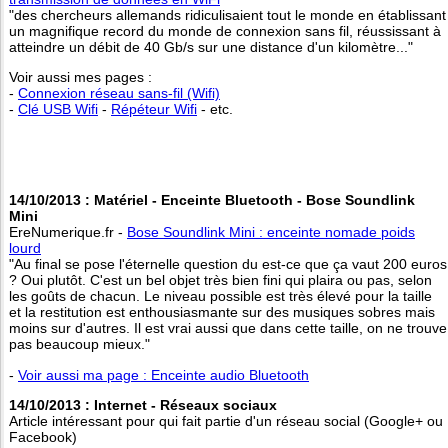
"des chercheurs allemands ridiculisaient tout le monde en établissant
un magnifique record du monde de connexion sans fil, réussissant à
atteindre un débit de 40 Gb/s sur une distance d'un kilomètre..."
Voir aussi mes pages :
-
Connexion réseau sans-fil (Wifi)
-
Clé USB Wifi
-
Répéteur Wifi
- etc.
14/10/2013 : Matériel - Enceinte Bluetooth - Bose Soundlink
Mini
EreNumerique.fr -
Bose Soundlink Mini : enceinte nomade poids
lourd
"Au final se pose l'éternelle question du est-ce que ça vaut 200 euros
? Oui plutôt. C'est un bel objet très bien fini qui plaira ou pas, selon
les goûts de chacun. Le niveau possible est très élevé pour la taille
et la restitution est enthousiasmante sur des musiques sobres mais
moins sur d'autres. Il est vrai aussi que dans cette taille, on ne trouve
pas beaucoup mieux."
-
Voir aussi ma page : Enceinte audio Bluetooth
14/10/2013 : Internet - Réseaux sociaux
Article intéressant pour qui fait partie d'un réseau social (Google+ ou
Facebook)