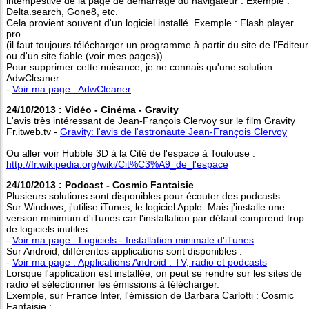
intempestive de la page de démarrage du navigateur : Exemple :
Delta.search, Gone8, etc.
Cela provient souvent d'un logiciel installé. Exemple : Flash player
pro
(il faut toujours télécharger un programme à partir du site de l'Editeur
ou d'un site fiable (voir mes pages))
Pour supprimer cette nuisance, je ne connais qu'une solution :
AdwCleaner
-
Voir ma page : AdwCleaner
24/10/2013 : Vidéo - Cinéma - Gravity
L'avis très intéressant de Jean-François Clervoy sur le film Gravity
Fr.itweb.tv -
Gravity: l'avis de l'astronaute Jean-François Clervoy
Ou aller voir Hubble 3D à la Cité de l'espace à Toulouse :
http://fr.wikipedia.org/wiki/Cit%C3%A9_de_l'espace
24/10/2013 : Podcast - Cosmic Fantaisie
Plusieurs solutions sont disponibles pour écouter des podcasts.
Sur Windows, j'utilise iTunes, le logiciel Apple. Mais j'installe une
version minimum d'iTunes car l'installation par défaut comprend trop
de logiciels inutiles
-
Voir ma page : Logiciels - Installation minimale d'iTunes
Sur Android, différentes applications sont disponibles :
-
Voir ma page : Applications Android : TV, radio et podcasts
Lorsque l'application est installée, on peut se rendre sur les sites de
radio et sélectionner les émissions à télécharger.
Exemple, sur France Inter, l'émission de Barbara Carlotti : Cosmic
Fantaisie :