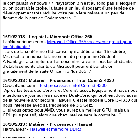
le comparatif Windows 7 / Playstation 3 n'est au fond pas si éloquent
qu'on pourrait le croire, la faute à un jeu disposant d'une fenêtre de
développement très réduite voire peut-être même à un peu de
flemme de la part de Codemasters..."
16/10/2013 : Logiciel - Microsoft Office 365
LesNumeriques.com -
Microsoft Office 365 va devenir gratuit pour
les étudiants !
"Lors de la conférence Educause, qui a débuté hier 15 octobre,
Microsoft a annoncé le lancement du programme Student
Advantage. à compter du 1er décembre à venir, tous les étudiants
d'établissements clients de Microsoft pourront bénéficier
gratuitement de la suite Office ProPlus 365..."
16/10/2013 : Matériel - Processeur - Intel Core i3-4330
Cowcotland.com -
Test processeur Intel Core i3-4330
"Après les tests des Core i5 et Core i7, assez logiquement nous nous
attardons ce jour sur les modèles Dual-Core, qui profitent donc aussi
de la nouvelle architecture Haswell. C'est le modèle Core i3-4330 qui
nous intéresse avec sa fréquence de 3.5 GHz...
... si vous optez pour AMD, vous aurez un meilleur GPU, mais un
CPU plus poussif, alors que chez Intel ce sera le contraire..."
16/10/2013 : Matériel - Processeur - Haswell
Hardware.fr -
Haswell et mémoire DDR3