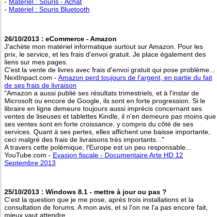
-
Matériel : Souris - Achat
-
Matériel : Souris Bluetooth
26/10/2013 : eCommerce - Amazon
J'achète mon matériel informatique surtout sur Amazon. Pour les
prix, le service, et les frais d'envoi gratuit. Je place également des
liens sur mes pages.
C'est la vente de livres avec frais d'envoi gratuit qui pose problème...
NextInpact.com -
Amazon perd toujours de l'argent, en partie du fait
de ses frais de livraison
"Amazon a aussi publié ses résultats trimestriels, et à l'instar de
Microsoft ou encore de Google, ils sont en forte progression. Si le
libraire en ligne demeure toujours aussi imprécis concernant ses
ventes de liseuses et tablettes Kindle, il n'en demeure pas moins que
ses ventes sont en forte croissance, y compris du côté de ses
services. Quant à ses pertes, elles affichent une baisse importante,
ceci malgré des frais de livraisons très importants..."
A travers cette polémique, l'Europe est un peu responsable...
YouTube.com -
Evasion fiscale - Documentaire Arte HD 12
Septembre 2013
25/10/2013 : Windows 8.1 - mettre à jour ou pas ?
C'est la question que je me pose, après trois installations et la
consultation de forums. A mon avis, et si l'on ne l'a pas encore fait,
mieux vaut attendre...