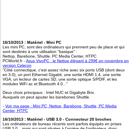
16/10/2013 : Matériel - Mini PC
Les mini PC, sont des ordinateurs qui prennent peu de place et qui
sont destinés à une utilisation "basique" :
Nettop, Barebone, Shuttle, PC Media Center, HTPC
PCWorld.fr -
Asus VivoPC : le Nettop élégant à 299€ en novembre en
version Celeron
"Côté connectique, c'est assez riche avec six ports USB (dont deux
en 3.0), un port Ethernet Gigabit, une sortie HDMI 1.4, une sortie
VGA, un lecteur de cartes SD, une sortie optique S/PDIF, et les
modules WiFi ac et Bluetooth 4.0..."
Deux choix principaux : Intel NUC et Gigabyte Brix.
Auxquels on peut ajouter les barebones Shuttle.
-
Voir ma page : Mini PC, Nettop, Barebone, Shuttle, PC Media
Center, HTPC
16/10/2013 : Matériel - USB 3.0 - Connecteur 20 broches
Les ordinateurs de bureau récents sont parfois équipés en prises
USB 3.0... mais qui sont situées à l'arrière de l'ordinateur, donc