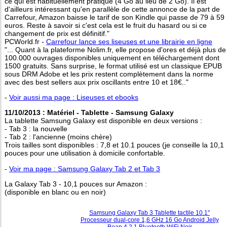
ce qui est habituellement pratiqué (4 Go au lieu de 2 Go). Il est
d'ailleurs intéressant qu'en parallèle de cette annonce de la part de
Carrefour, Amazon baisse le tarif de son Kindle qui passe de 79 à 59
euros. Reste à savoir si c'est cela est le fruit du hasard ou si ce
changement de prix est définitif."
PCWorld.fr -
Carrefour lance ses liseuses et une librairie en ligne
"... Quant à la plateforme Nolim.fr, elle propose d'ores et déjà plus de
100.000 ouvrages disponibles uniquement en téléchargement dont
1500 gratuits. Sans surprise, le format utilisé est un classique EPUB
sous DRM Adobe et les prix restent complètement dans la norme
avec des best sellers aux prix oscillants entre 10 et 18€.."
-
Voir aussi ma page : Liseuses et ebooks
11/10/2013 : Matériel - Tablette - Samsung Galaxy
La tablette Samsung Galaxy est disponible en deux versions :
- Tab 3 : la nouvelle
- Tab 2 : l'ancienne (moins chère)
Trois tailles sont disponibles : 7,8 et 10.1 pouces (je conseille la 10,1
pouces pour une utilisation à domicile confortable.
-
Voir ma page : Samsung Galaxy Tab 2 et Tab 3
La Galaxy Tab 3 - 10,1 pouces sur Amazon :
(disponible en blanc ou en noir)
Samsung Galaxy Tab 3 Tablette tactile 10.1"
Processeur dual-core 1,6 GHz 16 Go Android Jelly
Bean 4.2.1 Bluetooth WiFi Noir