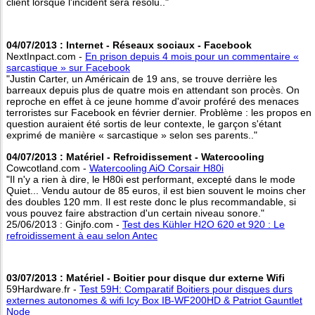
client lorsque l'incident sera résolu.."
04/07/2013 : Internet - Réseaux sociaux - Facebook
NextInpact.com -
En prison depuis 4 mois pour un commentaire «
sarcastique » sur Facebook
"Justin Carter, un Américain de 19 ans, se trouve derrière les
barreaux depuis plus de quatre mois en attendant son procès. On
reproche en effet à ce jeune homme d'avoir proféré des menaces
terroristes sur Facebook en février dernier. Problème : les propos en
question auraient été sortis de leur contexte, le garçon s'étant
exprimé de manière « sarcastique » selon ses parents.."
04/07/2013 : Matériel - Refroidissement - Watercooling
Cowcotland.com -
Watercooling AiO Corsair H80i
"Il n'y a rien à dire, le H80i est performant, excepté dans le mode
Quiet... Vendu autour de 85 euros, il est bien souvent le moins cher
des doubles 120 mm. Il est reste donc le plus recommandable, si
vous pouvez faire abstraction d'un certain niveau sonore."
25/06/2013 : Ginjfo.com -
Test des Kühler H2O 620 et 920 : Le
refroidissement à eau selon Antec
03/07/2013 : Matériel - Boitier pour disque dur externe Wifi
59Hardware.fr -
Test 59H: Comparatif Boitiers pour disques durs
externes autonomes & wifi Icy Box IB-WF200HD & Patriot Gauntlet
Node