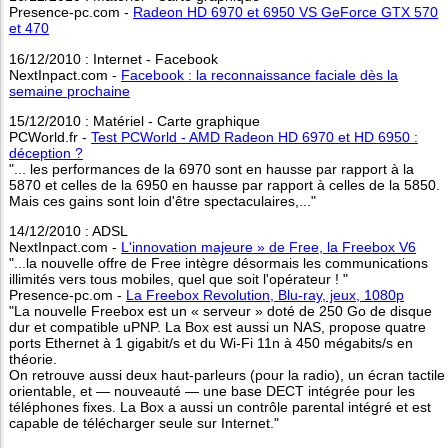
Presence-pc.com -
Radeon HD 6970 et 6950 VS GeForce GTX 570
et 470
16/12/2010 : Internet - Facebook
NextInpact.com -
Facebook : la reconnaissance faciale dès la
semaine prochaine
15/12/2010 : Matériel - Carte graphique
PCWorld.fr -
Test PCWorld - AMD Radeon HD 6970 et HD 6950 :
déception ?
"... les performances de la 6970 sont en hausse par rapport à la
5870 et celles de la 6950 en hausse par rapport à celles de la 5850.
Mais ces gains sont loin d'être spectaculaires,..."
14/12/2010 : ADSL
NextInpact.com -
L'innovation majeure » de Free, la Freebox V6
"...la nouvelle offre de Free intègre désormais les communications
illimités vers tous mobiles, quel que soit l'opérateur ! "
Presence-pc.om -
La Freebox Revolution, Blu-ray, jeux, 1080p
"La nouvelle Freebox est un « serveur » doté de 250 Go de disque
dur et compatible uPNP. La Box est aussi un NAS, propose quatre
ports Ethernet à 1 gigabit/s et du Wi-Fi 11n à 450 mégabits/s en
théorie.
On retrouve aussi deux haut-parleurs (pour la radio), un écran tactile
orientable, et — nouveauté — une base DECT intégrée pour les
téléphones fixes. La Box a aussi un contrôle parental intégré et est
capable de télécharger seule sur Internet."