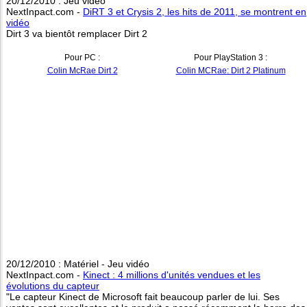
20/12/2010 : Jeu vidéo
NextInpact.com -
DiRT 3 et Crysis 2, les hits de 2011, se montrent en
vidéo
Dirt 3 va bientôt remplacer Dirt 2
Pour PC :
Pour PlayStation 3 :
Colin McRae Dirt 2
Colin MCRae: Dirt 2 Platinum
20/12/2010 : Matériel - Jeu vidéo
NextInpact.com -
Kinect : 4 millions d'unités vendues et les
évolutions du capteur
"Le capteur Kinect de Microsoft fait beaucoup parler de lui. Ses