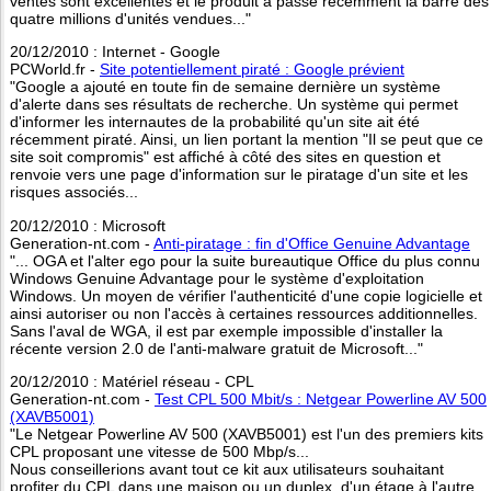
ventes sont excellentes et le produit a passé récemment la barre des
quatre millions d'unités vendues..."
20/12/2010 : Internet - Google
PCWorld.fr -
Site potentiellement piraté : Google prévient
"Google a ajouté en toute fin de semaine dernière un système
d'alerte dans ses résultats de recherche. Un système qui permet
d'informer les internautes de la probabilité qu'un site ait été
récemment piraté. Ainsi, un lien portant la mention "Il se peut que ce
site soit compromis" est affiché à côté des sites en question et
renvoie vers une page d'information sur le piratage d'un site et les
risques associés...
20/12/2010 : Microsoft
Generation-nt.com -
Anti-piratage : fin d'Office Genuine Advantage
"... OGA et l'alter ego pour la suite bureautique Office du plus connu
Windows Genuine Advantage pour le système d'exploitation
Windows. Un moyen de vérifier l'authenticité d'une copie logicielle et
ainsi autoriser ou non l'accès à certaines ressources additionnelles.
Sans l'aval de WGA, il est par exemple impossible d'installer la
récente version 2.0 de l'anti-malware gratuit de Microsoft..."
20/12/2010 : Matériel réseau - CPL
Generation-nt.com -
Test CPL 500 Mbit/s : Netgear Powerline AV 500
(XAVB5001)
"Le Netgear Powerline AV 500 (XAVB5001) est l'un des premiers kits
CPL proposant une vitesse de 500 Mbp/s...
Nous conseillerions avant tout ce kit aux utilisateurs souhaitant
profiter du CPL dans une maison ou un duplex, d'un étage à l'autre,