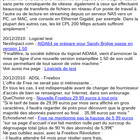
sans perte conséquente de vitesse. également à ceux qui effectuent
beaucoup de transferts de fichiers en réseau d'un poste de travail à
l'autre ou de lecture en streaming depuis un serveur NAS vers un
PC, un MAC, une console en Ethernet Gigabit, par exemple. Dans la
plupart des autres cas, les kit CPL 200 Mbps actuels suffiront
amplement."
20/12/2010 : Logiciel test
NextInpact.com -
AIDA64 se prépare pour Sandy Bridge passe en
version 1.50
"FinalWire, la société éditrice du logiciel AIDA64, vient d'annoncer la
mise en ligne d'une nouvelle version estampillée 1.50 de son outil
vous permettant de tout savoir de votre machine."
Voir aussi ma page :
Logiciels de test
20/12/2010 : ADSL - Freebox
L'offre de Free ne serait pas si intéressante...
En tous les cas, il est indispensable avant de changer de fournisseur
d'accès de bien se renseigner, sur Internet, dans son entourage.
QueChoisir.org -
Nouvelle Freebox 29,99 euros à tout prix
"Si le tarif de base de 29,99 euros par mois sera affiché en gros
caractères, il faudra regarder de près pour découvrir que la grande
majorité des abonnés paieront au final… 35,98 euros par mois."
Echosdunet.net -
Free ne mentionne pas la hausse de 5,99 euros
"sur sa page d'accueil n'est fait mention nulle part du surcoup du
dégroupage total (plus de 90 % des abonnés) de 5,99€"
Ne pas oubliez aussi, avec la Freebox Révolution :
- il faudra attendre 64 mois pour résilier sans frais,