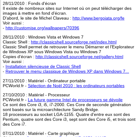
28/11/2010 : Fonds d'écran
Il existe de nombreux sites sur Internet où on peut télécharger des
images à mettre en fond d'écran.
D'abord, le site de Michel Claveau :
http://www.bergoiata.org/fe
Voir aussi :
-
http://customise.org/wallpapers/70396
28/11/2010 : Windows Vista et Windows 7
Classic Shell :
http://classicshell.sourceforge.net/index.html
Classic Shell permet de retrouver le menu Démarrer et l'Explorateur
de Windows XP sous Windows Vista ou Windows 7
Copies d'écran :
http://classicshell.sourceforge.net/gallery.html
Voir aussi :
-
Installation silencieuse de Classic Shell
-
Retrouver le menu classique de Windows XP dans Windows 7...
27/11/2010 : Matériel - Ordinateur portable
PCWorld.fr -
Sélection de Noël 2010 : les ordinateurs portables
27/10/2010 : Matériel - Processeur
PCWorld.fr -
La future gamme Intel de processeurs se dévoile
Ce sont des Core i3, i5, i7-2000. Ces Core de seconde génération
sont basés sur la microarchitecture Sandy Bridge.
18 processeurs au socket LGA-1155. Quatre d'entre eux sont des
Pentium, quatre sont des Core i3, sept sont des Core i5, et trois sont
des Core i7.
07/11/2010 : Matériel - Carte graphique