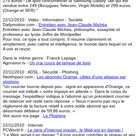
275 euros ! De quoi concurrencer la Samsung Galaxy Tab qui est
vendue entre 249 (Bouygues Telecom, Virgin Mobile) et 299 euros
(Orange et SFR)."
22/11/2010 : Vidéo : Information - Société
Dailymotion.com -
Entretien avec Jean-Claude Michéa
Entretien avec Jean-Claude Michéa, philosophe, essayiste et
professeur au lycée Joffre de Montpellier.
Pour moi, ce type a tout compris. Il résume clairement et
simplement, avec calme et intelligence, le monde dans lequel on vit.
A voir et revoir.
Dans le même genre : Franck Lepage :
Agoravox.tv -
Un vrai cours de langue de bois
22/11/2010 : ADSL - Sécurité - Phishing
NextInpact.com -
Les abonnés Orange, cibles d'une attaque par
phishing
"Un courrier tourne depuis peu : signé en apparence d'Orange, ce
courrier est intitulé « votre impayé en attente ». Dans le corps du
message, l'expéditeur indique à l'abonné qu'un précédent courrier
de relancer est resté sans réponse. « Nous n'avons pas reçu le
règlement de la facture relatif à votre solde abonné qui est
désormais débiteur de 59,86 euros. »
Voir aussi ma page :
Le Phishing
22/11/2010 : Internet
PCWorld.fr -
Le père d'Internet inquiet : le Web est en danger !
"Le Web serait-il en danger ? A trop vouloir contrôler le réseau et ses