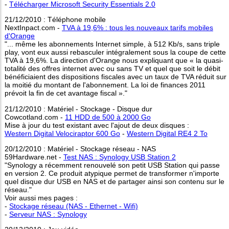
-
Télécharger Microsoft Security Essentials 2.0
21/12/2010 : Téléphone mobile
NextInpact.com -
TVA à 19,6% : tous les nouveaux tarifs mobiles
d'Orange
"... même les abonnements Internet simple, à 512 Kb/s, sans triple
play, vont eux aussi rebasculer intégralement sous la coupe de cette
TVA à 19,6%. La direction d'Orange nous expliquant que « la quasi-
totalité des offres internet avec ou sans TV et quel que soit le débit
bénéficiaient des dispositions fiscales avec un taux de TVA réduit sur
la moitié du montant de l'abonnement. La loi de finances 2011
prévoit la fin de cet avantage fiscal »."
21/12/2010 : Matériel - Stockage - Disque dur
Cowcotland.com -
11 HDD de 500 à 2000 Go
Mise à jour du test existant avec l'ajout de deux disques :
Western Digital Velociraptor 600 Go
-
Western Digital RE4 2 To
20/12/2010 : Matériel - Stockage réseau - NAS
59Hardware.net -
Test NAS : Synology USB Station 2
"Synology a récemment renouvelé son petit USB Station qui passe
en version 2. Ce produit atypique permet de transformer n'importe
quel disque dur USB en NAS et de partager ainsi son contenu sur le
réseau."
Voir aussi mes pages :
-
Stockage réseau (NAS - Ethernet - Wifi)
-
Serveur NAS : Synology