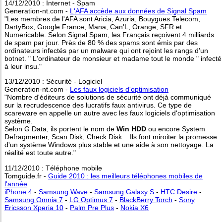
14/12/2010 : Internet - Spam
Generation-nt.com -
L'AFA accède aux données de Signal Spam
"Les membres de l'AFA sont Aricia, Azuria, Bouygues Telecom,
DartyBox, Google France, Mana, Can'L, Orange, SFR et
Numericable. Selon Signal Spam, les Français reçoivent 4 milliards
de spam par jour. Près de 80 % des spams sont émis par des
ordinateurs infectés par un malware qui ont rejoint les rangs d'un
botnet. " L'ordinateur de monsieur et madame tout le monde " infecté
à leur insu."
13/12/2010 : Sécurité - Logiciel
Generation-nt.com -
Les faux logiciels d'optimisation
"Nombre d'éditeurs de solutions de sécurité ont déjà communiqué
sur la recrudescence des lucratifs faux antivirus. Ce type de
scareware en appelle un autre avec les faux logiciels d'optimisation
système.
Selon G Data, ils portent le nom de
Win HDD
ou encore System
Defragmenter, Scan Disk, Check Disk... Ils font miroiter la promesse
d'un système Windows plus stable et une aide à son nettoyage. La
réalité est toute autre."
11/12/2010 : Téléphone mobile
Tomguide.fr -
Guide 2010 : les meilleurs téléphones mobiles de
l'année
iPhone 4
-
Samsung Wave
-
Samsung Galaxy S
-
HTC Desire
-
Samsung Omnia 7
-
LG Optimus 7
-
BlackBerry Torch
-
Sony
Ericsson Xperia 10
-
Palm Pre Plus
-
Nokia X6