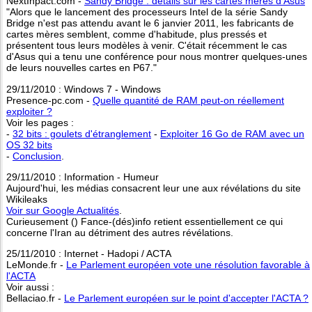
NextInpact.com -
Sandy Bridge : détails sur les cartes mères d'Asus
"Alors que le lancement des processeurs Intel de la série Sandy
Bridge n'est pas attendu avant le 6 janvier 2011, les fabricants de
cartes mères semblent, comme d'habitude, plus pressés et
présentent tous leurs modèles à venir. C'était récemment le cas
d'Asus qui a tenu une conférence pour nous montrer quelques-unes
de leurs nouvelles cartes en P67."
29/11/2010 : Windows 7 - Windows
Presence-pc.com -
Quelle quantité de RAM peut-on réellement
exploiter ?
Voir les pages :
-
32 bits : goulets d'étranglement
-
Exploiter 16 Go de RAM avec un
OS 32 bits
-
Conclusion
.
29/11/2010 : Information - Humeur
Aujourd'hui, les médias consacrent leur une aux révélations du site
Wikileaks
Voir sur Google Actualités
.
Curieusement () Fance-(dés)info retient essentiellement ce qui
concerne l'Iran au détriment des autres révélations.
25/11/2010 : Internet - Hadopi / ACTA
LeMonde.fr -
Le Parlement européen vote une résolution favorable à
l'ACTA
Voir aussi :
Bellaciao.fr -
Le Parlement européen sur le point d'accepter l'ACTA ?