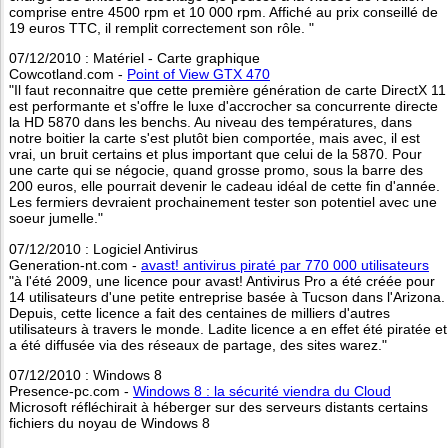
comprise entre 4500 rpm et 10 000 rpm. Affiché au prix conseillé de
19 euros TTC, il remplit correctement son rôle. "
07/12/2010 : Matériel - Carte graphique
Cowcotland.com -
Point of View GTX 470
"Il faut reconnaitre que cette première génération de carte DirectX 11
est performante et s'offre le luxe d'accrocher sa concurrente directe
la HD 5870 dans les benchs. Au niveau des températures, dans
notre boitier la carte s'est plutôt bien comportée, mais avec, il est
vrai, un bruit certains et plus important que celui de la 5870. Pour
une carte qui se négocie, quand grosse promo, sous la barre des
200 euros, elle pourrait devenir le cadeau idéal de cette fin d'année.
Les fermiers devraient prochainement tester son potentiel avec une
soeur jumelle."
07/12/2010 : Logiciel Antivirus
Generation-nt.com -
avast! antivirus piraté par 770 000 utilisateurs
"à l'été 2009, une licence pour avast! Antivirus Pro a été créée pour
14 utilisateurs d'une petite entreprise basée à Tucson dans l'Arizona.
Depuis, cette licence a fait des centaines de milliers d'autres
utilisateurs à travers le monde. Ladite licence a en effet été piratée et
a été diffusée via des réseaux de partage, des sites warez."
07/12/2010 : Windows 8
Presence-pc.com -
Windows 8 : la sécurité viendra du Cloud
Microsoft réfléchirait à héberger sur des serveurs distants certains
fichiers du noyau de Windows 8