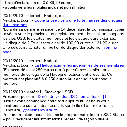
- frais d'installation de 0 à 39,99 euros,
- appels vers les mobiles inclus et non illimités
20/12/2010 : Internet - Hadopi, etc.
NextInpact.com -
Copie privée : vers une forte hausse des disques
durs externes
"Lors de sa dernière séance, ce 14 décembre, la Commission copie
privée a voté le principe d'un déplafonnement de plusieurs supports :
les clés USB, les cartes mémoires et les disques durs externes...
Un disque de 2 To glissera ainsi de 106,90 euros à 121,26 euros..."
Une solution : acheter un boitier de disque dur externe :
voir ma
page
20/12/2010 : Internet - Hadopi
NextInpact.com -
La Hadopi soigne les indemnités de ses membres
"Est accordé ainsi 250 euros (brut) par séance plénière aux
membres du collège de la Hadopi effectivement présents. Ce
montant est plafonné à 6 250 euros brut annuel pour chaque
membre."
20/12/2010 : Matériel - Stockage - SSD
Presence-pc.com -
Durée de vie des SSD : on va tester [1]
"Nous avons commencé notre test aujourd'hui et nous vous
tiendrons au courant des résultats sur le flux Twitter de Tom's
Hardware,
@tomshardware_fr
.
Pour information, nous utilisons le programme « Indilinx SSD Status
» pour récupérer les informations SMART de façon visuelle"