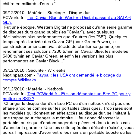
chiffre en milliards d'euros."
09/12/2010 : Matériel - Stockage - Disque dur
PCWorld.fr -
Les Caviar Blue de Western Digital passent au SATA 6
Gb/s
"Fut une époque, Western Digital ne proposait qu'une seule gamme
de disques durs grand public (les "Caviar"), avec quelques
déclinaisons plus performantes que d'autres (les "SE"). Quelques
temps après l'arrivée des Caviar GP (pour GreenPower), le
constructeur américain avait décidé de clarifier sa gamme, en
renommant ses solutions 7200 tr/min en Caviar Blue, les modèles
5400 tr/min en Caviar Green, et enfin les versions les plus
performantes en Caviar Black..."
09/12/2010 : Sécurité - Wikileaks
NextInpact.com -
Paypal : les USA ont demandé le blocage du
compte Wikileaks
09/12/2010 : Matériel - Netbook
PCWorld.fr -
Test PCWorld.fr - Et si on démontait un Eee PC pour y
mettre un SSD ?
"Changer le disque dur d'un Eee PC ou d'un netbook n'est pas une
affaire anodine comme sur les portables classiques. Trop rares sont
les modèles qui donnent en effet accès au disque dur, se limitant à
une trappe pour changer la mémoire. Il faut donc désosser le
portable, au risque d'endommager des pièces et dans tous les cas
d'annuler la garantie. Une fois cette opération délicate réalisée, vous
aurez l'impression d'avoir entre les mains un portable boosté où les