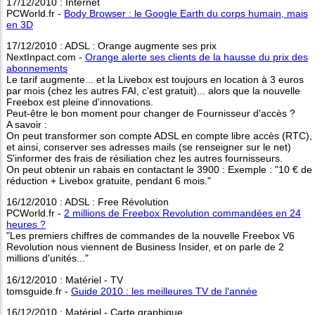
17/12/2010 : Internet
PCWorld.fr -
Body Browser : le Google Earth du corps humain, mais
en 3D
17/12/2010 : ADSL : Orange augmente ses prix
NextInpact.com -
Orange alerte ses clients de la hausse du prix des
abonnements
Le tarif augmente... et la Livebox est toujours en location à 3 euros
par mois (chez les autres FAI, c'est gratuit)... alors que la nouvelle
Freebox est pleine d'innovations.
Peut-être le bon moment pour changer de Fournisseur d'accès ?
A savoir :
On peut transformer son compte ADSL en compte libre accès (RTC),
et ainsi, conserver ses adresses mails (se renseigner sur le net)
S'informer des frais de résiliation chez les autres fournisseurs.
On peut obtenir un rabais en contactant le 3900 : Exemple : "10 € de
réduction + Livebox gratuite, pendant 6 mois."
16/12/2010 : ADSL : Free Révolution
PCWorld.fr -
2 millions de Freebox Revolution commandées en 24
heures ?
"Les premiers chiffres de commandes de la nouvelle Freebox V6
Revolution nous viennent de Business Insider, et on parle de 2
millions d'unités..."
16/12/2010 : Matériel - TV
tomsguide.fr -
Guide 2010 : les meilleures TV de l'année
16/12/2010 : Matériel - Carte graphique