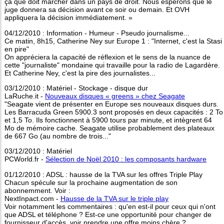
ça que doit marcher dans un pays de droit. Nous espérons que le
juge donnera sa décision avant ce soir ou demain. Et OVH
appliquera la décision immédiatement. »
04/12/2010 : Information - Humeur - Pseudo journalisme...
Ce matin, 8h15, Catherine Ney sur Europe 1 : "Internet, c'est la Stasi
en pire"
On appréciera la capacité de réflexion et le sens de la nuance de
cette "journaliste" mondaine qui travaille pour la radio de Lagardère.
Et Catherine Ney, c'est la pire des journalistes...
03/12/2010 : Matériel - Stockage - disque dur
LaRuche.it -
Nouveaux disques « greens » chez Seagate
"Seagate vient de présenter en Europe ses nouveaux disques durs.
Les Barracuda Green 5900.3 sont proposés en deux capacités : 2 To
et 1,5 To. Ils fonctionnent à 5900 tours par minute, et intègrent 64
Mo de mémoire cache. Seagate utilise probablement des plateaux
de 667 Go (au nombre de trois..."
03/12/2010 : Matériel
PCWorld.fr -
Sélection de Noël 2010 : les composants hardware
01/12/2010 : ADSL : hausse de la TVA sur les offres Triple Play
Chacun spécule sur la prochaine augmentation de son
abonnemment. Voir :
NextInpact.com -
Hausse de la TVA sur le triple play
Voir notamment les commentaires : qu'en est-il pour ceux qui n'ont
que ADSL et téléphone ? Est-ce une opportunité pour changer de
fournisseur d'accès, voir prendre une offre moins chère ?