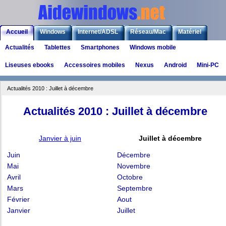
Accueil
Windows
Internet/ADSL
Réseau/Mac
Matériel
Actualités
Tablettes
Smartphones
Windows mobile
Logiciels
Liens
Jeux
Liseuses ebooks
Accessoires mobiles
Nexus
Android
Mini-PC
Actualités 2010 : Juillet à décembre
Actualités 2010 : Juillet à décembre
Janvier à juin
Juillet à décembre
Juin
Décembre
Mai
Novembre
Avril
Octobre
Mars
Septembre
Février
Aout
Janvier
Juillet