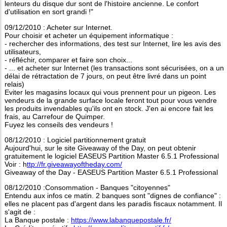
lenteurs du disque dur sont de l'histoire ancienne. Le confort
d'utilisation en sort grandi !"
09/12/2010 : Acheter sur Internet.
Pour choisir et acheter un équipement informatique :
- rechercher des informations, des test sur Internet, lire les avis des
utilisateurs,
- réfléchir, comparer et faire son choix...
- ... et acheter sur Internet (les transactions sont sécurisées, on a un
délai de rétractation de 7 jours, on peut être livré dans un point
relais)
Eviter les magasins locaux qui vous prennent pour un pigeon. Les
vendeurs de la grande surface locale feront tout pour vous vendre
les produits invendables qu'ils ont en stock. J'en ai encore fait les
frais, au Carrefour de Quimper.
Fuyez les conseils des vendeurs !
08/12/2010 : Logiciel partitionnement gratuit
Aujourd'hui, sur le site Giveaway of the Day, on peut obtenir
gratuitement le logiciel EASEUS Partition Master 6.5.1 Professional
Voir : h
ttp://fr.giveawayoftheday.com/
Giveaway of the Day - EASEUS Partition Master 6.5.1 Professional
08/12/2010 :Consommation - Banques "citoyennes"
Entendu aux infos ce matin. 2 banques sont "dignes de confiance" :
elles ne placent pas d'argent dans les paradis fiscaux notamment. Il
s'agit de :
La Banque postale :
https://www.labanquepostale.fr/