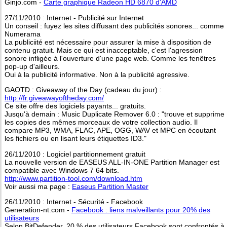
Ginjo.com -
Carte graphique Radeon HD 6870 d'AMD
27/11/2010 : Internet - Publicité sur Internet
Un conseil : fuyez les sites diffusant des publicités sonores... comme
Numerama
La publiciité est nécessaire pour assurer la mise à disposition de
contenu gratuit. Mais ce qui est inacceptable, c'est l'agression
sonore infligée à l'ouverture d'une page web. Comme les fenêtres
pop-up d'ailleurs.
Oui à la publicité informative. Non à la publicité agressive.
GAOTD : Giveaway of the Day (cadeau du jour) :
http://fr.giveawayoftheday.com/
Ce site offre des logiciels payants... gratuits.
Jusqu'à demain : Music Duplicate Remover 6.0 : "trouve et supprime
les copies des mêmes morceaux de votre collection audio. Il
compare MP3, WMA, FLAC, APE, OGG, WAV et MPC en écoutant
les fichiers ou en lisant leurs étiquettes ID3."
26/11/2010 : Logiciel partitionnement gratuit
La nouvelle version de EASEUS ALL-IN-ONE Partition Manager est
compatible avec Windows 7 64 bits.
http://www.partition-tool.com/download.htm
Voir aussi ma page :
Easeus Partition Master
26/11/2010 : Internet - Sécurité - Facebook
Generation-nt.com -
Facebook : liens malveillants pour 20% des
utilisateurs
Selon BitDefender, 20 % des utilisateurs Facebook sont confrontés à