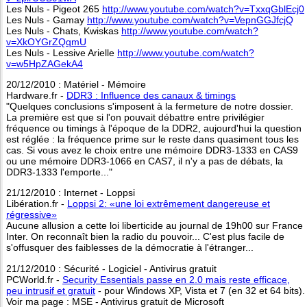
Les Nuls - Pigeot 265
http://www.youtube.com/watch?v=TxxqGblEcj0
Les Nuls - Gamay
http://www.youtube.com/watch?v=VepnGGJfcjQ
Les Nuls - Chats, Kwiskas
http://www.youtube.com/watch?
v=XkOYGrZQqmU
Les Nuls - Lessive Arielle
http://www.youtube.com/watch?
v=w5HpZAGekA4
20/12/2010 : Matériel - Mémoire
Hardware.fr -
DDR3 : Influence des canaux & timings
"Quelques conclusions s'imposent à la fermeture de notre dossier.
La première est que si l'on pouvait débattre entre privilégier
fréquence ou timings à l'époque de la DDR2, aujourd'hui la question
est réglée : la fréquence prime sur le reste dans quasiment tous les
cas. Si vous avez le choix entre une mémoire DDR3-1333 en CAS9
ou une mémoire DDR3-1066 en CAS7, il n'y a pas de débats, la
DDR3-1333 l'emporte..."
21/12/2010 : Internet - Loppsi
Libération.fr -
Loppsi 2: «une loi extrêmement dangereuse et
régressive»
Aucune allusion a cette loi liberticide au journal de 19h00 sur France
Inter. On reconnaît bien la radio du pouvoir... C'est plus facile de
s'offusquer des faiblesses de la démocratie à l'étranger...
21/12/2010 : Sécurité - Logiciel - Antivirus gratuit
PCWorld.fr -
Security Essentials passe en 2.0 mais reste efficace,
peu intrusif et gratuit
- pour Windows XP, Vista et 7 (en 32 et 64 bits).
Voir ma page : MSE - Antivirus gratuit de Microsoft