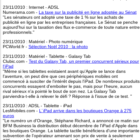
23/11/2010 : Internet - ADSL
Numerama.com -
La taxe sur la publicité en ligne adoptée au Sénat
"Les sénateurs ont adopté une taxe de 1 % sur les achats de
publicité en ligne par les entreprises françaises. Le Sénat se penche
aujourd'hui sur la taxation des flux e-commerce de toute nature entre
professionnels."
23/11/2010 : Matériel - Photo numérique
PCWorld.fr -
Sélection Noël 2010 : la photo
23/11/2010 : Matériel - Tablette - Galaxy Tab
Clubic.com -
Test du Galaxy Tab, un premier concurrent sérieux pour
l'iPad
"Même si les tablettes existaient avant qu'Apple se lance dans
l'aventure, on peut dire que ces périphériques mobiles ont
commencé à susciter de l'intérêt depuis l'iPad. De nombreux produits
concurrents essayent d'emboiter le pas, mais pour l'heure, aucun
rival sérieux n'a pointé le bout de son nez. La Galaxy Tab
parviendra-t-elle à relever le défi ? Réponse à l'issue de ce test. "
23/11/2010 : ADSL - Tablette - iPad
LesMobiles.com -
L´iPad arrive dans les boutiques Orange à 275
euros
"Le numéro un d'Orange, Stéphane Richard, a annoncé ce matin sur
BFM Business la distribution début décembre de l'iPad d'Apple dans
les boutiques Orange. La tablette tactile bénéficiera d'une importante
subvention de l'opérateur amenant son prix de vente à seulement