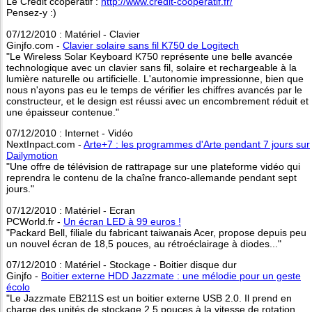
Le Crédit ccopératif :
http://www.credit-cooperatif.fr/
Pensez-y :)
07/12/2010 : Matériel - Clavier
Ginjfo.com -
Clavier solaire sans fil K750 de Logitech
"Le Wireless Solar Keyboard K750 représente une belle avancée
technologique avec un clavier sans fil, solaire et rechargeable à la
lumière naturelle ou artificielle. L'autonomie impressionne, bien que
nous n'ayons pas eu le temps de vérifier les chiffres avancés par le
constructeur, et le design est réussi avec un encombrement réduit et
une épaisseur contenue."
07/12/2010 : Internet - Vidéo
NextInpact.com -
Arte+7 : les programmes d'Arte pendant 7 jours sur
Dailymotion
"Une offre de télévision de rattrapage sur une plateforme vidéo qui
reprendra le contenu de la chaîne franco-allemande pendant sept
jours."
07/12/2010 : Matériel - Ecran
PCWorld.fr -
Un écran LED à 99 euros !
"Packard Bell, filiale du fabricant taiwanais Acer, propose depuis peu
un nouvel écran de 18,5 pouces, au rétroéclairage à diodes..."
07/12/2010 : Matériel - Stockage - Boitier disque dur
Ginjfo -
Boitier externe HDD Jazzmate : une mélodie pour un geste
écolo
"Le Jazzmate EB211S est un boitier externe USB 2.0. Il prend en
charge des unités de stockage 2,5 pouces à la vitesse de rotation