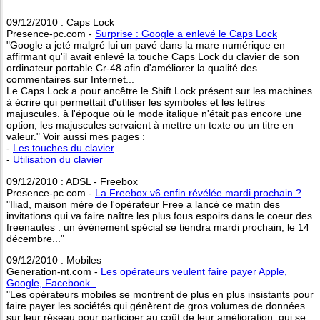
09/12/2010 : Caps Lock
Presence-pc.com -
Surprise : Google a enlevé le Caps Lock
"Google a jeté malgré lui un pavé dans la mare numérique en
affirmant qu'il avait enlevé la touche Caps Lock du clavier de son
ordinateur portable Cr-48 afin d'améliorer la qualité des
commentaires sur Internet...
Le Caps Lock a pour ancêtre le Shift Lock présent sur les machines
à écrire qui permettait d'utiliser les symboles et les lettres
majuscules. à l'époque où le mode italique n'était pas encore une
option, les majuscules servaient à mettre un texte ou un titre en
valeur." Voir aussi mes pages :
-
Les touches du clavier
-
Utilisation du clavier
09/12/2010 : ADSL - Freebox
Presence-pc.com -
La Freebox v6 enfin révélée mardi prochain ?
"Iliad, maison mère de l'opérateur Free a lancé ce matin des
invitations qui va faire naître les plus fous espoirs dans le coeur des
freenautes : un événement spécial se tiendra mardi prochain, le 14
décembre..."
09/12/2010 : Mobiles
Generation-nt.com -
Les opérateurs veulent faire payer Apple,
Google, Facebook..
"Les opérateurs mobiles se montrent de plus en plus insistants pour
faire payer les sociétés qui génèrent de gros volumes de données
sur leur réseau pour participer au coût de leur amélioration, qui se