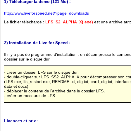
1) Télécharger la demo (121 Mo) :
http://www.liveforspeed.net/?page=downloads
Le fichier téléchargé :
LFS_S2_ALPHA_X(.exe)
est une archive auto
2) Installation de Live for Speed :
Il n'y a pas de programme d'installation : on décompresse le contenu
dossier sur le disque dur.
- créer un dossier LFS sur le disque dur,
- double-cliquer sur LFS_SS2_ALPHA_X pour décompresser son co
(LFS.exe, lfs_restart.exe, README.txt, cfg.txt, card_cfg.txt, interface_
data et docs)
- déplacer le contenu de l'archive dans le dossier LFS,
- créer un raccourci de LFS
Licences et prix :