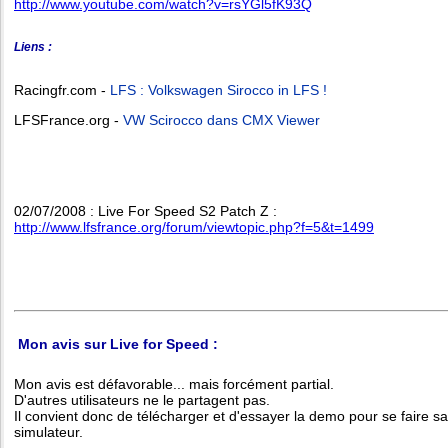
http://www.youtube.com/watch?v=rsYGl5fK93Q
Liens :
Racingfr.com -
LFS : Volkswagen Sirocco in LFS !
LFSFrance.org -
VW Scirocco dans CMX Viewer
02/07/2008 : Live For Speed S2 Patch Z :
http://www.lfsfrance.org/forum/viewtopic.php?f=5&t=1499
Mon avis sur Live for Speed :
Mon avis est défavorable... mais forcément partial.
D'autres utilisateurs ne le partagent pas.
Il convient donc de télécharger et d'essayer la demo pour se faire sa
simulateur.