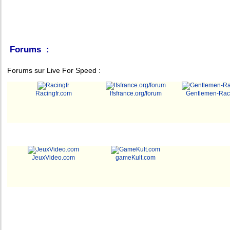
Forums :
Forums sur Live For Speed :
Racingfr.com
lfsfrance.org/forum
Gentlemen-Rac
JeuxVideo.com
gameKult.com