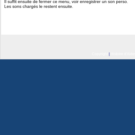
Il suffit ensuite de fermer ce menu, voir enregistrer un son perso.
Les sons chargés le restent ensuite.
Copyright
|
Histoire d'Aid