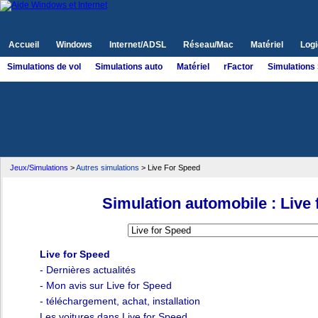
Accueil
Windows
Internet/ADSL
Réseau/Mac
Matériel
Logi
Simulations de vol
Simulations auto
Matériel
rFactor
Simulations
Jeux/Simulations
>
Autres simulations
> Live For Speed
Simulation automobile : Live
Live for Speed
- Dernières actualités
- Mon avis sur Live for Speed
- téléchargement, achat, installation
Les voitures dans Live for Speed