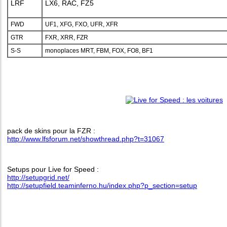
LRF
LX6, RAC, FZ5
FWD
UF1, XFG, FXO, UFR, XFR
GTR
FXR, XRR, FZR
S-S
monoplaces MRT, FBM, FOX, FO8, BF1
pack de skins pour la FZR :
http://www.lfsforum.net/showthread.php?t=31067
Setups pour Live for Speed :
http://setupgrid.net/
http://setupfield.teaminferno.hu/index.php?p_section=setup