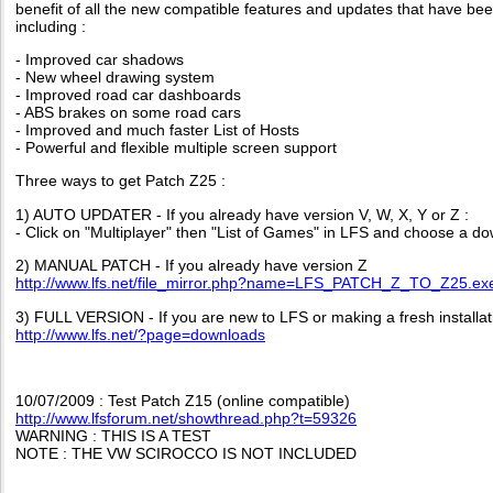
benefit of all the new compatible features and updates that have been
including :
- Improved car shadows
- New wheel drawing system
- Improved road car dashboards
- ABS brakes on some road cars
- Improved and much faster List of Hosts
- Powerful and flexible multiple screen support
Three ways to get Patch Z25 :
1) AUTO UPDATER - If you already have version V, W, X, Y or Z :
- Click on "Multiplayer" then "List of Games" in LFS and choose a do
2) MANUAL PATCH - If you already have version Z
http://www.lfs.net/file_mirror.php?name=LFS_PATCH_Z_TO_Z25.ex
3) FULL VERSION - If you are new to LFS or making a fresh installat
http://www.lfs.net/?page=downloads
10/07/2009 : Test Patch Z15 (online compatible)
http://www.lfsforum.net/showthread.php?t=59326
WARNING : THIS IS A TEST
NOTE : THE VW SCIROCCO IS NOT INCLUDED