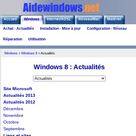
Accueil
Windows
Internet/ADSL
Réseau/Mac
Matériel
Achat - Actualités
Installation - Mise à jour
Configuration - Réseau
Logiciels
Liens
Jeux
Réparation
Utilisation
Windows
>
Windows 8
>
Actualités
Windows 8 : Actualités
Site Microsoft
Actualités 2013
Actualités 2012
Décembre
Novembre
Octobre
Septembre
Liens et sites