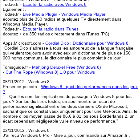
Todae.fr -
Ecouter la radio avec Windows 8
Egalement :
Todae.fr -
Live Media Plugin - Windows Media Player
écoutez plus de 350 radios et quelques TV directement dans
Windows Media Player.
Todae.fr -
Ecouter la radio dans iTunes
écoutez + de 350 radios directement dans iTunes (PC).
Apps.Microsoft.com -
Cordial Dico : Dictionnaire pour Windows 8
"Cordial Dico s'adresse à tous les amoureux de la langue française
qui veulent toujours avoir avec eux un dictionnaire de plus de 150
000 noms communs, le dictionnaire le plus complet à ce jour."
Tomsguide.fr -
Mahjong Deluxe! Free (Windows 8)
-
Cut The Rope (Windows 8) 1.0 pour Windows
05/11/2012 : Windows 8
Presence-pc.com -
Windows 8 : quid des performances dans les jeux
?
"... Quelles sont les implications du passage à Windows 8 pour les
jeux ? Sur les dix titres testés, un seul montre un écart de
performance significatif entre les deux derniers OS de Microsoft,
sachant que ce constat vaux uniquement pour une GeForce. Ainsi, le
nombre d'ips moyen passe de 86,6 à 81 ips sous Borderlands 2, un
écart cependant négligeable vu le niveau de performance."
02/11/2012 : Windows 8
J'ai reçu Windows 8 Pro - Mise à jour, commandé sur Amazon.fr :