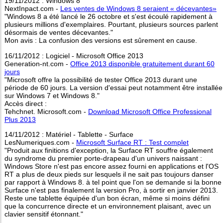
19/11/2012 : Windows 8
NextInpact.com -
Les ventes de Windows 8 seraient « décevantes»
"Windows 8 a été lancé le 26 octobre et s'est écoulé rapidement à
plusieurs millions d'exemplaires. Pourtant, plusieurs sources parlent
désormais de ventes décevantes."
Mon avis : La confusion des versions est sûrement en cause.
16/11/2012 : Logiciel - Microsoft Office 2013
Generation-nt.com -
Office 2013 disponible gratuitement durant 60
jours
"Microsoft offre la possibilité de tester Office 2013 durant une
période de 60 jours. La version d'essai peut notamment être installée
sur Windows 7 et Windows 8."
Accès direct :
Tehchnet. Microsoft.com -
Download Microsoft Office Professional
Plus 2013
14/11/2012 : Matériel - Tablette - Surface
LesNumeriques.com -
Microsoft Surface RT : Test complet
"Produit aux finitions d'exception, la Surface RT souffre également
du syndrome du premier porte-drapeau d'un univers naissant :
Windows Store n'est pas encore assez fourni en applications et l'OS
RT a plus de deux pieds sur lesquels il ne sait pas toujours danser
par rapport à Windows 8. à tel point que l'on se demande si la bonne
Surface n'est pas finalement la version Pro, à sortir en janvier 2013.
Reste une tablette équipée d'un bon écran, même si moins défini
que la concurrence directe et un environnement plaisant, avec un
clavier sensitif étonnant."