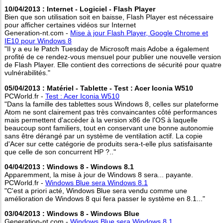
10/04/2013 : Internet - Logiciel - Flash Player
Bien que son utilisation soit en baisse, Flash Player est nécessaire
pour afficher certaines vidéos sur Internet
Generation-nt.com -
Mise à jour Flash Player, Google Chrome et
IE10 pour Windows 8
"Il y a eu le Patch Tuesday de Microsoft mais Adobe a également
profité de ce rendez-vous mensuel pour publier une nouvelle version
de Flash Player. Elle contient des corrections de sécurité pour quatre
vulnérabilités."
05/04/2013 : Matériel - Tablette - Test : Acer Iconia W510
PCWorld.fr -
Test : Acer Iconia W510
"Dans la famille des tablettes sous Windows 8, celles sur plateforme
Atom ne sont clairement pas très convaincantes côté performances
mais permettent d'accéder à la version x86 de l'OS à laquelle
beaucoup sont familiers, tout en conservant une bonne autonomie
sans être dérangé par un système de ventilation actif. La copie
d'Acer sur cette catégorie de produits sera-t-elle plus satisfaisante
que celle de son concurrent HP ?.."
04/04/2013 : Windows 8 - Windows 8.1
Apparemment, la mise à jour de Windows 8 sera... payante.
PCWorld.fr -
Windows Blue sera Windows 8.1
"C'est a priori acté, Windows Blue sera vendu comme une
amélioration de Windows 8 qui fera passer le système en 8.1..."
03/04/2013 : Windows 8 - Windows Blue
Generation-nt.com -
Windows Blue sera Windows 8.1