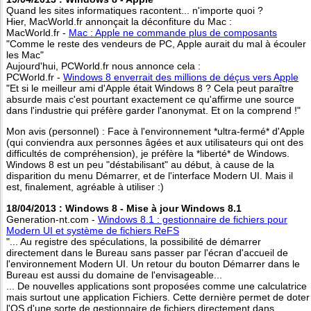
Quand les sites informatiques racontent... n'importe quoi ?
Hier, MacWorld.fr annonçait la déconfiture du Mac :
MacWorld.fr -
Mac : Apple ne commande plus de composants
"Comme le reste des vendeurs de PC, Apple aurait du mal à écouler
les Mac"
Aujourd'hui, PCWorld.fr nous annonce cela :
PCWorld.fr -
Windows 8 enverrait des millions de déçus vers Apple
"Et si le meilleur ami d'Apple était Windows 8 ? Cela peut paraître
absurde mais c'est pourtant exactement ce qu'affirme une source
dans l'industrie qui préfère garder l'anonymat. Et on la comprend !"
Mon avis (personnel) : Face à l'environnement *ultra-fermé* d'Apple
(qui conviendra aux personnes âgées et aux utilisateurs qui ont des
difficultés de compréhension), je préfère la *liberté* de Windows.
Windows 8 est un peu "déstabilisant" au début, à cause de la
disparition du menu Démarrer, et de l'interface Modern UI. Mais il
est, finalement, agréable à utiliser :)
18/04/2013 : Windows 8 - Mise à jour Windows 8.1
Generation-nt.com -
Windows 8.1 : gestionnaire de fichiers pour
Modern UI et système de fichiers ReFS
"... Au registre des spéculations, la possibilité de démarrer
directement dans le Bureau sans passer par l'écran d'accueil de
l'environnement Modern UI. Un retour du bouton Démarrer dans le
Bureau est aussi du domaine de l'envisageable...
... De nouvelles applications sont proposées comme une calculatrice
mais surtout une application Fichiers. Cette dernière permet de doter
l'OS d'une sorte de gestionnaire de fichiers directement dans