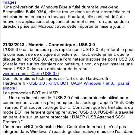
images
"Une préversion de Windows Blue a fuité durant le week-end.
Estampillée Build 9364, elle se trouve dans un état intermédiaire et
est clairement encore en travaux. Pourtant, elle contient déjà de
nouvelles applications et options et permet d'avoir un aperçu de la
direction prise par Microsoft avec cette importante mise à jour..."
21/03/2013 : Matériel - Connectique - USB 3.0
L'USB 3.0 est beaucoup plus rapide que l'USB 2.0 et préférable pour
la connexion de de disque dur externe. Il faut, évidemment, que le
disque dur soit USB 3.0, et que l'ordinateur dispose de ports USB 3.0
(c'est le cas sur les derniers ordinateurs, sinon, on peut installer une
carte USB 3.0 dans un ordinateur de bureau :
voir ma page : Carte USB 3.0
Des informations techniques sur l'article de Hardware.fr :
Hardware.fr -
USB 3.0 : xHCI, BOT, UASP, Windows 7 et 8... pas si
simple !
Les protocoles BOT et UASP
"... Une des limitations de l'USB 2.0 était son protocole utilisé pour
communiquer avec les périphériques de stockage, appelé "Bulk-Only
Transport" et souvent abrégé BOT... Conscient que les limitations du
mode BOT ne feraient qu'empirer avec l'USB 3.0, l'USB-IF a travaillé
en parallèle sur un autre protocole : l'UASP (USB Attached SCSI
Protocol)."
L'interface xHCI (eXtensible Host Controller Interface) : n'est pas
intégrée dans Windows 7 (pas de gestion native) mais elle l'est dans