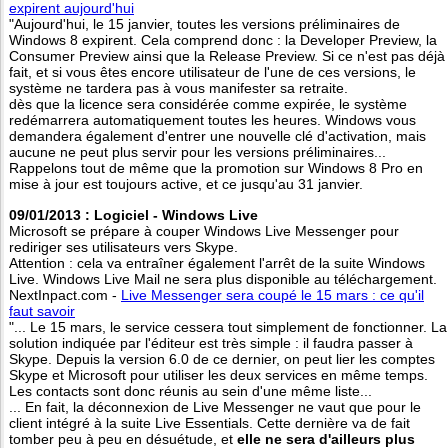
expirent aujourd'hui
"Aujourd'hui, le 15 janvier, toutes les versions préliminaires de
Windows 8 expirent. Cela comprend donc : la Developer Preview, la
Consumer Preview ainsi que la Release Preview. Si ce n'est pas déjà
fait, et si vous êtes encore utilisateur de l'une de ces versions, le
système ne tardera pas à vous manifester sa retraite.
dès que la licence sera considérée comme expirée, le système
redémarrera automatiquement toutes les heures. Windows vous
demandera également d'entrer une nouvelle clé d'activation, mais
aucune ne peut plus servir pour les versions préliminaires...
Rappelons tout de même que la promotion sur Windows 8 Pro en
mise à jour est toujours active, et ce jusqu'au 31 janvier.
09/01/2013 : Logiciel - Windows Live
Microsoft se prépare à couper Windows Live Messenger pour
rediriger ses utilisateurs vers Skype.
Attention : cela va entraîner également l'arrêt de la suite Windows
Live. Windows Live Mail ne sera plus disponible au téléchargement.
NextInpact.com -
Live Messenger sera coupé le 15 mars : ce qu'il
faut savoir
"... Le 15 mars, le service cessera tout simplement de fonctionner. La
solution indiquée par l'éditeur est très simple : il faudra passer à
Skype. Depuis la version 6.0 de ce dernier, on peut lier les comptes
Skype et Microsoft pour utiliser les deux services en même temps.
Les contacts sont donc réunis au sein d'une même liste...
... En fait, la déconnexion de Live Messenger ne vaut que pour le
client intégré à la suite Live Essentials. Cette dernière va de fait
tomber peu à peu en désuétude, et
elle ne sera d'ailleurs plus