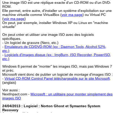
Une image ISO est une réplique exacte d'un CD-ROM ou d'un DVD-
ROM.
Elle permet, entre autre, d'installer un système d'exploitation sur une
machine virtuelle comme VirtualBox (
voir ma page
) ou Virtual PC
(
voir ma page
)
On peut, par exemple, installer Windows XP ou Linux en "machine
virtuelle"
On peut créer et utiliser une image ISO avec des logiciels
spécifiques.
- Un logiciel de gravure (Nero, etc.)
-
Emulateurs de CD/DVD-ROM (ex : Daemon Tools, Alcohol 52%,
etc.)
-
Logiciels d'images disque (ex : ImgBurn, ISO Recorder, PowerISO,
etc.)
Windows 8 permet de "monter" les images ISO, mais pas Windows 7
et préc.
Microsoft vient donc de publier un logiciel de montage d'images ISO :
-
Virtual CD-ROM Control Panel téléchargeable sur le site Microsoft
.
(anglais)
Voir aussi :
NextInpact.com -
Microsoft : un utilitaire pour monter simplement des
images ISO
24/04/2013 : Logiciel : Norton Ghost et Symantec System
Recovery