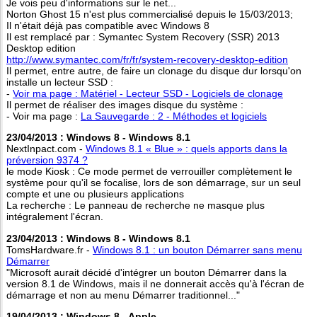
Je vois peu d'informations sur le net...
Norton Ghost 15 n'est plus commercialisé depuis le 15/03/2013;
Il n'était déjà pas compatible avec Windows 8
Il est remplacé par : Symantec System Recovery (SSR) 2013
Desktop edition
http://www.symantec.com/fr/fr/system-recovery-desktop-edition
Il permet, entre autre, de faire un clonage du disque dur lorsqu'on
installe un lecteur SSD :
-
Voir ma page : Matériel - Lecteur SSD - Logiciels de clonage
Il permet de réaliser des images disque du système :
- Voir ma page :
La Sauvegarde : 2 - Méthodes et logiciels
23/04/2013 : Windows 8 - Windows 8.1
NextInpact.com -
Windows 8.1 « Blue » : quels apports dans la
préversion 9374 ?
le mode Kiosk : Ce mode permet de verrouiller complètement le
système pour qu'il se focalise, lors de son démarrage, sur un seul
compte et une ou plusieurs applications
La recherche : Le panneau de recherche ne masque plus
intégralement l'écran.
23/04/2013 : Windows 8 - Windows 8.1
TomsHardware.fr -
Windows 8.1 : un bouton Démarrer sans menu
Démarrer
"Microsoft aurait décidé d'intégrer un bouton Démarrer dans la
version 8.1 de Windows, mais il ne donnerait accès qu'à l'écran de
démarrage et non au menu Démarrer traditionnel..."
19/04/2013 : Windows 8 - Apple