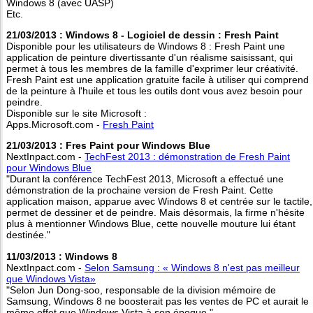
Windows 8 (avec UASP)
Etc.
21/03/2013 : Windows 8 - Logiciel de dessin : Fresh Paint
Disponible pour les utilisateurs de Windows 8 : Fresh Paint une
application de peinture divertissante d'un réalisme saisissant, qui
permet à tous les membres de la famille d'exprimer leur créativité.
Fresh Paint est une application gratuite facile à utiliser qui comprend
de la peinture à l'huile et tous les outils dont vous avez besoin pour
peindre.
Disponible sur le site Microsoft :
Apps.Microsoft.com -
Fresh Paint
21/03/2013 : Fres Paint pour Windows Blue
NextInpact.com -
TechFest 2013 : démonstration de Fresh Paint
pour Windows Blue
"Durant la conférence TechFest 2013, Microsoft a effectué une
démonstration de la prochaine version de Fresh Paint. Cette
application maison, apparue avec Windows 8 et centrée sur le tactile,
permet de dessiner et de peindre. Mais désormais, la firme n'hésite
plus à mentionner Windows Blue, cette nouvelle mouture lui étant
destinée."
11/03/2013 : Windows 8
NextInpact.com -
Selon Samsung : « Windows 8 n'est pas meilleur
que Windows Vista»
"Selon Jun Dong-soo, responsable de la division mémoire de
Samsung, Windows 8 ne boosterait pas les ventes de PC et aurait le
même effet que Windows Vista à son époque."