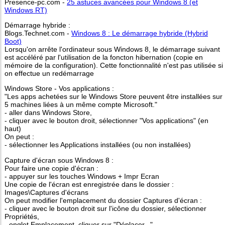
Presence-pc.com -
25 astuces avancées pour Windows 8 (et
Windows RT)
Démarrage hybride :
Blogs.Technet.com -
Windows 8 : Le démarrage hybride (Hybrid
Boot)
Lorsqu'on arrête l'ordinateur sous Windows 8, le démarrage suivant
est accéléré par l'utilisation de la foncton hibernation (copie en
mémoire de la configuration). Cette fonctionnalité n'est pas utilisée si
on effectue un redémarrage
Windows Store - Vos applications :
"Les apps achetées sur le Windows Store peuvent être installées sur
5 machines liées à un même compte Microsoft."
- aller dans Windows Store,
- cliquer avec le bouton droit, sélectionner "Vos applications" (en
haut)
On peut :
- sélectionner les Applications installées (ou non installées)
Capture d'écran sous Windows 8 :
Pour faire une copie d'écran :
- appuyer sur les touches Windows + Impr Ecran
Une copie de l'écran est enregistrée dans le dossier :
Images\Captures d'écrans
On peut modifier l'emplacement du dossier Captures d'écran :
- cliquer avec le bouton droit sur l'icône du dossier, sélectionner
Propriétés,
- onglet Emplacement, cliquer sur "Déplacer..."