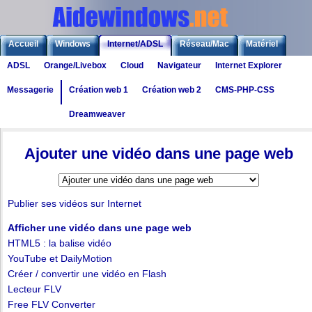
Accueil
Windows
Internet/ADSL
Réseau/Mac
Matériel
ADSL
Orange/Livebox
Cloud
Navigateur
Internet Explorer
Logiciels
Liens
Jeux
Messagerie
Création web 1
Création web 2
CMS-PHP-CSS
Dreamweaver
Internet
>
Création web 2
> Ajouter une vidéo dans une page web
Ajouter une vidéo dans une page web
Publier ses vidéos sur Internet
Afficher une vidéo dans une page web
HTML5 : la balise vidéo
YouTube et DailyMotion
Créer / convertir une vidéo en Flash
Lecteur FLV
Free FLV Converter