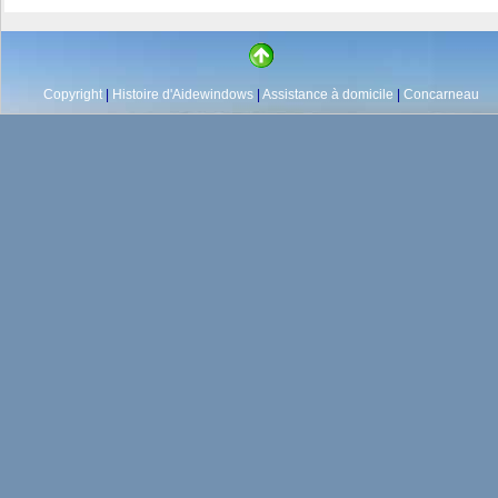
Copyright
|
Histoire d'Aidewindows
|
Assistance à domicile
|
Concarneau