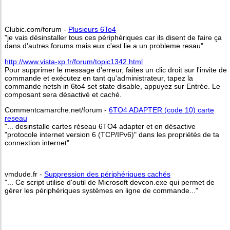
Clubic.com/forum -
Plusieurs 6To4
"je vais désinstaller tous ces périphériques car ils disent de faire ça
dans d'autres forums mais eux c'est lie a un probleme resau"
http://www.vista-xp.fr/forum/topic1342.html
Pour supprimer le message d'erreur, faites un clic droit sur l'invite de
commande et exécutez en tant qu'administrateur, tapez la
commande netsh in 6to4 set state disable, appuyez sur Entrée. Le
composant sera désactivé et caché.
Commentcamarche.net/forum -
6TO4 ADAPTER (code 10) carte
reseau
"... desinstalle cartes réseau 6TO4 adapter et en désactive
"protocole internet version 6 (TCP/IPv6)" dans les propriétés de ta
connextion internet"
vmdude.fr -
Suppression des périphériques cachés
"... Ce script utilise d'outil de Microsoft devcon.exe qui permet de
gérer les périphériques systèmes en ligne de commande..."