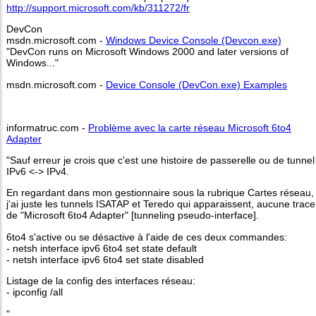
http://support.microsoft.com/kb/311272/fr
DevCon
msdn.microsoft.com -
Windows Device Console (Devcon.exe)
"DevCon runs on Microsoft Windows 2000 and later versions of
Windows..."
msdn.microsoft.com -
Device Console (DevCon.exe) Examples
informatruc.com -
Problème avec la carte réseau Microsoft 6to4
Adapter
"Sauf erreur je crois que c'est une histoire de passerelle ou de tunnel
IPv6 <-> IPv4.
En regardant dans mon gestionnaire sous la rubrique Cartes réseau,
j'ai juste les tunnels ISATAP et Teredo qui apparaissent, aucune trace
de "Microsoft 6to4 Adapter" [tunneling pseudo-interface].
6to4 s'active ou se désactive à l'aide de ces deux commandes:
- netsh interface ipv6 6to4 set state default
- netsh interface ipv6 6to4 set state disabled
Listage de la config des interfaces réseau:
- ipconfig /all
"