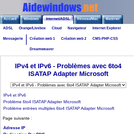
Accueil
Windows
Internet/ADSL
Réseau/Mac
Matériel
ADSL
Orange/Livebox
Cloud
Navigateur
Internet Explorer
Logiciels
Liens
Jeux
Messagerie
Création web 1
Création web 2
CMS-PHP-CSS
Dreamweaver
Internet
>
Connexion/ADSL
>
IPv4 et IPv6
- Problèmes avec 6to4 ISATAP Adapter Microso
IPv4 et IPv6
- Problèmes avec
6to4
ISATAP Adapter Microsoft
IPv4 et IPv6
Problème 6to4 ISATAP Adapter Microsoft
Problème entrées multiples 6to4 ISATAP Adapter Microsoft
Page suivante :
Adresse IP