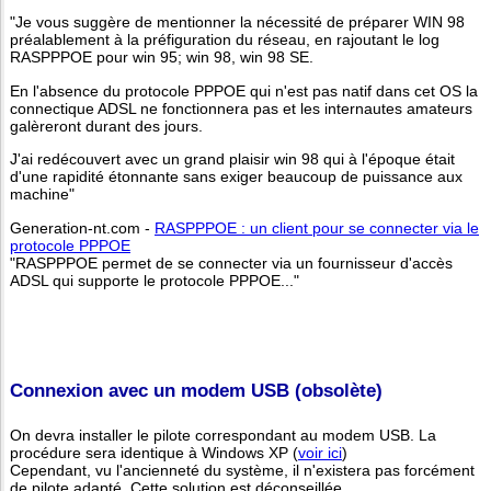
"Je vous suggère de mentionner la nécessité de préparer WIN 98
préalablement à la préfiguration du réseau, en rajoutant le log
RASPPPOE pour win 95; win 98, win 98 SE.
En l'absence du protocole PPPOE qui n'est pas natif dans cet OS la
connectique ADSL ne fonctionnera pas et les internautes amateurs
galèreront durant des jours.
J'ai redécouvert avec un grand plaisir win 98 qui à l'époque était
d'une rapidité étonnante sans exiger beaucoup de puissance aux
machine"
Generation-nt.com -
RASPPPOE : un client pour se connecter via le
protocole PPPOE
"RASPPPOE permet de se connecter via un fournisseur d'accès
ADSL qui supporte le protocole PPPOE..."
Connexion avec un modem USB (obsolète)
On devra installer le pilote correspondant au modem USB. La
procédure sera identique à Windows XP (
voir ici
)
Cependant, vu l'ancienneté du système, il n'existera pas forcément
de pilote adapté. Cette solution est déconseillée.