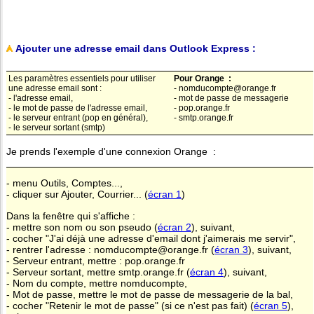
Ajouter une adresse email dans Outlook Express :
Les paramètres essentiels pour utiliser
Pour Orange :
une adresse email sont :
- nomducompte@orange.fr
- l'adresse email,
- mot de passe de messagerie
- le mot de passe de l'adresse email,
- pop.orange.fr
- le serveur entrant (pop en général),
- smtp.orange.fr
- le serveur sortant (smtp)
Je prends l'exemple d'une connexion Orange :
- menu Outils, Comptes...,
- cliquer sur Ajouter, Courrier... (
écran 1
)
Dans la fenêtre qui s'affiche :
- mettre son nom ou son pseudo (
écran 2
), suivant,
- cocher "J'ai déjà une adresse d'email dont j'aimerais me servir",
- rentrer l'adresse : nomducompte@orange.fr (
écran 3
), suivant,
- Serveur entrant, mettre : pop.orange.fr
- Serveur sortant, mettre smtp.orange.fr (
écran 4
), suivant,
- Nom du compte, mettre nomducompte,
- Mot de passe, mettre le mot de passe de messagerie de la bal,
- cocher "Retenir le mot de passe" (si ce n'est pas fait) (
écran 5
),