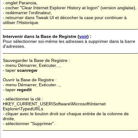
- onglet Paranoia,
- cocher "Clear Internet Explorer History at logon" (version anglaise),
- redémarrer l'ordinateur,
- retourner dans Tweak UI et décocher la case pour continuer à
utiliser l'Historique.
Intervenir dans la Base de Registre (
voir
) :
Pour sélectionner soi-même les adresses à supprimer dans la barre
d'adresses.
Sauvegarder la Base de Registre :
- menu Démarrer, Exécuter...,
- taper
scanregw
Ouvrir la Base de Registre :
- menu Démarrer, Exécuter...,
- taper
regedit
- sélectionner la clé :
HKEY_CURRENT_USER\Software\Microsoft\Internet
Explorer\TypedURLs
- cliquer avec le bouton droit sur chaque entrée de la colonne de
droite,
- sélectionner "Supprimer".