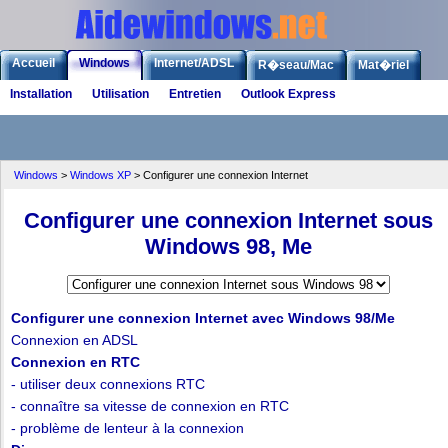
Accueil
Windows
Internet/ADSL
R�seau/Mac
Mat�riel
Installation
Utilisation
Entretien
Outlook Express
Logiciels
Liens
Jeux
Windows
>
Windows XP
>
Configurer une connexion Internet
Configurer une connexion Internet sous
Windows 98, Me
Configurer une connexion Internet avec Windows 98/Me
Connexion en ADSL
Connexion en RTC
- utiliser deux connexions RTC
- connaître sa vitesse de connexion en RTC
- problème de lenteur à la connexion