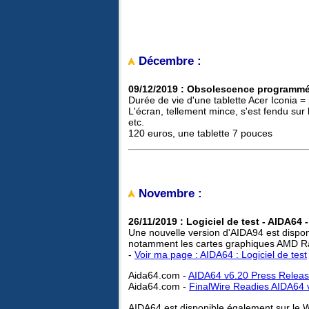
Décembre :
09/12/2019 : Obsolescence programmée 
Durée de vie d'une tablette Acer Iconia = 
L'écran, tellement mince, s'est fendu sur l
etc.
120 euros, une tablette 7 pouces
Novembre :
26/11/2019 : Logiciel de test - AIDA64 
Une nouvelle version d'AIDA94 est disponi
notamment les cartes graphiques AMD 
-
Voir ma page : AIDA64 : Logiciel de test
Aida64.com -
AIDA64 v6.20 Press Relea
Aida64.com -
FinalWire Readies AIDA64 
AIDA64 est disponible également sur le 