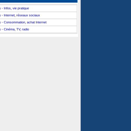
 - Infos, vie pratique
s - Internet, réseaux sociaux
s - Consommation, achat Internet
s - Cinéma, TV, radio