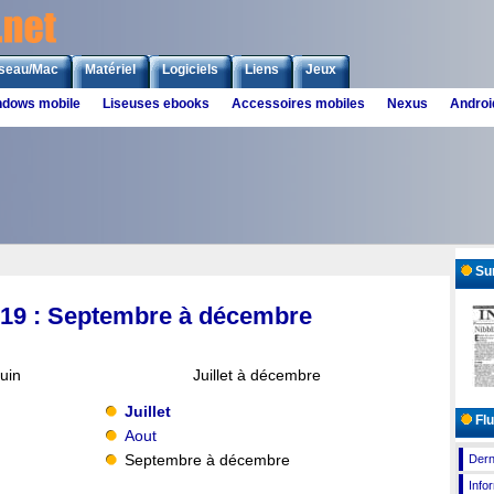
seau/Mac
Matériel
Logiciels
Liens
Jeux
ndows mobile
Liseuses ebooks
Accessoires mobiles
Nexus
Androi
Sur
2019 : Septembre à décembre
juin
Juillet à décembre
Juillet
Flu
Aout
Septembre à décembre
Dern
Info