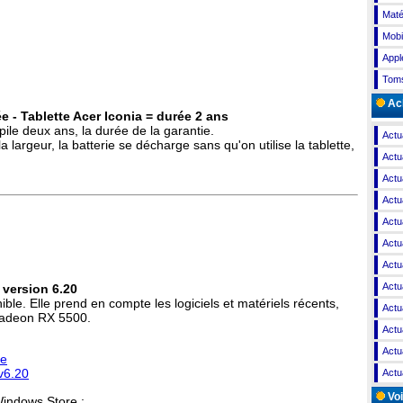
Maté
Mobi
Appl
Toms
Ach
- Tablette Acer Iconia = durée 2 ans
pile deux ans, la durée de la garantie.
Actu
a largeur, la batterie se décharge sans qu'on utilise la tablette,
Actu
Actu
Actu
Actu
Actu
Actu
Actu
- version 6.20
ble. Elle prend en compte les logiciels et matériels récents,
Actu
Radeon RX 5500.
Actu
Actu
se
v6.20
Actu
Voi
Windows Store :