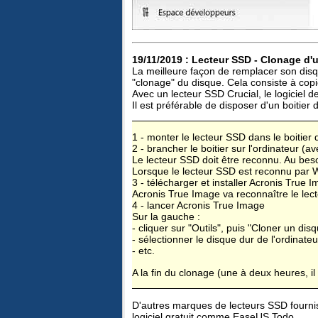
19/11/2019 : Lecteur SSD - Clonage d'
La meilleure façon de remplacer son disqu
"clonage" du disque. Cela consiste à copi
Avec un lecteur SSD Crucial, le logiciel 
Il est préférable de disposer d'un boitier
1 - monter le lecteur SSD dans le boitier
2 - brancher le boitier sur l'ordinateur (a
Le lecteur SSD doit être reconnu. Au beso
Lorsque le lecteur SSD est reconnu par 
3 - télécharger et installer Acronis True I
Acronis True Image va reconnaître le lect
4 - lancer Acronis True Image
Sur la gauche :
- cliquer sur "Outils", puis "Cloner un dis
- sélectionner le disque dur de l'ordinat
- etc.
A la fin du clonage (une à deux heures, il s
D'autres marques de lecteurs SSD fourniss
logiciel gratuit comme EaseUS Todo