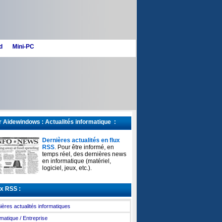
d
Mini-PC
 Aidewindows : Actualités informatique :
Dernières actualités en flux
RSS
. Pour être informé, en
temps réel, des dernières news
en informatique (matériel,
logiciel, jeux, etc.).
x RSS :
ières actualités informatiques
rmatique / Entreprise