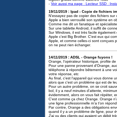
-
Voir aussi ma page : Lecteur SSD : Insta
19/11/2019 : Ipad - Copie de fichiers i
N'essayez pas de copier des fichiers sur 
Apple a bien verrouillé son système en obl
Comme me dit un fanatique et spécialiste 
Sur une tablette Android, il suffit de conn
Sur Windows, il est très facile également
Apple c'est Big Brother. C'est eux qui comm
Apple, et comme celles-ci sont conçues 
on ne peut rien échanger.
14/11/2019 : ADSL - Orange fuyons !
Orange, l'opérateur historique, profite d
Pour une panne provenant d'Orange, aucun
téléphone à répondre bêtement à une voie
votre réponse, etc
Au final, c'est l'appareil qui vous donne
alors que c'est un problème qui est de leur
Pour un autre problème, on se croit sau
bol, il y a neuf minutes d'attente, mini
évidemment, alors on vous fait répéter, e
C'est comme ça chez Orange. Orange n'a 
une ligne professionnelle m'a t'on répond
Par contre, Orange a des obligations enve
quand il y a un problème de ligne, pour év
J'ai vu des clients qui avaient un débit tr