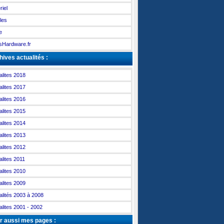
riel
les
e
Hardware.fr
ives actualités :
alites 2018
alites 2017
alites 2016
alites 2015
alites 2014
alites 2013
alites 2012
alites 2011
alites 2010
alites 2009
alités 2003 à 2008
alites 2001 - 2002
r aussi mes pages :