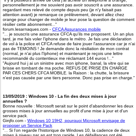
personnellement je me souvient pas avoir souscrit a une assurance.
regardant mes relevé de compte depuis peu (je n'y faisait pas
attention avant) je remarque ce prélèvement, devant allez chez
orange pour changer de mobile je leur pose la question de comment
résilier cette abonnement..."
forum.lesarnaques.com -
CFCA Assurances mobile
"... je souscris une assurance CFCA qu'ils me proposent. Un an plus
tard, je me fais voler l'iphone dans le métro. Je fais une déclaration
de vol à la police et CFCA refuse de faire jouer l'assurance car je n'ai
pas de TEMOINS ! Je demande donc la résiliation de mon contrat
(normal, je n'ai plus l'Iphone) et maintenant je reçois une lettre
recommandé du contentieux me réclamant 144 euros !..."
"Aujourd hui j ai un sinistre avec mon iphone, banal, la vitre qui se
brisse en tombant de ma poche. REFUS DE PRISE EN CHARGE
PAR CES CHERS CFCA MOBILE. la Raison : la chutte, la brissure
n'est pas causée par une tiers personne. Donc pas prise en charge."
13/05/2019 : Windows 10 - La fin des deux mises à jour
annuelles ?
Bonne nouvelle : Microsoft serait sur le point d'abandonner les deux
grosses mises à jour annuelles au profit d'une mise à jour et d'un
service pack.
Ginjfo.com -
Windows 10 19H2, pourquoi Microsoft envisage de
proposer un Service Pack
"... Si l'on regarde l'historique de Windows 10, la cadence de deux
mises à niveau par an est trop rapide. Les défaillances ont été