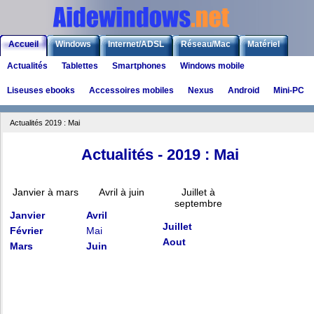
Accueil
Windows
Internet/ADSL
Réseau/Mac
Matériel
Actualités
Tablettes
Smartphones
Windows mobile
Logiciels
Liens
Jeux
Liseuses ebooks
Accessoires mobiles
Nexus
Android
Mini-PC
Actualités 2019 : Mai
Actualités - 2019 : Mai
Janvier à mars
Avril à juin
Juillet à
septembre
Janvier
Avril
Juillet
Février
Mai
Aout
Mars
Juin