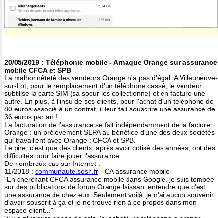
20/05/2019 : Téléphonie mobile - Arnaque Orange sur assurance
mobile CFCA et SPB
La malhonnêteté des vendeurs Orange n'a pas d'égal. A Villeuneuve-
sur-Lot, pour le remplacement d'un téléphone cassé, le vendeur
subtilise la carte SIM (sa soeur les collectionne) et en facture une
autre. En plus, à l'insu de ses clients, pour l'achat d'un téléphone de
80 euros associé à un contrat, il leur fait souscrire une assurance de
36 euros par an !
La facturation de l'assurance se fait indépendamment de la facture
Orange : un prélèvement SEPA au bénéfice d'une des deux sociétés
qui travaillent avec Orange : CFCA et SPB.
Le pire, c'est que des clients, après avoir cotisé des années, ont des
difficultés pour faire jouer l'assurance.
De nombreux cas sur Internet :
11/2018 :
communaute.sosh.fr
- CA assurance mobile
"En cherchant CFCA assurance mobile dans Google, je suis tombée
sur des publications de forum Orange laissant entendre que c'est
une assurance de chez eux. Seulement voilà, je n'ai aucun souvenir
d'avoir souscrit à ça et je ne trouve rien à ce propos dans mon
espace client..."
"il y a plusieurs année de cela j'ai acheté un téléphone a orange,