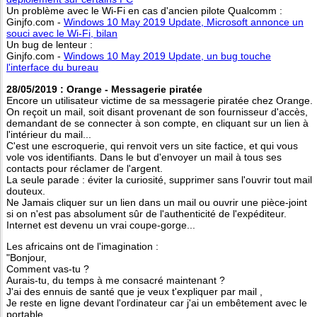
Un problème avec le Wi-Fi en cas d'ancien pilote Qualcomm :
Ginjfo.com -
Windows 10 May 2019 Update, Microsoft annonce un
souci avec le Wi-Fi, bilan
Un bug de lenteur :
Ginjfo.com -
Windows 10 May 2019 Update, un bug touche
l'interface du bureau
28/05/2019 : Orange - Messagerie piratée
Encore un utilisateur victime de sa messagerie piratée chez Orange.
On reçoit un mail, soit disant provenant de son fournisseur d'accès,
demandant de se connecter à son compte, en cliquant sur un lien à
l'intérieur du mail...
C'est une escroquerie, qui renvoit vers un site factice, et qui vous
vole vos identifiants. Dans le but d'envoyer un mail à tous ses
contacts pour réclamer de l'argent.
La seule parade : éviter la curiosité, supprimer sans l'ouvrir tout mail
douteux.
Ne Jamais cliquer sur un lien dans un mail ou ouvrir une pièce-joint
si on n'est pas absolument sûr de l'authenticité de l'expéditeur.
Internet est devenu un vrai coupe-gorge...
Les africains ont de l'imagination :
"Bonjour,
Comment vas-tu ?
Aurais-tu, du temps à me consacré maintenant ?
J'ai des ennuis de santé que je veux t'expliquer par mail ,
Je reste en ligne devant l'ordinateur car j'ai un embêtement avec le
portable,