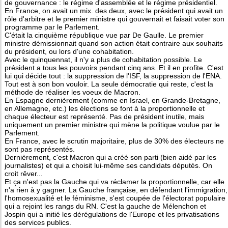
de gouvernance : le régime d'assemblée et le régime présidentiel.
En France, on avait un mix. des deux, avec le président qui avait un
rôle d'arbitre et le premier ministre qui gouvernait et faisait voter son
programme par le Parlement.
C'était la cinquième république vue par De Gaulle. Le premier
ministre démissionnait quand son action était contraire aux souhaits
du président, ou lors d'une cohabitation.
Avec le quinquennat, il n'y a plus de cohabitation possible. Le
président a tous les pouvoirs pendant cinq ans. Et il en profite. C'est
lui qui décide tout : la suppression de l'ISF, la suppression de l'ENA.
Tout est à son bon vouloir. La seule démocratie qui reste, c'est la
méthode de réaliser les voeux de Macron.
En Espagne dernièrement (comme en Israel, en Grande-Bretagne,
en Allemagne, etc.) les élections se font à la proportionnelle et
chaque électeur est représenté. Pas de président inutile, mais
uniquement un premier ministre qui mène la politique voulue par le
Parlement.
En France, avec le scrutin majoritaire, plus de 30% des électeurs ne
sont pas représentés.
Dernièrement, c'est Macron qui a créé son parti (bien aidé par les
journalistes) et qui a choisit lui-même ses candidats députés. On
croit rêver...
Et ça n'est pas la Gauche qui va réclamer la proportionnelle, car elle
n'a rien à y gagner. La Gauche française, en défendant l'immigration,
l'homosexualité et le féminisme, s'est coupée de l'électorat populaire
qui a rejoint les rangs du RN. C'est la gauche de Mélenchon et
Jospin qui a initié les dérégulations de l'Europe et les privatisations
des services publics.