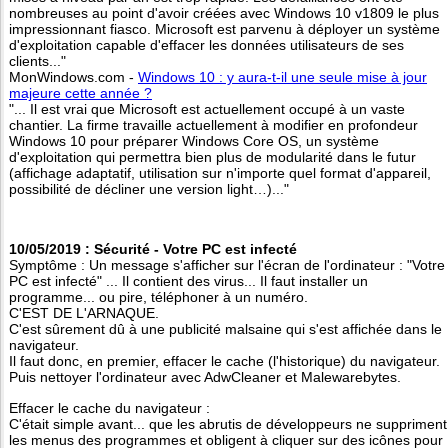
nombreuses au point d'avoir créées avec Windows 10 v1809 le plus
impressionnant fiasco. Microsoft est parvenu à déployer un système
d'exploitation capable d'effacer les données utilisateurs de ses
clients..."
MonWindows.com -
Windows 10 : y aura-t-il une seule mise à jour
majeure cette année ?
"... Il est vrai que Microsoft est actuellement occupé à un vaste
chantier. La firme travaille actuellement à modifier en profondeur
Windows 10 pour préparer Windows Core OS, un système
d'exploitation qui permettra bien plus de modularité dans le futur
(affichage adaptatif, utilisation sur n'importe quel format d'appareil,
possibilité de décliner une version light…)..."
10/05/2019 : Sécurité - Votre PC est infecté
Symptôme : Un message s'afficher sur l'écran de l'ordinateur : "Votre
PC est infecté" ... Il contient des virus... Il faut installer un
programme... ou pire, téléphoner à un numéro.
C'EST DE L'ARNAQUE.
C'est sûrement dû à une publicité malsaine qui s'est affichée dans le
navigateur.
Il faut donc, en premier, effacer le cache (l'historique) du navigateur.
Puis nettoyer l'ordinateur avec AdwCleaner et Malewarebytes.
Effacer le cache du navigateur :
C'était simple avant... que les abrutis de développeurs ne suppriment
les menus des programmes et obligent à cliquer sur des icônes pour